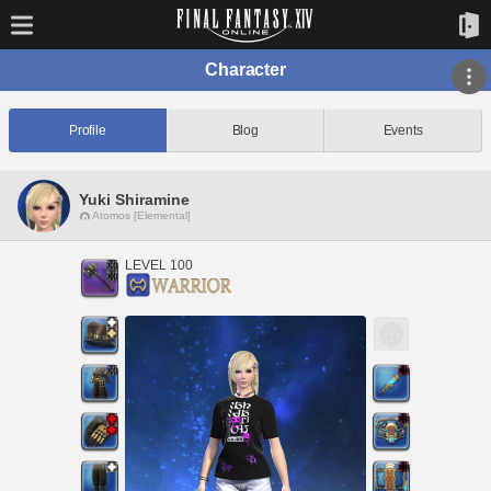
Character
Profile
Blog
Events
Yuki Shiramine
Atomos [Elemental]
LEVEL 100