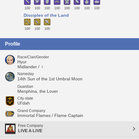
100
100
100
100
100
100
100
100
Disciples of the Land
100
100
100
Profile
Race/Clan/Gender
Hyur
Midlander / ♀
Nameday
14th Sun of the 1st Umbral Moon
Guardian
Menphina, the Lover
City-state
Ul'dah
Grand Company
Immortal Flames / Flame Captain
Free Company
LIVE A LIVE