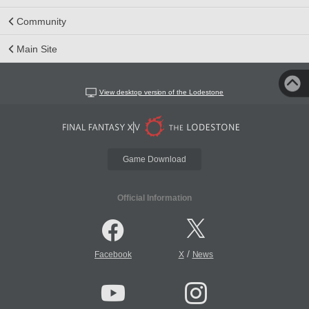
Community
Main Site
View desktop version of the Lodestone
Game Download
Official Information
/
Facebook
X
News