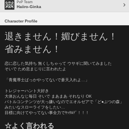
PvP Team
Haiiro-Ginka
Character Profile
退きません！媚びません！
省みません！
恋に恋した気持ち 無くしちゃって ウサギに聞いてみました
そいで ため息まじりに言われたよ
「青魔導士ばっかやってないで蒼天入れよ…」
トレジャーハント大好き
大体おんなじ毎日 そいで まあまあ それなり OK
バトルコンテンツが大っ嫌いなのでエオルゼアで「ど●ぶつの森」
みたいなスローライフをしたい…
目標に向けてやってない事全力でﾔｯﾀﾙﾃﾞ！！！
☆よく言われる