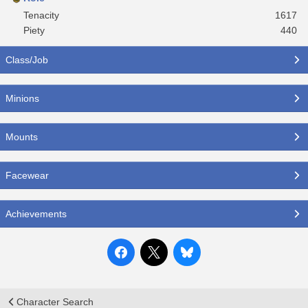
Tenacity
1617
Piety
440
Class/Job
Minions
Mounts
Facewear
Achievements
Character Search