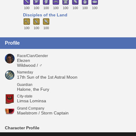
100
100
100
100
100
100
100
100
Disciples of the Land
100
100
100
Profile
Race/Clan/Gender
Elezen
Wildwood / ♂
Nameday
17th Sun of the 1st Astral Moon
Guardian
Halone, the Fury
City-state
Limsa Lominsa
Grand Company
Maelstrom / Storm Captain
Character Profile