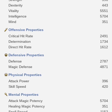
Dexterity
443
Vitality
5551
Intelligence
5704
Mind
351
Offensive Properties
Critical Hit Rate
2491
Determination
1734
Direct Hit Rate
1612
Defensive Properties
Defense
2787
Magic Defense
4871
Physical Properties
Attack Power
396
Skill Speed
420
Mental Properties
Attack Magic Potency
5704
Healing Magic Potency
351
Spell Speed
1152