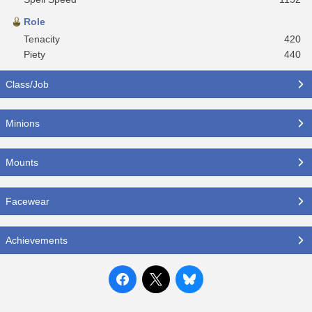
Role
Tenacity
420
Piety
440
Class/Job
Minions
Mounts
Facewear
Achievements