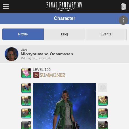
Character
Profile
Blog
Events
Garo
Miosyoumano Oosamasan
Gungnir [Elemental]
LEVEL 100