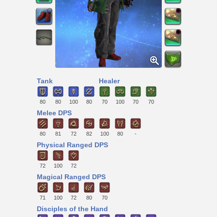
Tank
Healer
80
80
100
80
70
100
70
70
Melee DPS
80
81
72
82
100
80
-
Physical Ranged DPS
72
100
72
Magical Ranged DPS
71
100
72
80
70
Disciples of the Hand