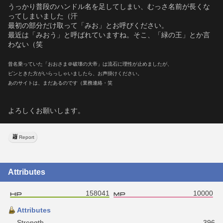
うっかり普段のハンドル名を足してしまい、むっさ名前が長くな
ってしまいました（汗
最初の部分だけ取って「みお」とお呼びください。
最近は「みおう」と呼ばれていますね。そこ、「緑の王」とか言
わない（笑
昔名乗っていた「おおさま＠破壊の大帝」は流石に理性が止めましたが、
ピンときた方がいらっしゃいましたら、お声掛けください。
あのサイトは、まだあるのです（業務連絡・笑
よろしくお願いします。
Report
Attributes
158041
10000
Attributes
Strength
396