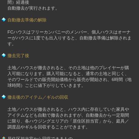
間）経過後
自動撤去が実行されます。
自動撤去準備の解除
FCハウスはフリーカンパニーのメンバー、個人ハウスはオーナ
ーがハウスに1度でも出入りすると、自動撤去準備は解除されま
す。
撤去完了後
土地／ハウスが撤去されると、その土地は他のプレイヤーが購
入可能になります。購入可能になると、通常の土地と同じく、
そのワールドでの販売開始価格から販売が開始され、6時間（地
球時間）ごとに値下がりしていきます。
撤去後のアイテム／ギルの回収
土地／ハウスが撤去されると、ハウス内に存在していた家具や
アイテムなども自動で撤去されますが、自動撤去から一定期間
に限り、各ハウジングエリアの「居住区担当官」から、庭具／
調度品やギルを回収することができます。
居住区担当官から回収できるもの