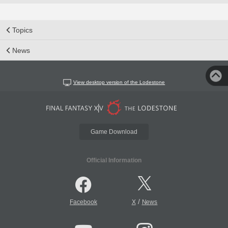
Topics
News
View desktop version of the Lodestone
Game Download
Official Information
/
Facebook
X
News