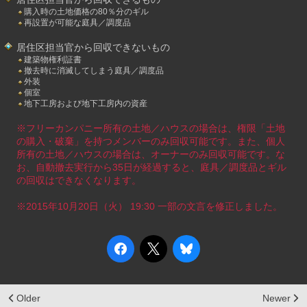
購入時の土地価格の80％分のギル
再設置が可能な庭具／調度品
居住区担当官から回収できないもの
建築物権利証書
撤去時に消滅してしまう庭具／調度品
外装
個室
地下工房および地下工房内の資産
※フリーカンパニー所有の土地／ハウスの場合は、権限「土地
の購入・破棄」を持つメンバーのみ回収可能です。また、個人
所有の土地／ハウスの場合は、オーナーのみ回収可能です。な
お、自動撤去実行から35日が経過すると、庭具／調度品とギル
の回収はできなくなります。
※2015年10月20日（火） 19:30 一部の文言を修正しました。
Older
Newer