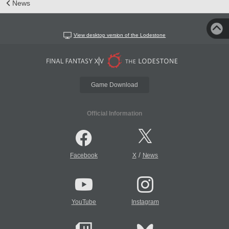
News
View desktop version of the Lodestone
Game Download
Official Information
/
Facebook
X
News
YouTube
Instagram