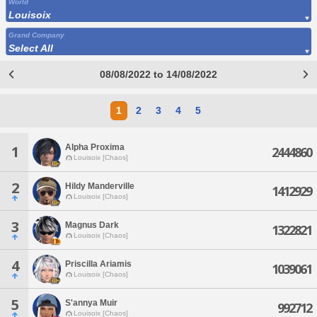
World
Louisoix
Grand Company
Select All
08/08/2022 to 14/08/2022
1
2
3
4
5
Alpha Proxima
1
2444860
Louisoix [Chaos]
2
Hildy Manderville
1412929
Louisoix [Chaos]
3
Magnus Dark
1322821
Louisoix [Chaos]
4
Priscilla Ariamis
1039061
Louisoix [Chaos]
5
S'annya Muir
992712
Louisoix [Chaos]