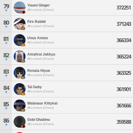
79
Yuumi Ginger
372251
Louisoix [Chaos]
80
Fire Rabbit
371243
Louisoix [Chaos]
81
Unus Annus
366334
Louisoix [Chaos]
82
Amahrai Jakkya
365224
Louisoix [Chaos]
83
Renata Hiyue
363325
Louisoix [Chaos]
84
Tal Gaby
361901
Louisoix [Chaos]
85
Walanaar Kittykat
361666
Louisoix [Chaos]
86
Gobi Ghabinu
359588
Louisoix [Chaos]