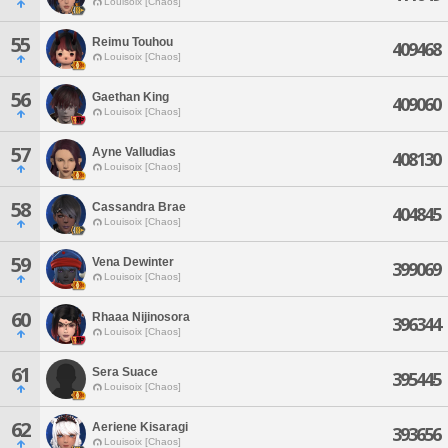
Louisoix [Chaos]
55
Reimu Touhou
409468
Louisoix [Chaos]
56
Gaethan King
409060
Louisoix [Chaos]
57
Ayne Valludias
408130
Louisoix [Chaos]
58
Cassandra Brae
404845
Louisoix [Chaos]
59
Vena Dewinter
399069
Louisoix [Chaos]
60
Rhaaa Nijinosora
396344
Louisoix [Chaos]
61
Sera Suace
395445
Louisoix [Chaos]
62
Aeriene Kisaragi
393656
Louisoix [Chaos]