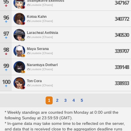
95
Svampkorre Ekemoss
347167
Louisoix [Chaos]
96
Kotoa Kahn
340772
Louisoix [Chaos]
97
Laracheal Aethisia
340530
Louisoix [Chaos]
98
Maya Serana
339707
Louisoix [Chaos]
99
Narantuya Dotharl
339148
Louisoix [Chaos]
100
Ton Cora
338933
Louisoix [Chaos]
1
2
3
4
5
* Weekly standings are counted from Monday at 0:00 until the
following Sunday at 23:59:59 (GMT).
* In-game data may take some time to be reflected on the server,
and data that is received close to the aggregation deadline runs