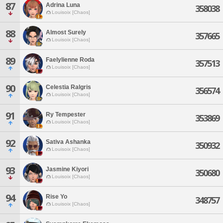
87
Adrina Luna
358038
Louisoix [Chaos]
88
Almost Surely
357665
Louisoix [Chaos]
89
Faelylienne Roda
357513
Louisoix [Chaos]
90
Celestia Ralgris
356574
Louisoix [Chaos]
91
Ry Tempester
353869
Louisoix [Chaos]
92
Sativa Ashanka
350932
Louisoix [Chaos]
93
Jasmine Kiyori
350680
Louisoix [Chaos]
94
Rise Yo
348757
Louisoix [Chaos]