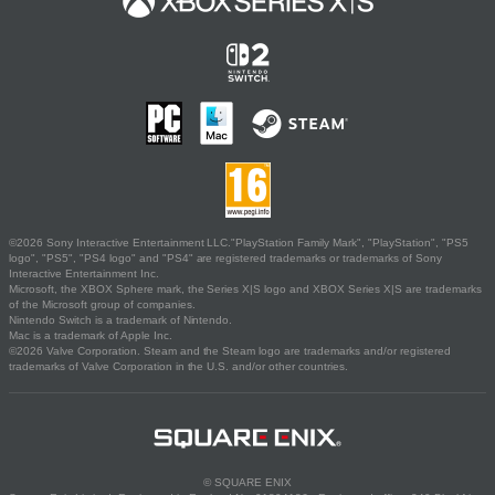
©2026 Sony Interactive Entertainment LLC."PlayStation Family Mark", "PlayStation", "PS5
logo", "PS5", "PS4 logo" and "PS4" are registered trademarks or trademarks of Sony
Interactive Entertainment Inc.
Microsoft, the XBOX Sphere mark, the Series X|S logo and XBOX Series X|S are trademarks
of the Microsoft group of companies.
Nintendo Switch is a trademark of Nintendo.
Mac is a trademark of Apple Inc.
©2026 Valve Corporation. Steam and the Steam logo are trademarks and/or registered
trademarks of Valve Corporation in the U.S. and/or other countries.
© SQUARE ENIX