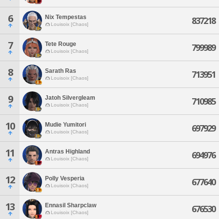
6
Nix Tempestas
837218
Louisoix [Chaos]
7
Tete Rouge
799989
Louisoix [Chaos]
8
Sarath Ras
713951
Louisoix [Chaos]
9
Jatoh Silvergleam
710985
Louisoix [Chaos]
10
Mudie Yumitori
697929
Louisoix [Chaos]
11
Antras Highland
694976
Louisoix [Chaos]
12
Polly Vesperia
677640
Louisoix [Chaos]
13
Ennasil Sharpclaw
676530
Louisoix [Chaos]