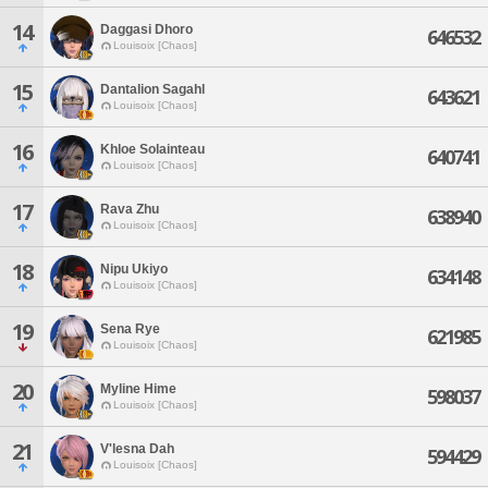
14
Daggasi Dhoro
646532
Louisoix [Chaos]
15
Dantalion Sagahl
643621
Louisoix [Chaos]
16
Khloe Solainteau
640741
Louisoix [Chaos]
17
Rava Zhu
638940
Louisoix [Chaos]
18
Nipu Ukiyo
634148
Louisoix [Chaos]
19
Sena Rye
621985
Louisoix [Chaos]
20
Myline Hime
598037
Louisoix [Chaos]
21
V'lesna Dah
594429
Louisoix [Chaos]