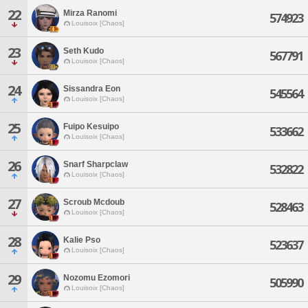
22
Mirza Ranomi
574923
Louisoix [Chaos]
23
Seth Kudo
567791
Louisoix [Chaos]
24
Sissandra Eon
545564
Louisoix [Chaos]
25
Fuipo Kesuipo
533662
Louisoix [Chaos]
26
Snarf Sharpclaw
532822
Louisoix [Chaos]
27
Scroub Mcdoub
528463
Louisoix [Chaos]
28
Kalie Pso
523637
Louisoix [Chaos]
29
Nozomu Ezomori
505990
Louisoix [Chaos]