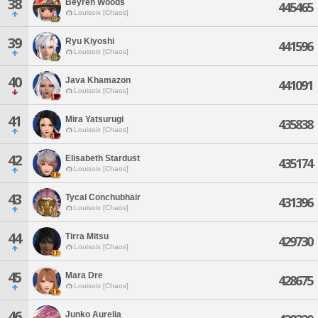
38
Beyren Woods
445465
Louisoix [Chaos]
39
Ryu Kiyoshi
441596
Louisoix [Chaos]
40
Java Khamazon
441091
Louisoix [Chaos]
41
Mira Yatsurugi
435838
Louisoix [Chaos]
42
Elisabeth Stardust
435174
Louisoix [Chaos]
43
Tycal Conchubhair
431396
Louisoix [Chaos]
44
Tirra Mitsu
429730
Louisoix [Chaos]
45
Mara Dre
428675
Louisoix [Chaos]
46
Junko Aurelia