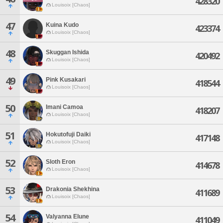
428320
Louisoix [Chaos]
47
Kuina Kudo
423374
Louisoix [Chaos]
48
Skuggan Ishida
420492
Louisoix [Chaos]
49
Pink Kusakari
418544
Louisoix [Chaos]
50
Imani Camoa
418207
Louisoix [Chaos]
51
Hokutofuji Daiki
417148
Louisoix [Chaos]
52
Sloth Eron
414678
Louisoix [Chaos]
53
Drakonia Shekhina
411689
Louisoix [Chaos]
54
Valyanna Elune
411049