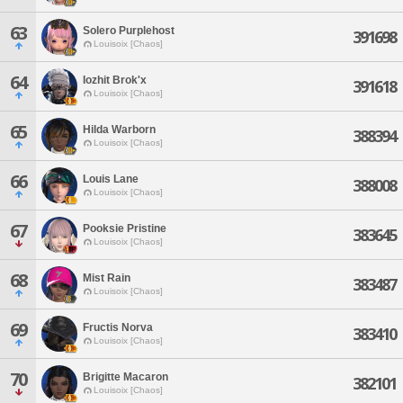
63
Solero Purplehost
391698
Louisoix [Chaos]
64
Iozhit Brok'x
391618
Louisoix [Chaos]
65
Hilda Warborn
388394
Louisoix [Chaos]
66
Louis Lane
388008
Louisoix [Chaos]
67
Pooksie Pristine
383645
Louisoix [Chaos]
68
Mist Rain
383487
Louisoix [Chaos]
69
Fructis Norva
383410
Louisoix [Chaos]
70
Brigitte Macaron
382101
Louisoix [Chaos]