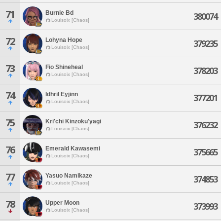
71
Burnie Bd
380074
Louisoix [Chaos]
72
Lohyna Hope
379235
Louisoix [Chaos]
73
Fio Shineheal
378203
Louisoix [Chaos]
74
Idhril Eyjinn
377201
Louisoix [Chaos]
75
Kri'chi Kinzoku'yagi
376232
Louisoix [Chaos]
76
Emerald Kawasemi
375665
Louisoix [Chaos]
77
Yasuo Namikaze
374853
Louisoix [Chaos]
78
Upper Moon
373993
Louisoix [Chaos]