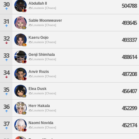
30
Abdullah Il
504788
Louisoix [Chaos]
31
Sable Moonweaver
493645
Louisoix [Chaos]
32
Kaeru Gojo
493337
Louisoix [Chaos]
33
Genji Shimhala
488614
Louisoix [Chaos]
34
Anvir Rozis
487208
Louisoix [Chaos]
35
Elea Dusk
456407
Louisoix [Chaos]
36
Herr Hakala
452299
Louisoix [Chaos]
37
Naomi Novida
452174
Louisoix [Chaos]