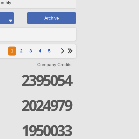
onthly
Archive
1
2
3
4
5
Company Credits
2395054
2024979
1950033