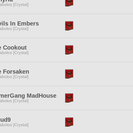
abolos [Crystal]
ils In Embers
abolos [Crystal]
e Cookout
abolos [Crystal]
e Forsaken
abolos [Crystal]
merGang MadHouse
abolos [Crystal]
oud9
abolos [Crystal]