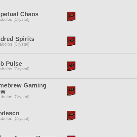
rpetual Chaos
abolos [Crystal]
dred Spirits
abolos [Crystal]
b Pulse
abolos [Crystal]
mebrew Gaming
ew
abolos [Crystal]
ndesco
abolos [Crystal]