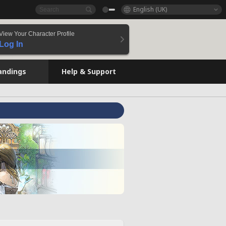
English (UK)
View Your Character Profile
Log In
andings
Help & Support