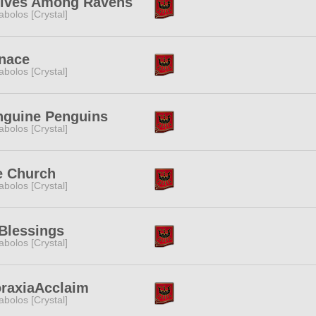
lves Among Ravens
abolos [Crystal]
nace
abolos [Crystal]
nguine Penguins
abolos [Crystal]
e Church
abolos [Crystal]
Blessings
abolos [Crystal]
oraxiaAcclaim
abolos [Crystal]