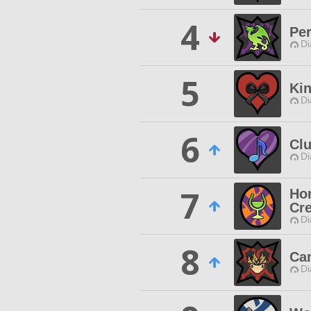
4
Pe
Di
5
Kin
Di
6
Clu
Di
7
Ho
Cr
Di
8
Ca
Di