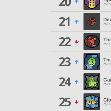
20
Di
21
Dev
Di
22
Th
Di
23
Th
Di
24
Ga
Di
25
Cl
Di