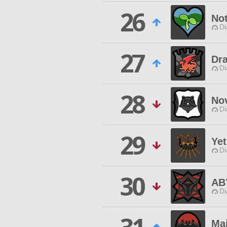
26
Not
Di
27
Dr
Di
28
No
Di
29
Yet
Di
30
AB
Di
Mai