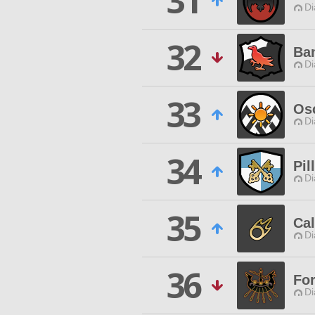
31
Di
32
Ban
Di
33
Os
Di
34
Pil
Di
35
Cal
Di
36
Fo
Di