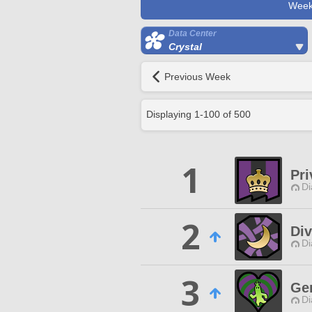
Week
Data Center
Crystal
Previous Week
Displaying
1
-
100
of
500
1
Pri
Di
2
Div
Di
3
Ge
Di