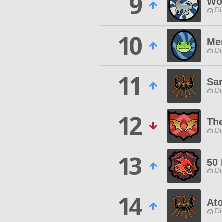
9
Wo
Di
10
Me
Di
11
Sa
Di
12
Th
Di
13
50 
Di
14
At
Di