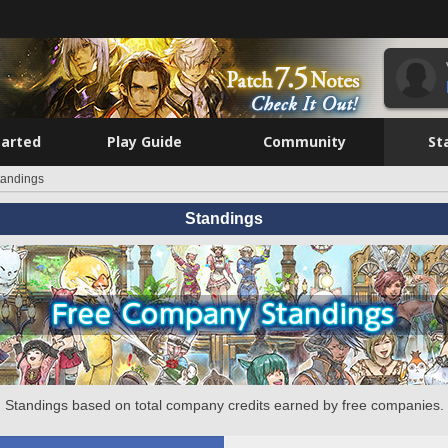
tarted
Play Guide
Community
St
tandings
Standings
Standings based on total company credits earned by free companies.