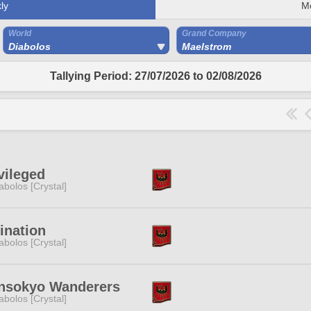
ly
M
World
Grand Company
Diabolos
Maelstrom
Tallying Period: 27/07/2026 to 02/08/2026
vileged
abolos [Crystal]
ination
abolos [Crystal]
nsokyo Wanderers
abolos [Crystal]