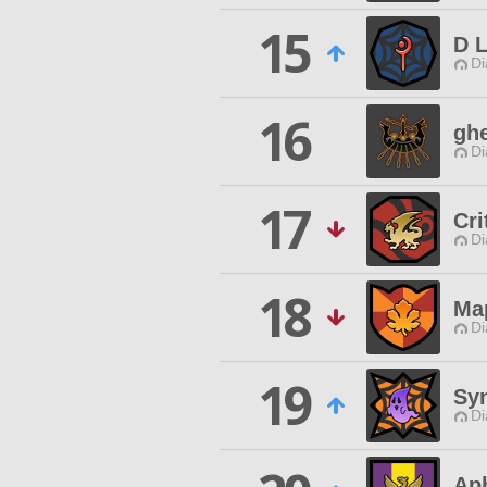
15
D L
Di
16
gh
Di
17
Cr
Di
18
Ma
Di
19
Syn
Di
Ap