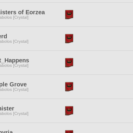
isters of Eorzea
abolos [Crystal]
erd
abolos [Crystal]
it_Happens
abolos [Crystal]
ple Grove
abolos [Crystal]
ister
abolos [Crystal]
hyria