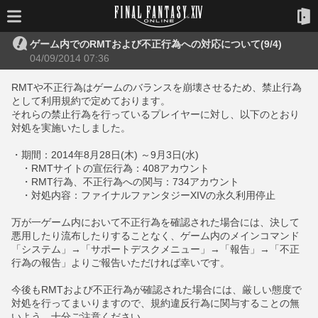
ゲーム内でのRMTおよび不正行為への対応について(9/4)
04/09/2014 07:36
RMTや不正行為はゲームのバランスを崩壊させるため、禁止行為
として利用規約で定めております。
それらの禁止行為を行っているプレイヤーに対し、以下のとおり
対処を実施いたしました。
・期間：2014年8月28日(木) ～9月3日(水)
・RMTサイトの宣伝行為：408アカウント
・RMT行為、不正行為への関与：734アカウント
・対処内容：ファイナルファンタジーXIVの永久利用停止
万が一ゲーム内において不正行為を確認された場合には、決して
悪用したり流布したりすることなく、ゲーム内のメインコマンド
「システム」→「サポートデスクメニュー」→「報告」→「不正
行為の報告」よりご報告いただければ幸いです。
今後もRMTおよび不正行為が確認された場合には、厳しい態度で
対処を行ってまいりますので、規約違反行為に関与することの無
いよう、十分ご注意ください。