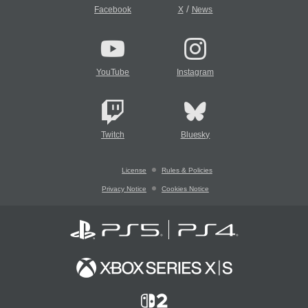
/
Facebook
X
News
YouTube
Instagram
Twitch
Bluesky
License
Rules & Policies
Privacy Notice
Cookies Notice