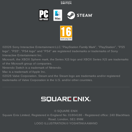
©2026 Sony Interactive Entertainment LLC."PlayStation Family Mark", "PlayStation", "PS5
logo", "PS5", "PS4 logo" and "PS4" are registered trademarks or trademarks of Sony
Interactive Entertainment Inc.
Microsoft, the XBOX Sphere mark, the Series X|S logo and XBOX Series X|S are trademarks
of the Microsoft group of companies.
Nintendo Switch is a trademark of Nintendo.
Mac is a trademark of Apple Inc.
©2026 Valve Corporation. Steam and the Steam logo are trademarks and/or registered
trademarks of Valve Corporation in the U.S. and/or other countries.
© SQUARE ENIX
Square Enix Limited, Registered in England No. 01804186 - Registered office: 240 Blackfriars
Road, London, SE1 8NW.
LOGO ILLUSTRATION:© YOSHITAKA AMANO