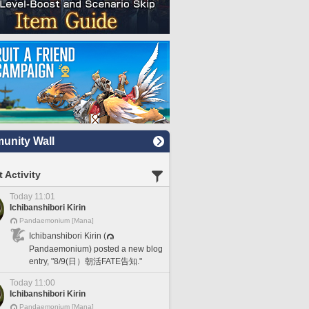
nity Wall
 Activity
Today 11:01
Ichibanshibori Kirin
Pandaemonium [Mana]
Ichibanshibori Kirin (
Pandaemonium) posted a new blog
entry, "8/9(日）朝活FATE告知."
Today 11:00
Ichibanshibori Kirin
Pandaemonium [Mana]