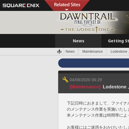
News
Getting S
News
Maintenance
Lodesto
04/08/2020 06:29
[Maintenance]
Lodeston
下記日時におきまして、ファイナルファ
のメンテナンス作業を実施いたし
本メンテナンス作業は時間帯によ
お客様にはご迷惑をおかけいたし