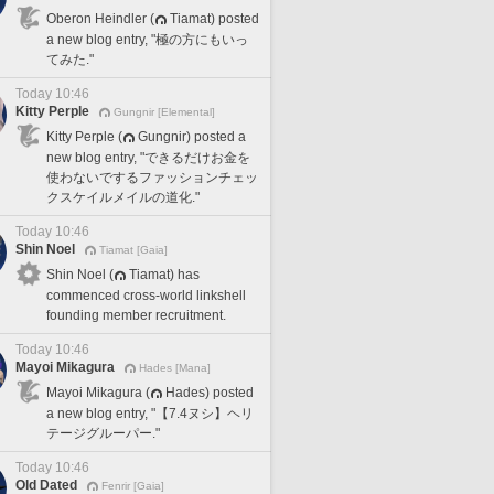
Oberon Heindler (
Tiamat) posted
a new blog entry, "極の方にもいっ
てみた."
Today 10:46
Kitty Perple
Gungnir [Elemental]
Kitty Perple (
Gungnir) posted a
new blog entry, "できるだけお金を
使わないでするファッションチェッ
クスケイルメイルの道化."
Today 10:46
Shin Noel
Tiamat [Gaia]
Shin Noel (
Tiamat) has
commenced cross-world linkshell
founding member recruitment.
Today 10:46
Mayoi Mikagura
Hades [Mana]
Mayoi Mikagura (
Hades) posted
a new blog entry, "【7.4ヌシ】ヘリ
テージグルーパー."
Today 10:46
Old Dated
Fenrir [Gaia]