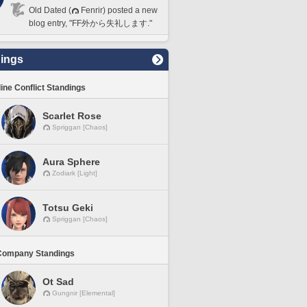
Old Dated (
Fenrir) posted a new
blog entry, "FF外から失礼します."
ings
line Conflict Standings
Scarlet Rose
Spriggan [Chaos]
Aura Sphere
Zodiark [Light]
Totsu Geki
Spriggan [Chaos]
Company Standings
Ot Sad
Gungnir [Elemental]