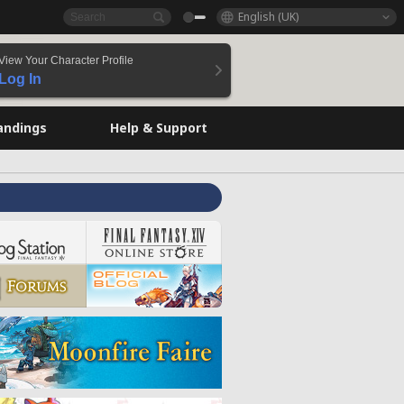
English (UK)
View Your Character Profile
Log In
andings
Help & Support