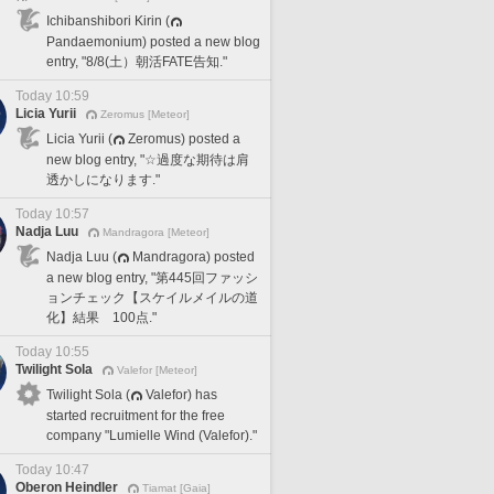
Ichibanshibori Kirin (
Pandaemonium) posted a new blog
entry, "8/8(土）朝活FATE告知."
Today 10:59
Licia Yurii
Zeromus [Meteor]
Licia Yurii (
Zeromus) posted a
new blog entry, "☆過度な期待は肩
透かしになります."
Today 10:57
Nadja Luu
Mandragora [Meteor]
Nadja Luu (
Mandragora) posted
a new blog entry, "第445回ファッシ
ョンチェック【スケイルメイルの道
化】結果 100点."
Today 10:55
Twilight Sola
Valefor [Meteor]
Twilight Sola (
Valefor) has
started recruitment for the free
company "Lumielle Wind (Valefor)."
Today 10:47
Oberon Heindler
Tiamat [Gaia]