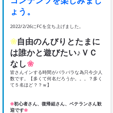
コンテンツを楽しみまし
ょう。
‬2022/2/26にFCを立ち上げました。
❀
自由のんびりとたまに
は誰かと遊びたい♪ＶＣ
なし
❀
皆さんインする時間がバラバラな為只今少人
数です。【多くて何名だろうか。。。？多く
て５名ほど？？ｗ】
❀
初心者さん、復帰組さん、ベテランさん歓
迎です
❀