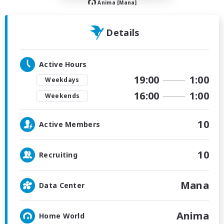
Anima [Mana]
Details
Active Hours
19:00
1:00
Weekdays
16:00
1:00
Weekends
10
Active Members
10
Recruiting
Mana
Data Center
Anima
Home World