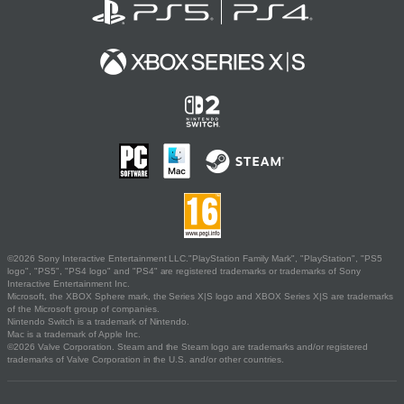
©2026 Sony Interactive Entertainment LLC."PlayStation Family Mark", "PlayStation", "PS5
logo", "PS5", "PS4 logo" and "PS4" are registered trademarks or trademarks of Sony
Interactive Entertainment Inc.
Microsoft, the XBOX Sphere mark, the Series X|S logo and XBOX Series X|S are trademarks
of the Microsoft group of companies.
Nintendo Switch is a trademark of Nintendo.
Mac is a trademark of Apple Inc.
©2026 Valve Corporation. Steam and the Steam logo are trademarks and/or registered
trademarks of Valve Corporation in the U.S. and/or other countries.