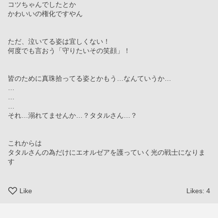
コツちゃんでしたとか
かわいいの権化ですやん
ただ、泣いてる姿は宜しくない！
何度でも言おう「守りたいその笑顔」！
皆のために真珠拾ってる姿とかもう…なんていうか…
…
…
…
それ…溺れてませんか…？タタルさん…？
これからは
タタルさんの為だけにエオルゼアを護っていく光の戦士になりま
す
Like
Likes:
4