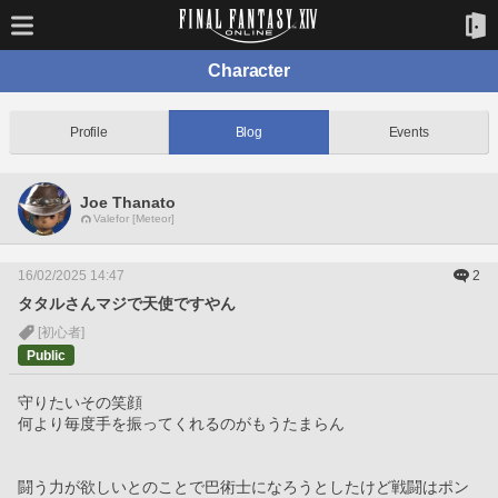
Character
Profile
Blog
Events
Joe Thanato
Valefor [Meteor]
16/02/2025 14:47
2
タタルさんマジで天使ですやん
[初心者]
Public
守りたいその笑顔
何より毎度手を振ってくれるのがもうたまらん
闘う力が欲しいとのことで巴術士になろうとしたけど戦闘はポン