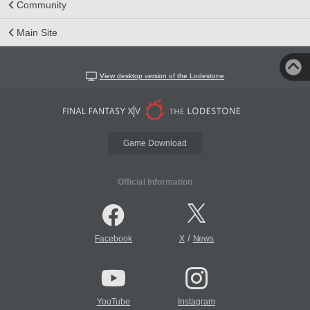
Community
Main Site
View desktop version of the Lodestone
Game Download
Official Information
/
Facebook
X
News
YouTube
Instagram