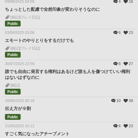
09/08/2025 04:08
4
16
ちょっとした配慮で全然印象が変わりそうなのに
[雑記]
[プレイ日記]
Public
03/08/2025 03:06
6
23
エモートのやりとりをするだけでも
[雑記]
[プレイ日記]
Public
30/07/2025 22:56
6
27
誰でも自由に発言する権利はあるけど誰も人を傷つけていい権利
はないはずなのに
[雑記]
Public
28/06/2025 00:16
10
39
伝え方が９割
Public
31/05/2025 10:12
6
23
すごく気になったアチーブメント