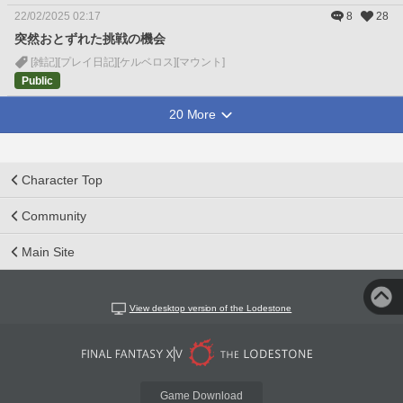
22/02/2025 02:17
8
28
突然おとずれた挑戦の機会
[雑記]
[プレイ日記]
[ケルベロス]
[マウント]
Public
20 More
Character Top
Community
Main Site
View desktop version of the Lodestone
Game Download