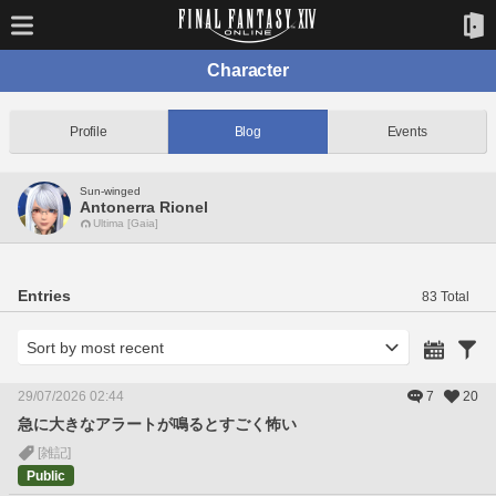
Character
Profile
Blog
Events
Sun-winged
Antonerra Rionel
Ultima [Gaia]
Entries
83 Total
29/07/2026 02:44
7
20
急に大きなアラートが鳴るとすごく怖い
[雑記]
Public