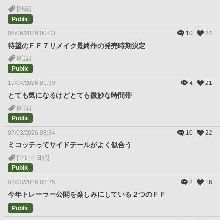
[雑記]
Public
06/06/2026 00:03
10
24
待望のＦＦ７リメイク最終作の発売時期決定
[雑記]
Public
19/04/2026 01:39
4
21
とても気になるけどとても微妙な時間帯
[雑記]
Public
07/03/2026 08:34
10
22
ミコッテってサイドテールがよく似合う
[プレイ日記]
Public
02/03/2026 03:25
2
16
今年トレーラー公開を楽しみにしている２つのＦＦ
Public