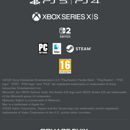
©2026 Sony Interactive Entertainment LLC."PlayStation Family Mark", "PlayStation", "PS5
logo", "PS5", "PS4 logo" and "PS4" are registered trademarks or trademarks of Sony
Interactive Entertainment Inc.
Microsoft, the XBOX Sphere mark, the Series X|S logo and XBOX Series X|S are trademarks
of the Microsoft group of companies.
Nintendo Switch is a trademark of Nintendo.
Mac is a trademark of Apple Inc.
©2026 Valve Corporation. Steam and the Steam logo are trademarks and/or registered
trademarks of Valve Corporation in the U.S. and/or other countries.