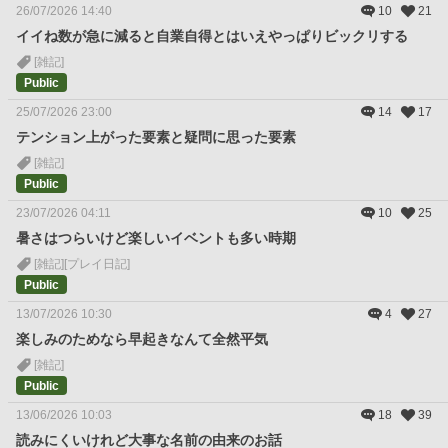
26/07/2026 14:40
10
21
イイね数が急に減ると自業自得とはいえやっぱりビックリする
[雑記]
Public
25/07/2026 23:00
14
17
テンション上がった要素と疑問に思った要素
[雑記]
Public
23/07/2026 04:11
10
25
暑さはつらいけど楽しいイベントも多い時期
[雑記]
[プレイ日記]
Public
13/07/2026 10:30
4
27
楽しみのためなら早起きなんて全然平気
[雑記]
Public
13/06/2026 10:03
18
39
読みにくいけれど大事な名前の由来のお話