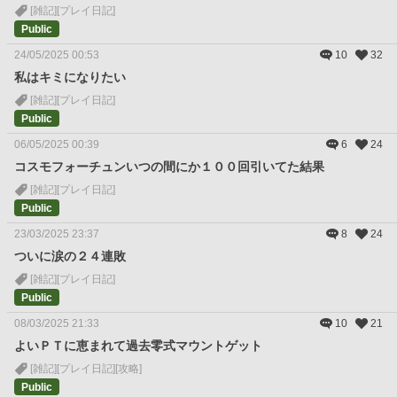
[雑記]
[プレイ日記]
Public
24/05/2025 00:53
10
32
私はキミになりたい
[雑記]
[プレイ日記]
Public
06/05/2025 00:39
6
24
コスモフォーチュンいつの間にか１００回引いてた結果
[雑記]
[プレイ日記]
Public
23/03/2025 23:37
8
24
ついに涙の２４連敗
[雑記]
[プレイ日記]
Public
08/03/2025 21:33
10
21
よいＰＴに恵まれて過去零式マウントゲット
[雑記]
[プレイ日記]
[攻略]
Public