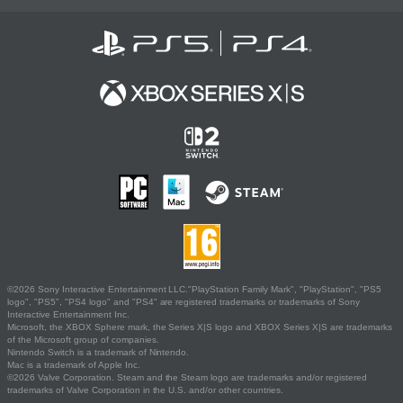
©2026 Sony Interactive Entertainment LLC."PlayStation Family Mark", "PlayStation", "PS5
logo", "PS5", "PS4 logo" and "PS4" are registered trademarks or trademarks of Sony
Interactive Entertainment Inc.
Microsoft, the XBOX Sphere mark, the Series X|S logo and XBOX Series X|S are trademarks
of the Microsoft group of companies.
Nintendo Switch is a trademark of Nintendo.
Mac is a trademark of Apple Inc.
©2026 Valve Corporation. Steam and the Steam logo are trademarks and/or registered
trademarks of Valve Corporation in the U.S. and/or other countries.