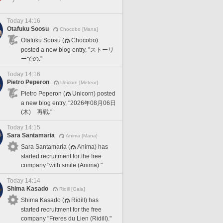
Today 14:16
Otafuku Soosu
Chocobo [Mana]
Otafuku Soosu (
Chocobo)
posted a new blog entry, "ストーリ
ーでの."
Today 14:16
Pietro Peperon
Unicorn [Meteor]
Pietro Peperon (
Unicorn) posted
a new blog entry, "2026年08月06日
(木) 再戦."
Today 14:15
Sara Santamaria
Anima [Mana]
Sara Santamaria (
Anima) has
started recruitment for the free
company "with smile (Anima)."
Today 14:14
Shima Kasado
Ridill [Gaia]
Shima Kasado (
Ridill) has
started recruitment for the free
company "Freres du Lien (Ridill)."