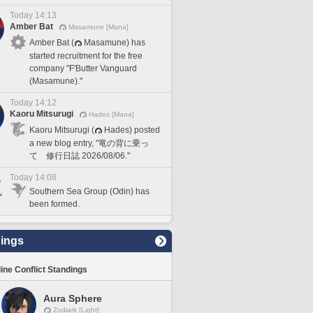
Today 14:13
Amber Bat
Masamune [Mana]
Amber Bat (
Masamune) has
started recruitment for the free
company "F'Butter Vanguard
(Masamune)."
Today 14:12
Kaoru Mitsurugi
Hades [Mana]
Kaoru Mitsurugi (
Hades) posted
a new blog entry, "竜の背に乗っ
て 修行日誌 2026/08/06."
Today 14:08
Southern Sea Group (Odin) has
been formed.
ings
line Conflict Standings
Aura Sphere
Zodiark [Light]