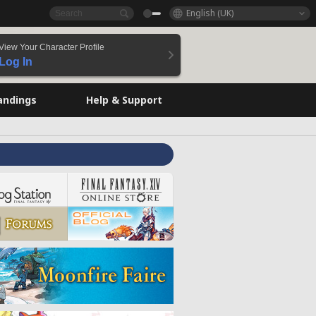
English (UK)
View Your Character Profile
Log In
andings
Help & Support