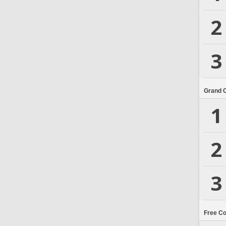
2
3
Grand 
1
2
3
Free C