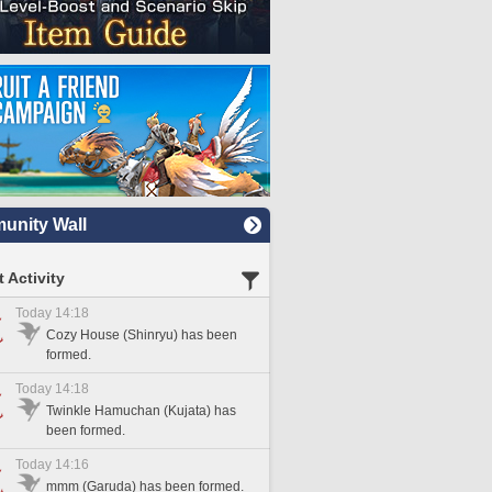
nity Wall
 Activity
Today 14:18
Cozy House (Shinryu) has been
formed.
Today 14:18
Twinkle Hamuchan (Kujata) has
been formed.
Today 14:16
mmm (Garuda) has been formed.