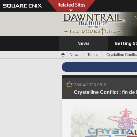
News
Getting S
News
Topics
Crystalline Conflic
28/04/2026 09:31
Crystalline Conflict : fin d