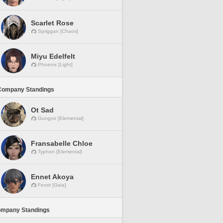
Scarlet Rose
Spriggan [Chaos]
Miyu Edelfelt
Phoenix [Light]
Company Standings
Ot Sad
Gungnir [Elemental]
Fransabelle Chloe
Typhon [Elemental]
Ennet Akoya
Fenrir [Gaia]
ompany Standings