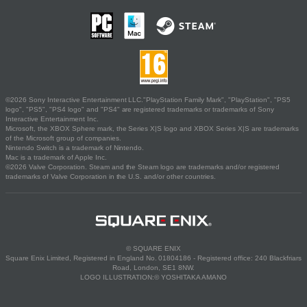
©2026 Sony Interactive Entertainment LLC."PlayStation Family Mark", "PlayStation", "PS5
logo", "PS5", "PS4 logo" and "PS4" are registered trademarks or trademarks of Sony
Interactive Entertainment Inc.
Microsoft, the XBOX Sphere mark, the Series X|S logo and XBOX Series X|S are trademarks
of the Microsoft group of companies.
Nintendo Switch is a trademark of Nintendo.
Mac is a trademark of Apple Inc.
©2026 Valve Corporation. Steam and the Steam logo are trademarks and/or registered
trademarks of Valve Corporation in the U.S. and/or other countries.
© SQUARE ENIX
Square Enix Limited, Registered in England No. 01804186 - Registered office: 240 Blackfriars
Road, London, SE1 8NW.
LOGO ILLUSTRATION:© YOSHITAKA AMANO