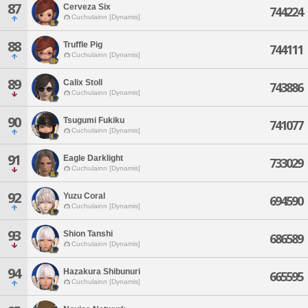
87
Cerveza Six
744224
Cuchulainn [Dynamis]
88
Truffle Pig
744111
Cuchulainn [Dynamis]
89
Calix Stoll
743886
Cuchulainn [Dynamis]
90
Tsugumi Fukiku
741077
Cuchulainn [Dynamis]
91
Eagle Darklight
733029
Cuchulainn [Dynamis]
92
Yuzu Coral
694590
Cuchulainn [Dynamis]
93
Shion Tanshi
686589
Cuchulainn [Dynamis]
94
Hazakura Shibunuri
665595
Cuchulainn [Dynamis]