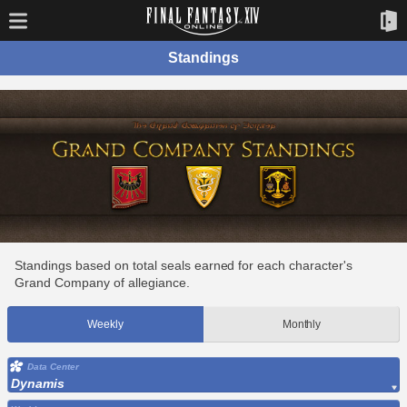
Standings
Standings based on total seals earned for each character's
Grand Company of allegiance.
Weekly
Monthly
Data Center
Dynamis