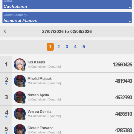
World
Cuchulainn
Grand Company
Immortal Flames
27/07/2026 to 02/08/2026
1
2
3
4
5
Kis Keeys
1
12660426
Cuchulainn [Dynamis]
2
Mholid Mujuuk
4819440
Cuchulainn [Dynamis]
Nintan Ajolla
3
4632390
Cuchulainn [Dynamis]
4
Verreu Dei-ijla
4436310
Cuchulainn [Dynamis]
5
Clotair Travanc
4285380
Cuchulainn [Dynamis]