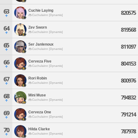
63
Cuchie Laying
820575
Cuchulainn [Dynamis]
64
Zev Sworn
819568
Cuchulainn [Dynamis]
65
Ser Janlenoux
811097
Cuchulainn [Dynamis]
66
Cerveza Five
804153
Cuchulainn [Dynamis]
67
Rori Robin
800976
Cuchulainn [Dynamis]
68
Mini Muse
794832
Cuchulainn [Dynamis]
69
Cerveza One
791214
Cuchulainn [Dynamis]
70
Hilda Clarke
787978
Cuchulainn [Dynamis]