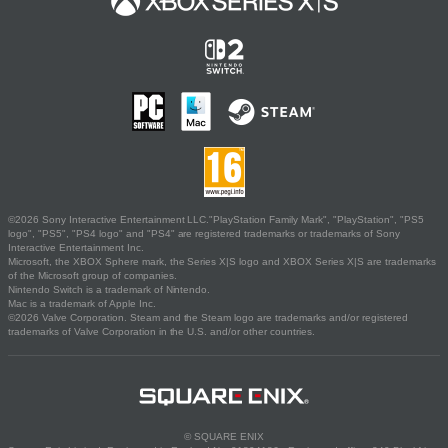
©2026 Sony Interactive Entertainment LLC."PlayStation Family Mark", "PlayStation", "PS5
logo", "PS5", "PS4 logo" and "PS4" are registered trademarks or trademarks of Sony
Interactive Entertainment Inc.
Microsoft, the XBOX Sphere mark, the Series X|S logo and XBOX Series X|S are trademarks
of the Microsoft group of companies.
Nintendo Switch is a trademark of Nintendo.
Mac is a trademark of Apple Inc.
©2026 Valve Corporation. Steam and the Steam logo are trademarks and/or registered
trademarks of Valve Corporation in the U.S. and/or other countries.
© SQUARE ENIX