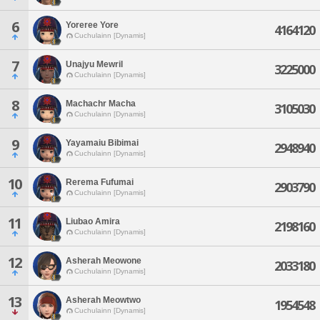
6
Yoreree Yore
4164120
Cuchulainn [Dynamis]
7
Unajyu Mewril
3225000
Cuchulainn [Dynamis]
8
Machachr Macha
3105030
Cuchulainn [Dynamis]
9
Yayamaiu Bibimai
2948940
Cuchulainn [Dynamis]
10
Rerema Fufumai
2903790
Cuchulainn [Dynamis]
11
Liubao Amira
2198160
Cuchulainn [Dynamis]
12
Asherah Meowone
2033180
Cuchulainn [Dynamis]
13
Asherah Meowtwo
1954548
Cuchulainn [Dynamis]