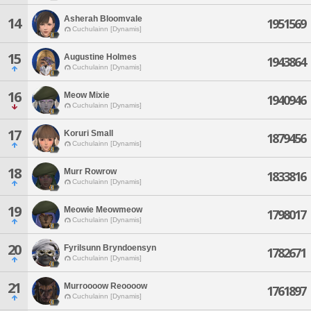
Asherah Bloomvale
14
1951569
Cuchulainn [Dynamis]
15
Augustine Holmes
1943864
Cuchulainn [Dynamis]
16
Meow Mixie
1940946
Cuchulainn [Dynamis]
17
Koruri Small
1879456
Cuchulainn [Dynamis]
18
Murr Rowrow
1833816
Cuchulainn [Dynamis]
19
Meowie Meowmeow
1798017
Cuchulainn [Dynamis]
20
Fyrilsunn Bryndoensyn
1782671
Cuchulainn [Dynamis]
21
Murroooow Reoooow
1761897
Cuchulainn [Dynamis]