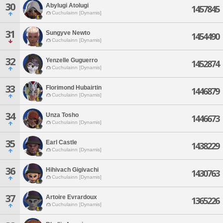
30
Abylugi Atolugi
1457845
Cuchulainn [Dynamis]
31
Sungyve Newto
1454490
Cuchulainn [Dynamis]
32
Yenzelle Guguerro
1452874
Cuchulainn [Dynamis]
33
Florimond Hubairtin
1446879
Cuchulainn [Dynamis]
34
Unza Tosho
1446673
Cuchulainn [Dynamis]
35
Earl Castle
1438229
Cuchulainn [Dynamis]
36
Hihivach Gigivachi
1430763
Cuchulainn [Dynamis]
37
Artoire Evrardoux
1365226
Cuchulainn [Dynamis]