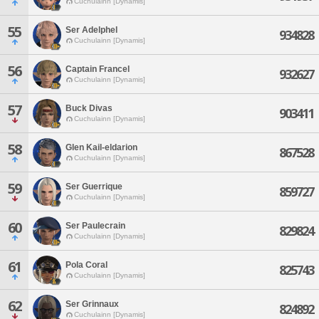
Cuchulainn [Dynamis]
55
Ser Adelphel
934828
Cuchulainn [Dynamis]
56
Captain Francel
932627
Cuchulainn [Dynamis]
57
Buck Divas
903411
Cuchulainn [Dynamis]
58
Glen Kail-eldarion
867528
Cuchulainn [Dynamis]
59
Ser Guerrique
859727
Cuchulainn [Dynamis]
60
Ser Paulecrain
829824
Cuchulainn [Dynamis]
61
Pola Coral
825743
Cuchulainn [Dynamis]
62
Ser Grinnaux
824892
Cuchulainn [Dynamis]