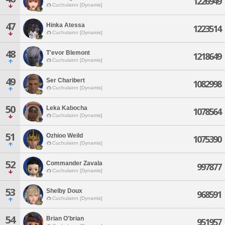
1226949
Cuchulainn [Dynamis]
47
Hinka Atessa
1223514
Cuchulainn [Dynamis]
48
T'evor Blemont
1218649
Cuchulainn [Dynamis]
49
Ser Charibert
1082998
Cuchulainn [Dynamis]
50
Leka Kabocha
1078564
Cuchulainn [Dynamis]
51
Ozhioo Weild
1075390
Cuchulainn [Dynamis]
52
Commander Zavala
997877
Cuchulainn [Dynamis]
53
Shelby Doux
968591
Cuchulainn [Dynamis]
54
Brian O'brian
951957