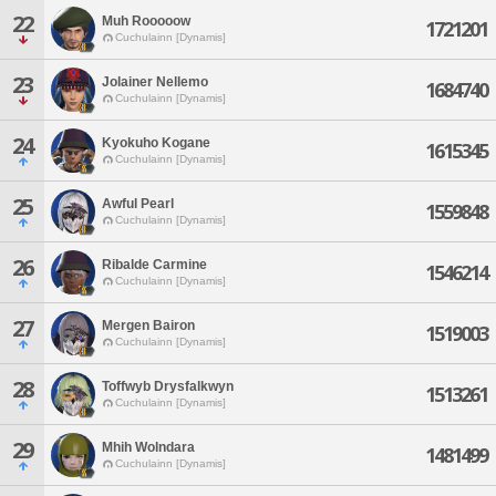
22
Muh Rooooow
1721201
Cuchulainn [Dynamis]
23
Jolainer Nellemo
1684740
Cuchulainn [Dynamis]
24
Kyokuho Kogane
1615345
Cuchulainn [Dynamis]
25
Awful Pearl
1559848
Cuchulainn [Dynamis]
26
Ribalde Carmine
1546214
Cuchulainn [Dynamis]
27
Mergen Bairon
1519003
Cuchulainn [Dynamis]
28
Toffwyb Drysfalkwyn
1513261
Cuchulainn [Dynamis]
29
Mhih Wolndara
1481499
Cuchulainn [Dynamis]