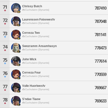
71
Chrissy Butch
787410
Cuchulainn [Dynamis]
72
Laurenssen Foixewesfv
787048
Cuchulainn [Dynamis]
73
Cerveza Two
781141
Cuchulainn [Dynamis]
74
Swozramm Ansamhasyn
778473
Cuchulainn [Dynamis]
75
John Wick
777614
Cuchulainn [Dynamis]
76
Cerveza Four
770559
Cuchulainn [Dynamis]
77
Vulle Huorlwesfv
769667
Cuchulainn [Dynamis]
78
S'ndae Tiaew
769633
Cuchulainn [Dynamis]