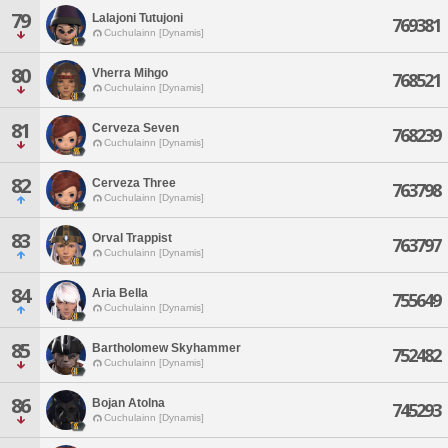
79
Lalajoni Tutujoni
769381
Cuchulainn [Dynamis]
80
Vherra Mihgo
768521
Cuchulainn [Dynamis]
81
Cerveza Seven
768239
Cuchulainn [Dynamis]
82
Cerveza Three
763798
Cuchulainn [Dynamis]
83
Orval Trappist
763797
Cuchulainn [Dynamis]
84
Aria Bella
755649
Cuchulainn [Dynamis]
85
Bartholomew Skyhammer
752482
Cuchulainn [Dynamis]
86
Bojan Atolna
745293
Cuchulainn [Dynamis]