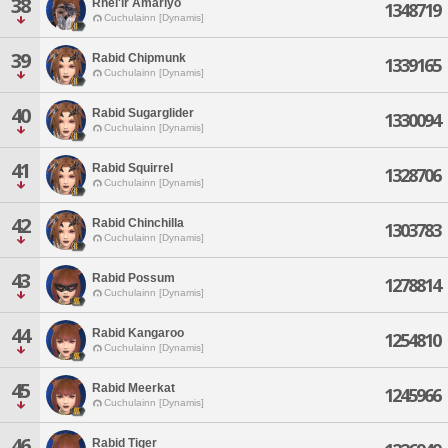
38
Rhel'ir Amariyo
1348719
Cuchulainn [Dynamis]
39
Rabid Chipmunk
1339165
Cuchulainn [Dynamis]
40
Rabid Sugarglider
1330094
Cuchulainn [Dynamis]
41
Rabid Squirrel
1328706
Cuchulainn [Dynamis]
42
Rabid Chinchilla
1303783
Cuchulainn [Dynamis]
43
Rabid Possum
1278814
Cuchulainn [Dynamis]
44
Rabid Kangaroo
1254810
Cuchulainn [Dynamis]
45
Rabid Meerkat
1245966
Cuchulainn [Dynamis]
46
Rabid Tiger