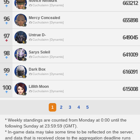
95
Novice Netwurk
663212
Cuchulainn [Dynamis]
96
Mercy Concealed
655898
Cuchulainn [Dynamis]
97
Untrue D-
649045
Cuchulainn [Dynamis]
98
Sarys Soleil
641009
Cuchulainn [Dynamis]
99
Dark Box
616091
Cuchulainn [Dynamis]
100
Lillith Moon
615008
Cuchulainn [Dynamis]
1
2
3
4
5
* Weekly standings are counted from Monday at 0:00 until the
following Sunday at 23:59:59 (GMT).
* In-game data may take some time to be reflected on the server,
and data that is received close to the aggregation deadline runs