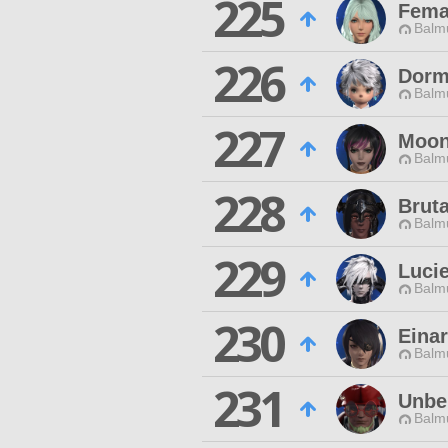
225
Fema
Balmu
226
Dorm
Balmu
227
Moon
Balmu
228
Brut
Balmu
229
Lucie
Balmu
230
Einar
Balmu
231
Unbe
Balmu