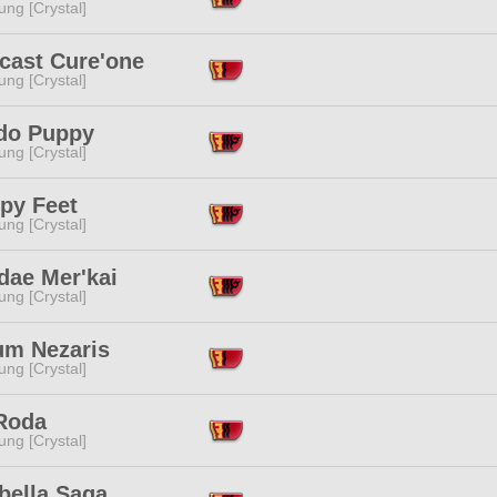
ng [Crystal]
cast Cure'one
ng [Crystal]
do Puppy
ng [Crystal]
py Feet
ng [Crystal]
dae Mer'kai
ng [Crystal]
um Nezaris
ng [Crystal]
 Roda
ng [Crystal]
bella Saga