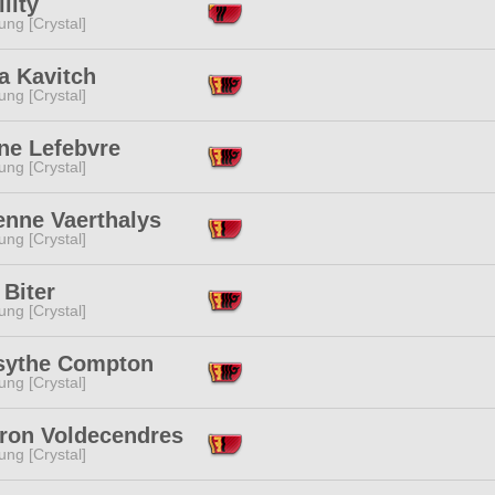
ility
ng [Crystal]
a Kavitch
ng [Crystal]
ne Lefebvre
ng [Crystal]
enne Vaerthalys
ng [Crystal]
Biter
ng [Crystal]
sythe Compton
ng [Crystal]
ron Voldecendres
ng [Crystal]