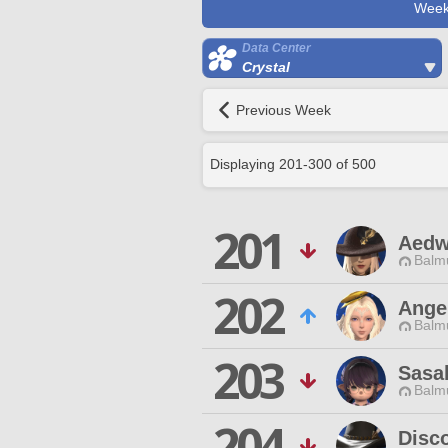
Week
Data Center
Crystal
Previous Week
Displaying
201
-
300
of
500
201
Aedw
Balmu
202
Angel
Balmu
203
Sasa
Balmu
204
Disco