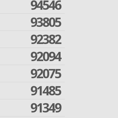
94546
93805
92382
92094
92075
91485
91349