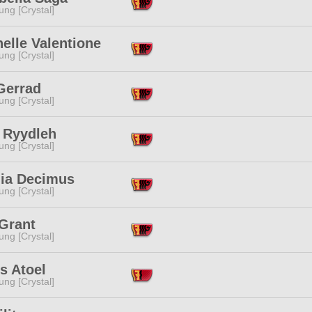
ng [Crystal]
elle Valentione
ng [Crystal]
Gerrad
ng [Crystal]
 Ryydleh
ng [Crystal]
lia Decimus
ng [Crystal]
 Grant
ng [Crystal]
s Atoel
ng [Crystal]