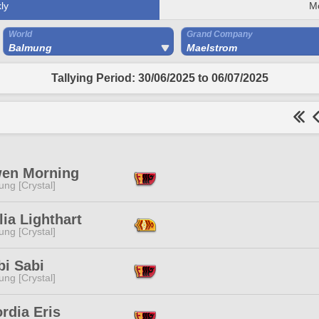
ly
M
World
Grand Company
Balmung
Maelstrom
Tallying Period: 30/06/2025 to 06/07/2025
en Morning
ng [Crystal]
ia Lighthart
ng [Crystal]
bi Sabi
ng [Crystal]
rdia Eris