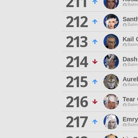
211
Balmu
212
Santh
Balmu
213
Kail 
Balmu
214
Dash
Balmu
215
Aure
Balmu
216
Tear
Balmu
217
Emry
Balmu