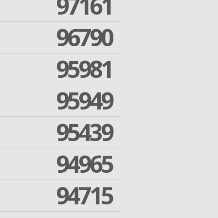
97161
96790
95981
95949
95439
94965
94715