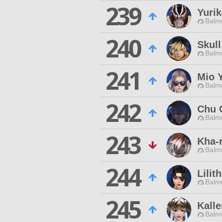
239
Yuri
Balmu
240
Skull
Balmu
241
Mio 
Balmu
242
Chu 
Balmu
243
Kha-
Balmu
244
Lilit
Balmu
245
Kall
Balmu