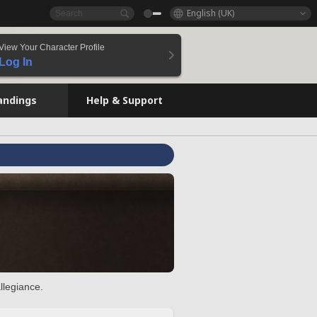
English (UK)
View Your Character Profile
Log In
andings
Help & Support
llegiance.