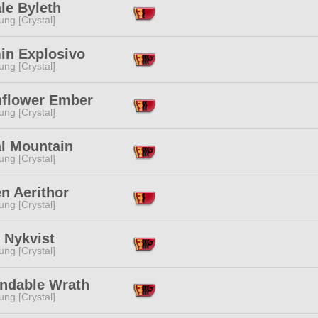
le Byleth
ng [Crystal]
in Explosivo
ng [Crystal]
flower Ember
ng [Crystal]
al Mountain
ng [Crystal]
n Aerithor
ng [Crystal]
 Nykvist
ng [Crystal]
ndable Wrath
ng [Crystal]