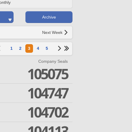
onthly
Archive
Next Week
1
2
3
4
5
Company Seals
105075
104747
104702
104113