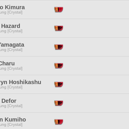
ko Kimura
ng [Crystal]
 Hazard
ng [Crystal]
Yamagata
ng [Crystal]
Charu
ng [Crystal]
ryn Hoshikashu
ng [Crystal]
h Defor
ng [Crystal]
en Kumiho
ng [Crystal]