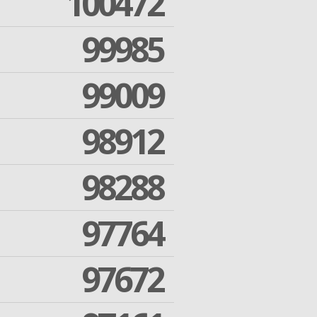
100472
99985
99009
98912
98288
97764
97672