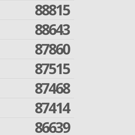
88815
88643
87860
87515
87468
87414
86639