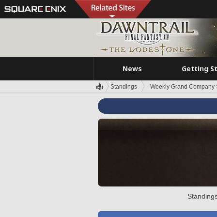
News
Getting S
Standings
Weekly Grand Company 
Standings