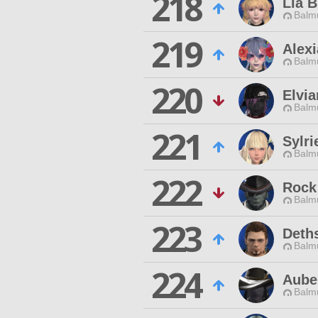
218
Lia B
Balmu
219
Alexi
Balmu
220
Elvia
Balmu
221
Sylri
Balmu
222
Rock 
Balmu
223
Deth
Balmu
224
Aube
Balmu