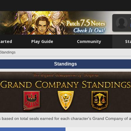
tarted
Play Guide
Community
St
Standings
Standings
 based on total seals earned for each character's Grand Company of a