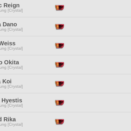
c Reign
ng [Crystal]
a Dano
ng [Crystal]
 Weiss
ng [Crystal]
o Okita
ng [Crystal]
 Koi
ng [Crystal]
 Hyestis
ng [Crystal]
d Rika
ng [Crystal]