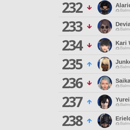
232
Alari
Balmu
233
Devi
Balmu
234
Kari
Balmu
235
Junk
Balmu
236
Saika
Balmu
237
Yurei
Balmu
238
Eriel
Balmu