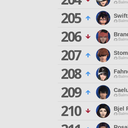
Balmu
205
Swift
Balmu
206
Bran
Balmu
207
Stom
Balmu
208
Fahn
Balmu
209
Cael
Balmu
210
Bjel
Balmu
Rosa