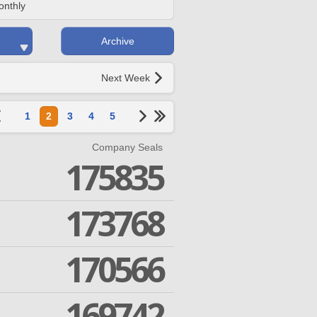
onthly
Archive
Next Week
1
2
3
4
5
Company Seals
175835
173768
170566
169742