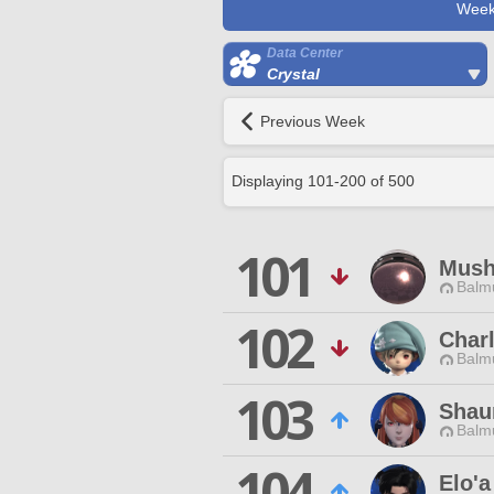
Week
Data Center
Crystal
Previous Week
Displaying
101
-
200
of
500
101
Mush
Balmu
102
Char
Balmu
103
Shau
Balmu
104
Elo'a