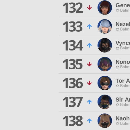
132
Gene
Balmu
133
Nezel
Balmu
134
Vync
Balmu
135
Nonol
Balmu
136
Tor 
Balmu
137
Sir A
Balmu
138
Naoh
Balmu