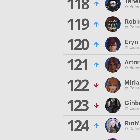
118
Tene
Balmu
119
Robi
Balmu
120
Eryn
Balmu
121
Arto
Balmu
122
Miria
Balmu
123
Gihb
Balmu
124
Rinh
Balmu