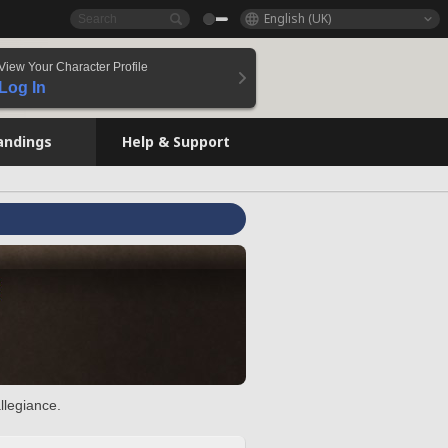
English (UK)
View Your Character Profile
Log In
andings
Help & Support
llegiance.