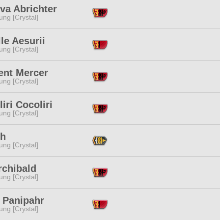
va Abrichter
ng [Crystal]
le Aesurii
ng [Crystal]
ent Mercer
ng [Crystal]
iri Cocoliri
ng [Crystal]
Ah
ng [Crystal]
rchibald
ng [Crystal]
 Panipahr
ng [Crystal]