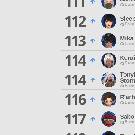
111
Balmu
112
Slee
Balmu
113
Mika
Balmu
114
Kura
Balmu
114
Tony
Stor
Balmu
116
R'arh
Balmu
117
Sabo
Balmu