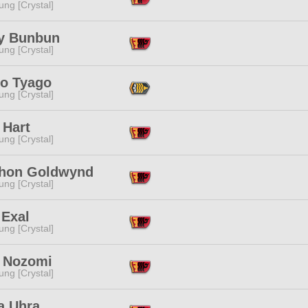
ng [Crystal]
y Bunbun
ng [Crystal]
o Tyago
ng [Crystal]
 Hart
ng [Crystal]
hon Goldwynd
ng [Crystal]
 Exal
ng [Crystal]
 Nozomi
ng [Crystal]
a Uhra