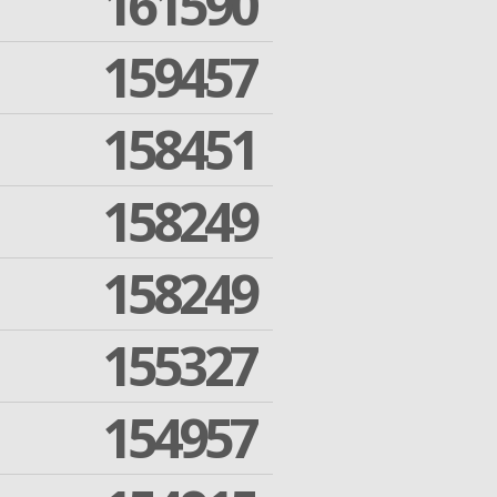
161590
159457
158451
158249
158249
155327
154957