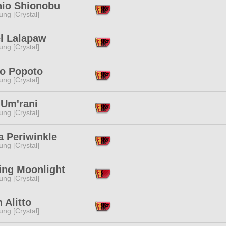
hio Shionobu
ng [Crystal]
el Lalapaw
ng [Crystal]
o Popoto
ng [Crystal]
 Um'rani
ng [Crystal]
a Periwinkle
ng [Crystal]
ing Moonlight
ng [Crystal]
 Alitto
ng [Crystal]