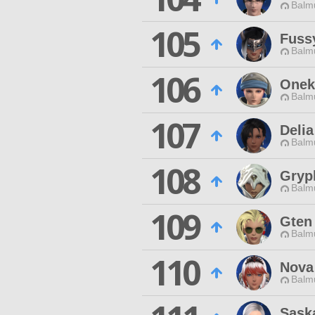
Balmu
105
Fuss
Balmu
106
Onek
Balmu
107
Delia
Balmu
108
Gryp
Balmu
109
Gten
Balmu
110
Nova
Balmu
Sask