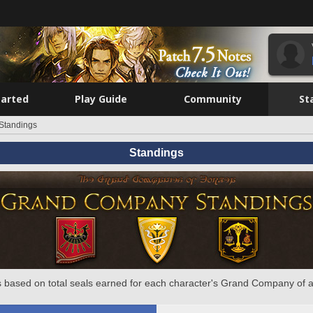
tarted
Play Guide
Community
St
Standings
Standings
 based on total seals earned for each character's Grand Company of a