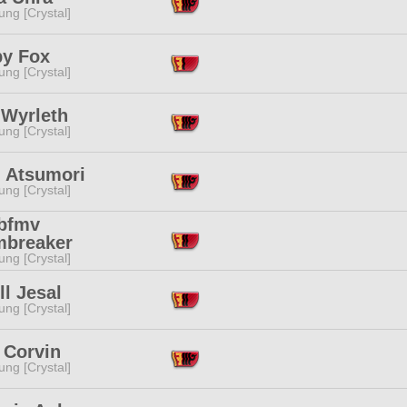
ng [Crystal]
py Fox
ng [Crystal]
 Wyrleth
ng [Crystal]
i Atsumori
ng [Crystal]
bfmv
mbreaker
ng [Crystal]
ll Jesal
ng [Crystal]
 Corvin
ng [Crystal]