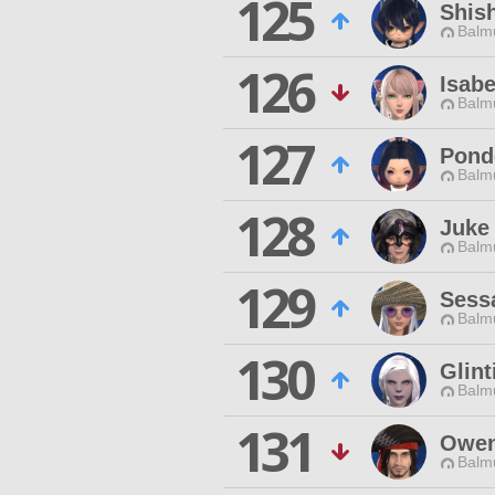
125
Shis
Balmu
126
Isab
Balmu
127
Pond
Balmu
128
Juke
Balmu
129
Sess
Balmu
130
Glint
Balmu
131
Owen
Balmu