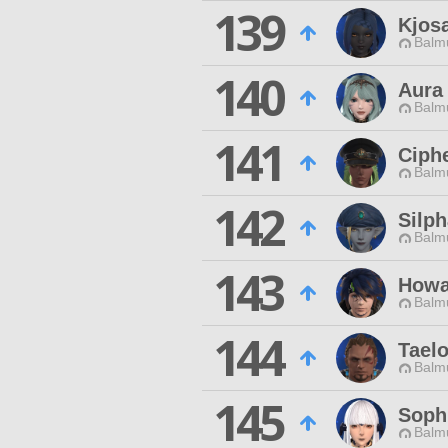
139
Kjos
Balmu
140
Aura
Balmu
141
Ciph
Balmu
142
Silp
Balmu
143
Howa
Balmu
144
Tael
Balmu
145
Soph
Balmu