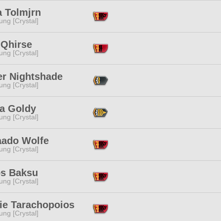
a Tolmjrn
ng [Crystal]
 Qhirse
ng [Crystal]
er Nightshade
ng [Crystal]
ha Goldy
ng [Crystal]
ado Wolfe
ng [Crystal]
os Baksu
ng [Crystal]
ie Tarachopoios
ng [Crystal]