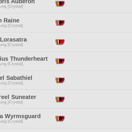
bris Auberon
ng [Crystal]
n Raine
ng [Crystal]
 Lorasatra
ng [Crystal]
rius Thunderheart
ng [Crystal]
el Sabathiel
ng [Crystal]
reel Suneater
ng [Crystal]
'a Wyrmsguard
ng [Crystal]