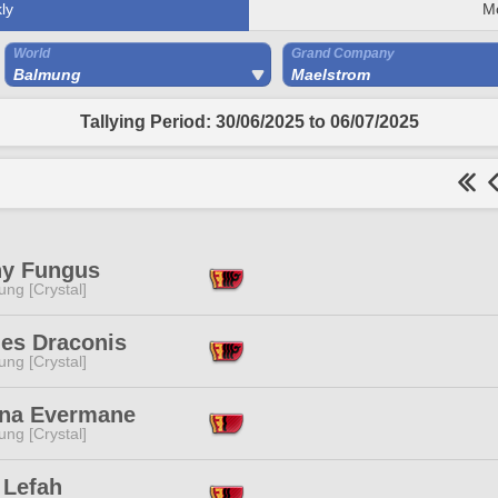
ly
M
World
Grand Company
Balmung
Maelstrom
Tallying Period: 30/06/2025 to 06/07/2025
y Fungus
ng [Crystal]
les Draconis
ng [Crystal]
na Evermane
ng [Crystal]
 Lefah