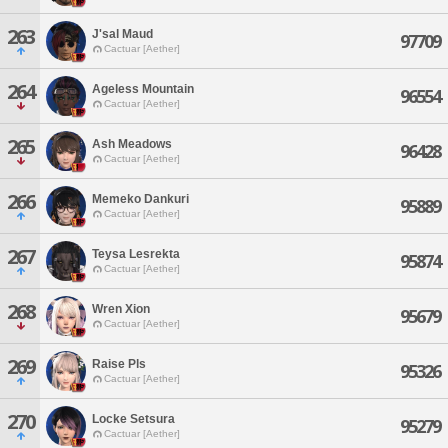
263
J'sal Maud
97709
Cactuar [Aether]
264
Ageless Mountain
96554
Cactuar [Aether]
265
Ash Meadows
96428
Cactuar [Aether]
266
Memeko Dankuri
95889
Cactuar [Aether]
267
Teysa Lesrekta
95874
Cactuar [Aether]
268
Wren Xion
95679
Cactuar [Aether]
269
Raise Pls
95326
Cactuar [Aether]
270
Locke Setsura
95279
Cactuar [Aether]