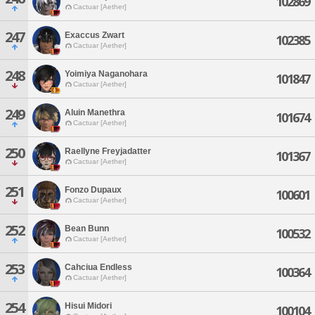
102869
Cactuar [Aether]
247
Exaccus Zwart
102385
Cactuar [Aether]
248
Yoimiya Naganohara
101847
Cactuar [Aether]
249
Aluin Manethra
101674
Cactuar [Aether]
250
Raellyne Freyjadatter
101367
Cactuar [Aether]
251
Fonzo Dupaux
100601
Cactuar [Aether]
252
Bean Bunn
100532
Cactuar [Aether]
253
Cahciua Endless
100364
Cactuar [Aether]
254
Hisui Midori
100104