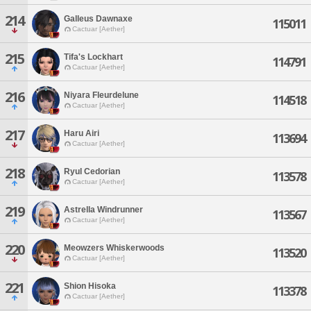
214
Galleus Dawnaxe
115011
Cactuar [Aether]
215
Tifa's Lockhart
114791
Cactuar [Aether]
216
Niyara Fleurdelune
114518
Cactuar [Aether]
217
Haru Airi
113694
Cactuar [Aether]
218
Ryul Cedorian
113578
Cactuar [Aether]
219
Astrella Windrunner
113567
Cactuar [Aether]
220
Meowzers Whiskerwoods
113520
Cactuar [Aether]
221
Shion Hisoka
113378
Cactuar [Aether]