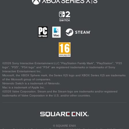
©2026 Sony Interactive Entertainment LLC."PlayStation Family Mark", "PlayStation", "PS5
logo", "PS5", "PS4 logo" and "PS4" are registered trademarks or trademarks of Sony
Interactive Entertainment Inc.
Microsoft, the XBOX Sphere mark, the Series X|S logo and XBOX Series X|S are trademarks
of the Microsoft group of companies.
Nintendo Switch is a trademark of Nintendo.
Mac is a trademark of Apple Inc.
©2026 Valve Corporation. Steam and the Steam logo are trademarks and/or registered
trademarks of Valve Corporation in the U.S. and/or other countries.
© SQUARE ENIX