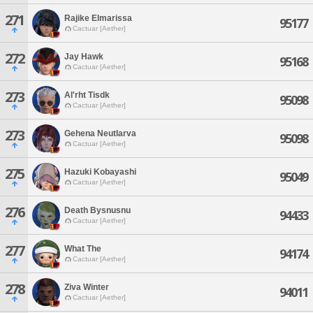
271
Rajike Elmarissa
95177
Cactuar [Aether]
272
Jay Hawk
95168
Cactuar [Aether]
273
Al'rht Tisdk
95098
Cactuar [Aether]
273
Gehena Neutlarva
95098
Cactuar [Aether]
275
Hazuki Kobayashi
95049
Cactuar [Aether]
276
Death Bysnusnu
94433
Cactuar [Aether]
277
What The
94174
Cactuar [Aether]
278
Ziva Winter
94011
Cactuar [Aether]