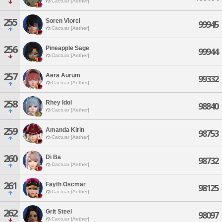
Cactuar [Aether]
255
Soren Viorel
99945
Cactuar [Aether]
256
Pineapple Sage
99944
Cactuar [Aether]
257
Aera Aurum
99332
Cactuar [Aether]
258
Rhey Idol
98840
Cactuar [Aether]
259
Amanda Kirin
98753
Cactuar [Aether]
260
Di Ba
98732
Cactuar [Aether]
261
Fayth Oscmar
98125
Cactuar [Aether]
262
Grit Steel
98097
Cactuar [Aether]