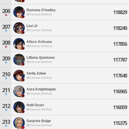
206
Ramona O'malley
118829
Cactuar [Aether]
207
Lavi Jr
118240
Cactuar [Aether]
208
Alisce Articaea
117856
Cactuar [Aether]
209
Lilliana Quamano
117787
Cactuar [Aether]
210
Stella Zolwe
117648
Cactuar [Aether]
211
Aura Knightingale
116965
Cactuar [Aether]
212
Holli Grust
116059
Cactuar [Aether]
213
Surprise Bulge
115375
Cactuar [Aether]