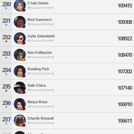
230
C'taki Gehm
109415
Cactuar [Aether]
231
Red Summers
109308
Cactuar [Aether]
232
Aylla Zelandonii
108922
Cactuar [Aether]
233
Neo Fullbuster
108470
Cactuar [Aether]
234
Bowling Fish
107202
Cactuar [Aether]
235
Side Chica
107140
Cactuar [Aether]
236
Maiya Rose
106910
Cactuar [Aether]
237
Charlie Renault
106611
Cactuar [Aether]