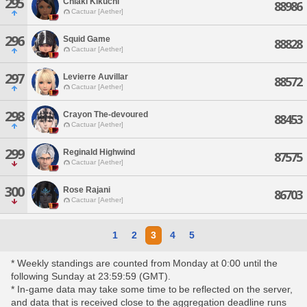
295
Chiaki Kikuchi
88986
Cactuar [Aether]
296
Squid Game
88828
Cactuar [Aether]
297
Levierre Auvillar
88572
Cactuar [Aether]
298
Crayon The-devoured
88453
Cactuar [Aether]
299
Reginald Highwind
87575
Cactuar [Aether]
300
Rose Rajani
86703
Cactuar [Aether]
1
2
3
4
5
* Weekly standings are counted from Monday at 0:00 until the
following Sunday at 23:59:59 (GMT).
* In-game data may take some time to be reflected on the server,
and data that is received close to the aggregation deadline runs