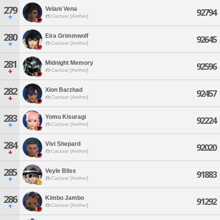
279
Velani Vena
92794
Cactuar [Aether]
280
Eira Grimmwolf
92645
Cactuar [Aether]
281
Midnight Memory
92596
Cactuar [Aether]
282
Xion Barzhad
92457
Cactuar [Aether]
283
Yomu Kisuragi
92224
Cactuar [Aether]
284
Vivi Shepard
92020
Cactuar [Aether]
285
Veyle Bliss
91883
Cactuar [Aether]
286
Kimbo Jambo
91292
Cactuar [Aether]