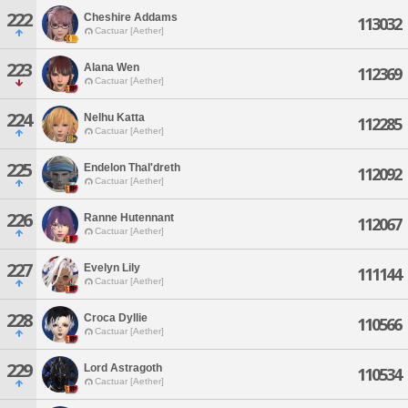
222
Cheshire Addams
113032
Cactuar [Aether]
223
Alana Wen
112369
Cactuar [Aether]
224
Nelhu Katta
112285
Cactuar [Aether]
225
Endelon Thal'dreth
112092
Cactuar [Aether]
226
Ranne Hutennant
112067
Cactuar [Aether]
227
Evelyn Lily
111144
Cactuar [Aether]
228
Croca Dyllie
110566
Cactuar [Aether]
229
Lord Astragoth
110534
Cactuar [Aether]