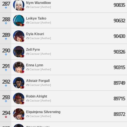
287
Nym Warwillow
90835
Cactuar [Aether]
288
Leikye Taiko
90632
Cactuar [Aether]
289
Dyla Kisuri
90430
Cactuar [Aether]
290
Zell Fyre
90326
Cactuar [Aether]
291
Enna Lynn
90315
Cactuar [Aether]
292
Alistair Forgall
89749
Cactuar [Aether]
293
Robin Alright
89715
Cactuar [Aether]
294
Elquinjena Silverwing
89372
Cactuar [Aether]