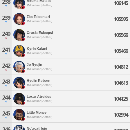
238
Akuma Matata
106145
Cactuar [Aether]
239
Zlot Telcontari
105995
Cactuar [Aether]
240
Cruxia Ecleepsi
105566
Cactuar [Aether]
241
Kyrin Kalani
105466
Cactuar [Aether]
242
Jo Ryujin
104812
Cactuar [Aether]
243
Hyolin Reborn
104613
Cactuar [Aether]
244
Loxar Atreides
104125
Cactuar [Aether]
245
Little Money
102994
Cactuar [Aether]
246
No'xoatl Iqio