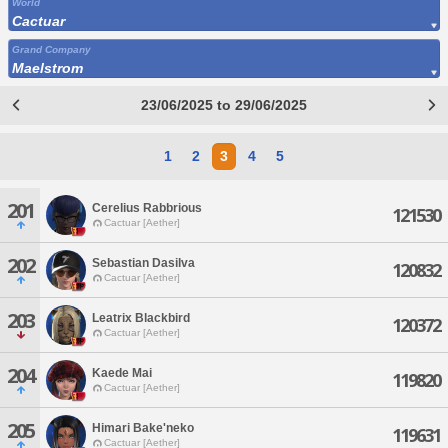
World
Cactuar
Grand Company
Maelstrom
23/06/2025 to 29/06/2025
1
2
3
4
5
201
Cerelius Rabbrious
121530
Cactuar [Aether]
202
Sebastian Dasilva
120832
Cactuar [Aether]
203
Leatrix Blackbird
120372
Cactuar [Aether]
204
Kaede Mai
119820
Cactuar [Aether]
205
Himari Bake'neko
119631
Cactuar [Aether]