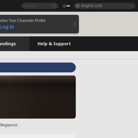
English (UK)
View Your Character Profile
Log In
andings
Help & Support
llegiance.