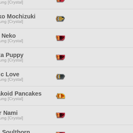
ng [Crystal]
ko Mochizuki
ng [Crystal]
e Neko
ng [Crystal]
ta Puppy
ng [Crystal]
ic Love
ng [Crystal]
akoid Pancakes
ng [Crystal]
r Nami
ng [Crystal]
a Soulthorn