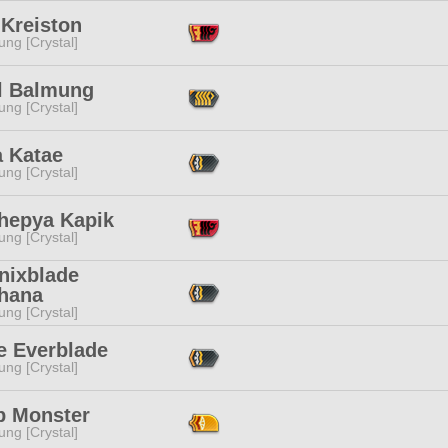
 Kreiston
ng [Crystal]
l Balmung
ng [Crystal]
a Katae
ng [Crystal]
hepya Kapik
ng [Crystal]
nixblade
hana
ng [Crystal]
e Everblade
ng [Crystal]
 Monster
ng [Crystal]