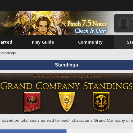
tarted
Play Guide
Community
St
Standings
Standings
 based on total seals earned for each character's Grand Company of a