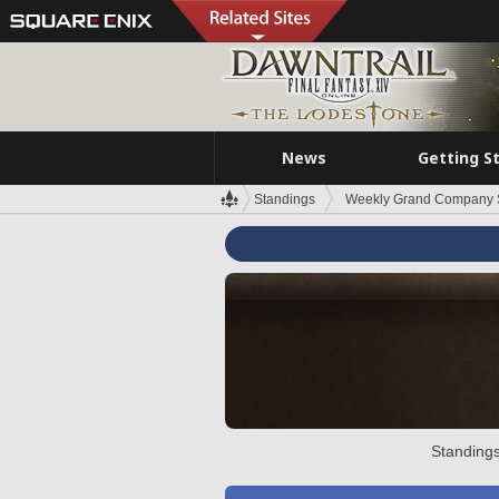
News
Getting S
Standings
Weekly Grand Company 
Standings