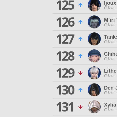
125
Ijoux
Balmu
126
M'iri
Balmu
127
Tanks
Balmu
128
Chih
Balmu
129
Lithe
Balmu
130
Den 
Balmu
131
Xyli
Balmu