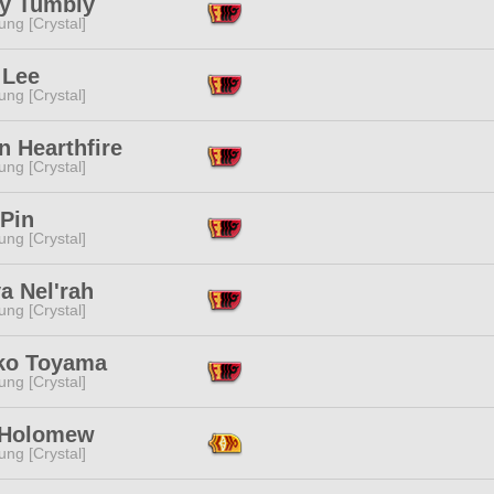
y Tumbly
ng [Crystal]
 Lee
ng [Crystal]
n Hearthfire
ng [Crystal]
 Pin
ng [Crystal]
a Nel'rah
ng [Crystal]
ko Toyama
ng [Crystal]
 Holomew
ng [Crystal]