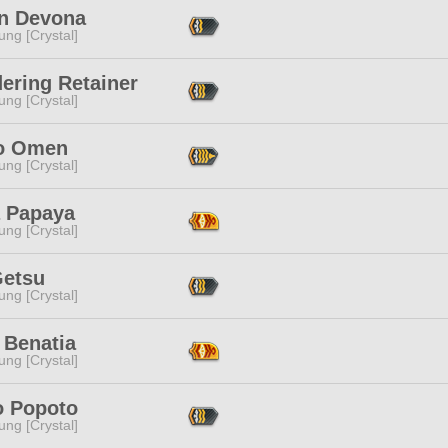
n Devona
ng [Crystal]
ering Retainer
ng [Crystal]
o Omen
ng [Crystal]
 Papaya
ng [Crystal]
Getsu
ng [Crystal]
 Benatia
ng [Crystal]
o Popoto
ng [Crystal]