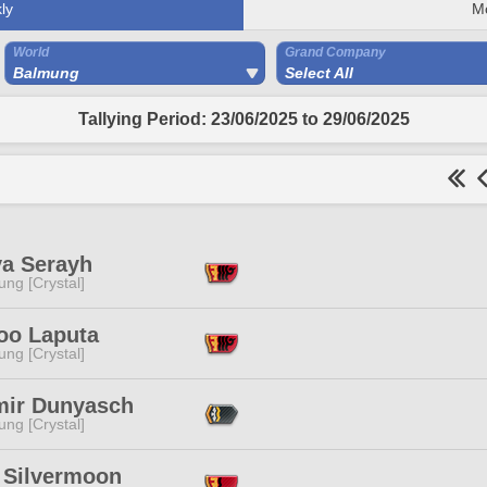
ly
M
World
Grand Company
Balmung
Select All
Tallying Period: 23/06/2025 to 29/06/2025
ya Serayh
ng [Crystal]
oo Laputa
ng [Crystal]
mir Dunyasch
ng [Crystal]
 Silvermoon