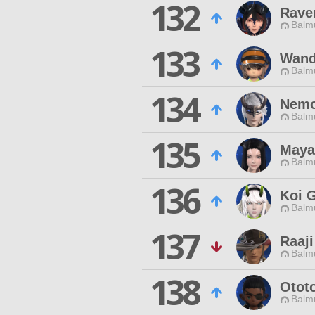
132
Rave
Balmu
133
Wand
Balmu
134
Nem
Balmu
135
Maya
Balmu
136
Koi 
Balmu
137
Raaji
Balmu
138
Otot
Balmu