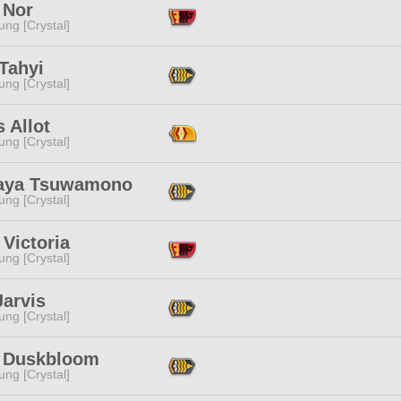
 Nor
ng [Crystal]
 Tahyi
ng [Crystal]
 Allot
ng [Crystal]
aya Tsuwamono
ng [Crystal]
 Victoria
ng [Crystal]
Jarvis
ng [Crystal]
a Duskbloom
ng [Crystal]