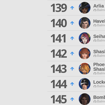
139
Arlia
Balmu
140
Have
Balmu
141
Seih
Balmu
142
Shas
Balmu
143
Phoe
Shas
Balmu
144
Lock
Balmu
145
Bomb
Balmu