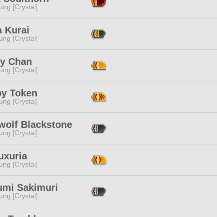
ng [Crystal]
a Kurai
ng [Crystal]
y Chan
ng [Crystal]
py Token
ng [Crystal]
wolf Blackstone
ng [Crystal]
uxuria
ng [Crystal]
umi Sakimuri
ng [Crystal]