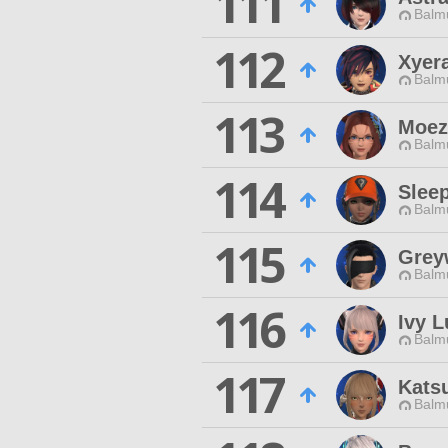
111
Balmu
112
Xyer
Balmu
113
Moez
Balmu
114
Slee
Balmu
115
Grey
Balmu
116
Ivy L
Balmu
117
Kats
Balmu