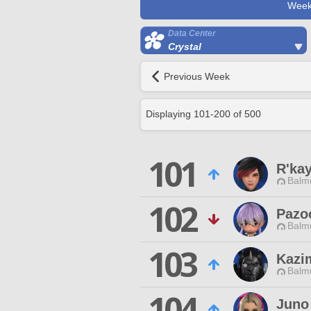
Week
Data Center
Crystal
Previous Week
Displaying
101
-
200
of
500
101
R'ka
Balmu
102
Pazo
Balmu
103
Kazi
Balmu
104
Juno