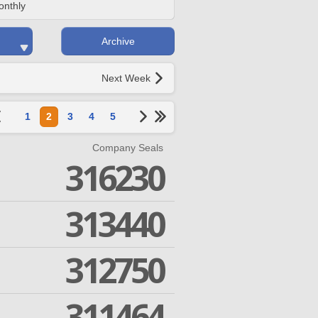
onthly
Archive
Next Week
1
2
3
4
5
Company Seals
316230
313440
312750
311464