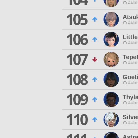
Balmu
105
Atsu
Balmu
106
Littl
Balmu
107
Tepe
Balmu
108
Goet
Balmu
109
Thyl
Balmu
110
Silve
Balmu
Astr