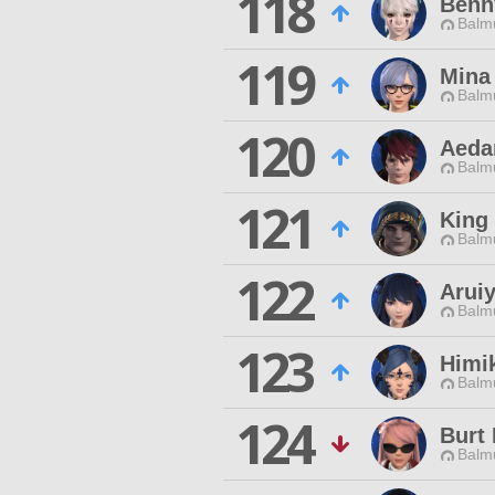
118
Benn
Balmu
119
Mina
Balmu
120
Aeda
Balmu
121
King
Balmu
122
Aruiy
Balmu
123
Himi
Balmu
124
Burt
Balmu