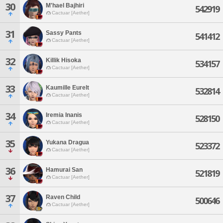
30
M'hael Bajhiri
542919
Cactuar [Aether]
31
Sassy Pants
541412
Cactuar [Aether]
32
Killik Hisoka
534157
Cactuar [Aether]
33
Kaumille Eurelt
532814
Cactuar [Aether]
34
Iremia Inanis
528150
Cactuar [Aether]
35
Yukana Dragua
523372
Cactuar [Aether]
36
Hamurai San
521819
Cactuar [Aether]
37
Raven Child
500646
Cactuar [Aether]