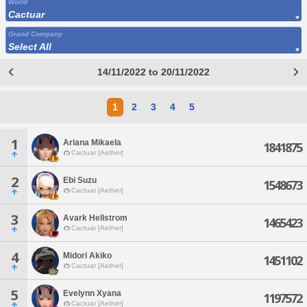
World
Cactuar
Grand Company
Select All
14/11/2022 to 20/11/2022
1
2
3
4
5
1
Ariana Mikaela
1841875
Cactuar [Aether]
2
Ebi Suzu
1548673
Cactuar [Aether]
3
Avark Hellstrom
1465423
Cactuar [Aether]
4
Midori Akiko
1451102
Cactuar [Aether]
5
Evelynn Xyana
1197572
Cactuar [Aether]