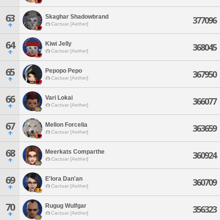
63
Skaghar Shadowbrand
377096
Cactuar [Aether]
64
Kiwi Jelly
368045
Cactuar [Aether]
65
Pepopo Pepo
367950
Cactuar [Aether]
66
Vari Lokai
366077
Cactuar [Aether]
67
Mellon Forcelia
363659
Cactuar [Aether]
68
Meerkats Comparthe
360924
Cactuar [Aether]
69
E'lora Dan'an
360709
Cactuar [Aether]
70
Rugug Wulfgar
356323
Cactuar [Aether]