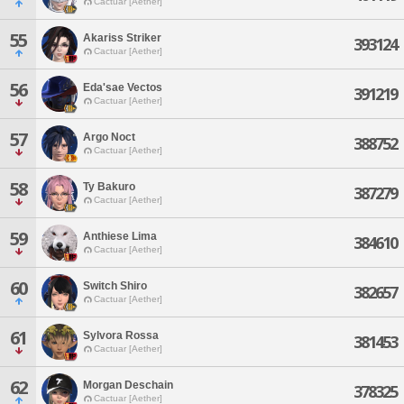
Cactuar [Aether]
55
Akariss Striker
393124
Cactuar [Aether]
56
Eda'sae Vectos
391219
Cactuar [Aether]
57
Argo Noct
388752
Cactuar [Aether]
58
Ty Bakuro
387279
Cactuar [Aether]
59
Anthiese Lima
384610
Cactuar [Aether]
60
Switch Shiro
382657
Cactuar [Aether]
61
Sylvora Rossa
381453
Cactuar [Aether]
62
Morgan Deschain
378325
Cactuar [Aether]