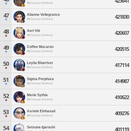
423641
Cactuar [Aether]
47
Alianne Vellegrance
421830
Cactuar [Aether]
48
Aeri Viir
420607
Cactuar [Aether]
49
Coffee Macaron
420515
Cactuar [Aether]
50
Leylia Blueriver
417114
Cactuar [Aether]
51
Sigma Porphura
414987
Cactuar [Aether]
52
Merle Sythia
410622
Cactuar [Aether]
53
Asriele Einhasad
409276
Cactuar [Aether]
54
Setsuna Igarashi
401119