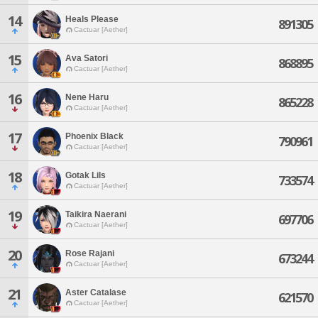
14
Heals Please
891305
Cactuar [Aether]
15
Ava Satori
868895
Cactuar [Aether]
16
Nene Haru
865228
Cactuar [Aether]
17
Phoenix Black
790961
Cactuar [Aether]
18
Gotak Lils
733574
Cactuar [Aether]
19
Taikira Naerani
697706
Cactuar [Aether]
20
Rose Rajani
673244
Cactuar [Aether]
21
Aster Catalase
621570
Cactuar [Aether]