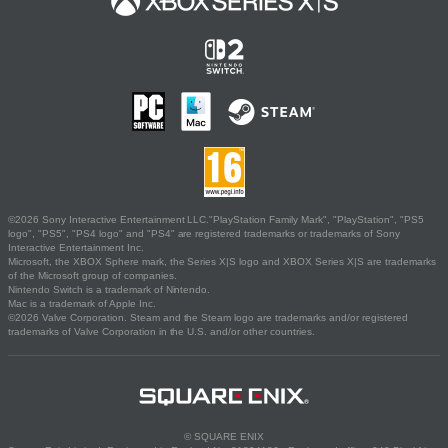
©2026 Sony Interactive Entertainment LLC."PlayStation Family Mark", "PlayStation", "PS5
logo", "PS5", "PS4 logo" and "PS4" are registered trademarks or trademarks of Sony
Interactive Entertainment Inc.
Microsoft, the XBOX Sphere mark, the Series X|S logo and XBOX Series X|S are trademarks
of the Microsoft group of companies.
Nintendo Switch is a trademark of Nintendo.
Mac is a trademark of Apple Inc.
©2026 Valve Corporation. Steam and the Steam logo are trademarks and/or registered
trademarks of Valve Corporation in the U.S. and/or other countries.
© SQUARE ENIX