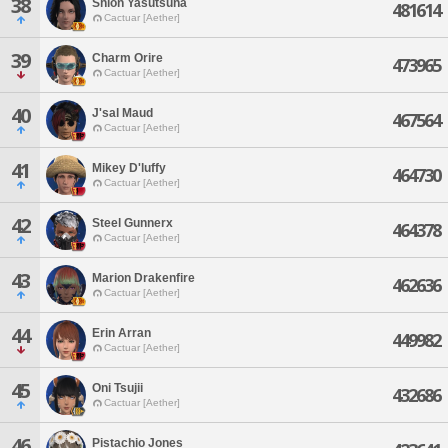
38
Shion Yasutsuna
481614
Cactuar [Aether]
39
Charm Orire
473965
Cactuar [Aether]
40
J'sal Maud
467564
Cactuar [Aether]
41
Mikey D'luffy
464730
Cactuar [Aether]
42
Steel Gunnerx
464378
Cactuar [Aether]
43
Marion Drakenfire
462636
Cactuar [Aether]
44
Erin Arran
449982
Cactuar [Aether]
45
Oni Tsujii
432686
Cactuar [Aether]
46
Pistachio Jones