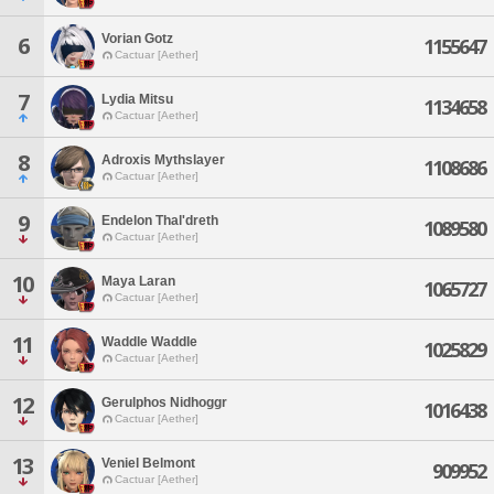
Vorian Gotz
6
1155647
Cactuar [Aether]
7
Lydia Mitsu
1134658
Cactuar [Aether]
8
Adroxis Mythslayer
1108686
Cactuar [Aether]
9
Endelon Thal'dreth
1089580
Cactuar [Aether]
10
Maya Laran
1065727
Cactuar [Aether]
11
Waddle Waddle
1025829
Cactuar [Aether]
12
Gerulphos Nidhoggr
1016438
Cactuar [Aether]
13
Veniel Belmont
909952
Cactuar [Aether]