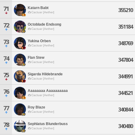
71
Katarn Babt
355210
Cactuar [Aether]
72
Octoblade Endsong
351184
Cactuar [Aether]
73
Yukina Orben
348769
Cactuar [Aether]
74
Flan Stew
347804
Cactuar [Aether]
75
Sigarda Hildebrande
344991
Cactuar [Aether]
76
Aaaaaaaa Aaaaaaaaaa
344521
Cactuar [Aether]
77
Roy Blaze
340844
Cactuar [Aether]
78
Sephlatus Blunderbuss
340480
Cactuar [Aether]