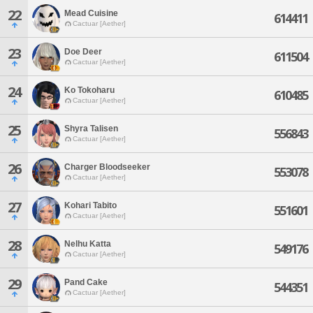
22
Mead Cuisine
614411
Cactuar [Aether]
23
Doe Deer
611504
Cactuar [Aether]
24
Ko Tokoharu
610485
Cactuar [Aether]
25
Shyra Talisen
556843
Cactuar [Aether]
26
Charger Bloodseeker
553078
Cactuar [Aether]
27
Kohari Tabito
551601
Cactuar [Aether]
28
Nelhu Katta
549176
Cactuar [Aether]
29
Pand Cake
544351
Cactuar [Aether]