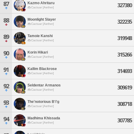
87
Kazmo Ahritaru
327380
Cactuar [Aether]
88
Moonlight Slayer
322235
Cactuar [Aether]
89
Tamoie Kanshi
319948
Cactuar [Aether]
90
Korin Hikari
315266
Cactuar [Aether]
91
Kallim Blackrose
314693
Cactuar [Aether]
92
Seldentar Armanos
309619
Cactuar [Aether]
93
The'notorious B'i'g
308718
Cactuar [Aether]
94
Madhima Khissada
307785
Cactuar [Aether]