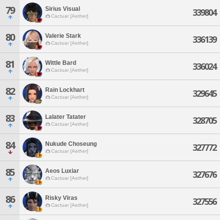
79
Sirius Visual
339804
Cactuar [Aether]
80
Valerie Stark
336139
Cactuar [Aether]
81
Wittle Bard
336024
Cactuar [Aether]
82
Rain Lockhart
329645
Cactuar [Aether]
83
Lalater Tatater
328705
Cactuar [Aether]
84
Nukude Choseung
327772
Cactuar [Aether]
85
Aeos Luxiar
327676
Cactuar [Aether]
86
Risky Viras
327556
Cactuar [Aether]