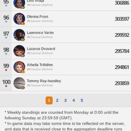
95
Lexi Vriaja
306886
Cactuar [Aether]
96
Olenna Frost
303597
Cactuar [Aether]
97
Lawrence Varim
299592
Cactuar [Aether]
98
Lazarus Druvard
295784
Cactuar [Aether]
99
Athella Trifidhm
294861
Cactuar [Aether]
100
Tommy Ray-handley
293859
Cactuar [Aether]
1
2
3
4
5
* Weekly standings are counted from Monday at 0:00 until the
following Sunday at 23:59:59 (GMT).
* In-game data may take some time to be reflected on the server,
and data that is received close to the aggregation deadline runs