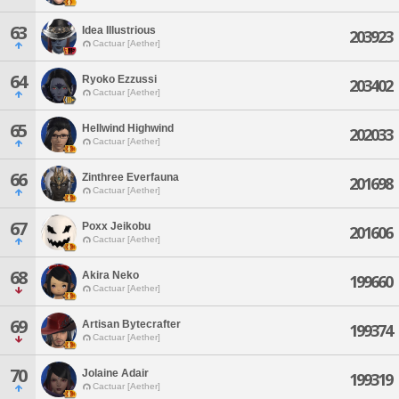
63
Idea Illustrious
203923
Cactuar [Aether]
64
Ryoko Ezzussi
203402
Cactuar [Aether]
65
Hellwind Highwind
202033
Cactuar [Aether]
66
Zinthree Everfauna
201698
Cactuar [Aether]
67
Poxx Jeikobu
201606
Cactuar [Aether]
68
Akira Neko
199660
Cactuar [Aether]
69
Artisan Bytecrafter
199374
Cactuar [Aether]
70
Jolaine Adair
199319
Cactuar [Aether]