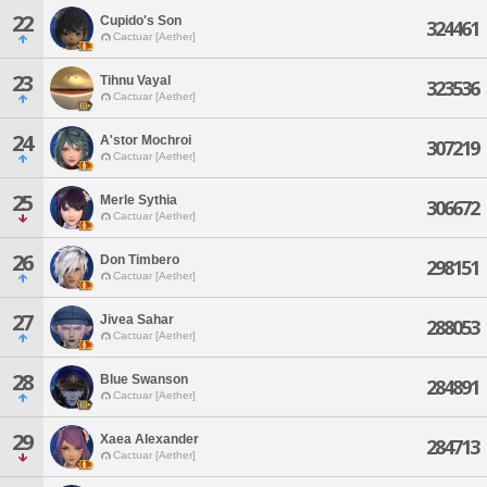
22
Cupido's Son
324461
Cactuar [Aether]
23
Tihnu Vayal
323536
Cactuar [Aether]
24
A'stor Mochroi
307219
Cactuar [Aether]
25
Merle Sythia
306672
Cactuar [Aether]
26
Don Timbero
298151
Cactuar [Aether]
27
Jivea Sahar
288053
Cactuar [Aether]
28
Blue Swanson
284891
Cactuar [Aether]
29
Xaea Alexander
284713
Cactuar [Aether]