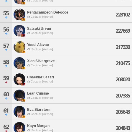
Cactuar [Aether]
55
Pentacampeon Del-goce
228102
Cactuar [Aether]
56
Satsuki Uryuu
227669
Cactuar [Aether]
57
Yesui Alavae
217330
Cactuar [Aether]
58
Xion Silvergrave
210475
Cactuar [Aether]
59
Chaeldar Lassri
208020
Cactuar [Aether]
60
Lean Cuisine
207385
Cactuar [Aether]
61
Eva Starstorm
205643
Cactuar [Aether]
62
Kayn Morgan
204843
Cactuar [Aether]