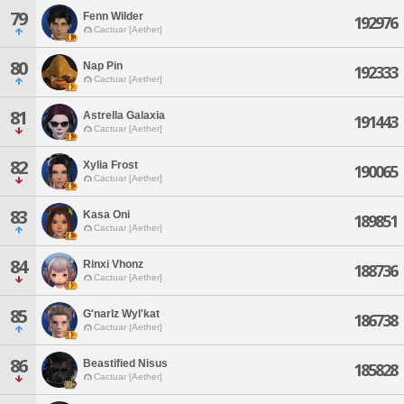
79
Fenn Wilder
192976
Cactuar [Aether]
80
Nap Pin
192333
Cactuar [Aether]
81
Astrella Galaxia
191443
Cactuar [Aether]
82
Xylia Frost
190065
Cactuar [Aether]
83
Kasa Oni
189851
Cactuar [Aether]
84
Rinxi Vhonz
188736
Cactuar [Aether]
85
G'narlz Wyl'kat
186738
Cactuar [Aether]
86
Beastified Nisus
185828
Cactuar [Aether]