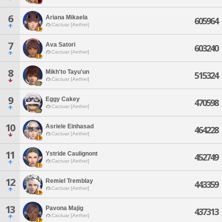
6
Ariana Mikaela
605964
Cactuar [Aether]
7
Ava Satori
603240
Cactuar [Aether]
8
Mikh'to Tayu'un
515324
Cactuar [Aether]
9
Eggy Cakey
470598
Cactuar [Aether]
10
Asriele Einhasad
464228
Cactuar [Aether]
11
Ystride Caulignont
452749
Cactuar [Aether]
12
Remiel Tremblay
443359
Cactuar [Aether]
13
Pavona Majig
437313
Cactuar [Aether]