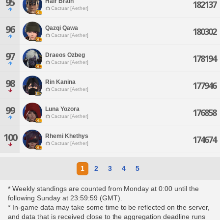
95
Hair Brain
182137
Cactuar [Aether]
96
Qazqi Qawa
180302
Cactuar [Aether]
97
Draeos Ozbeg
178194
Cactuar [Aether]
98
Rin Kanina
177946
Cactuar [Aether]
99
Luna Yozora
176858
Cactuar [Aether]
100
Rhemi Khethys
174674
Cactuar [Aether]
1
2
3
4
5
* Weekly standings are counted from Monday at 0:00 until the
following Sunday at 23:59:59 (GMT).
* In-game data may take some time to be reflected on the server,
and data that is received close to the aggregation deadline runs