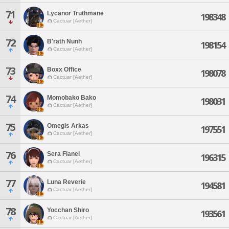
71
Lycanor Truthmane
198348
Cactuar [Aether]
72
B'rath Nunh
198154
Cactuar [Aether]
73
Boxx Office
198078
Cactuar [Aether]
74
Momobako Bako
198031
Cactuar [Aether]
75
Omegis Arkas
197551
Cactuar [Aether]
76
Sera Flanel
196315
Cactuar [Aether]
77
Luna Reverie
194581
Cactuar [Aether]
78
Yocchan Shiro
193561
Cactuar [Aether]