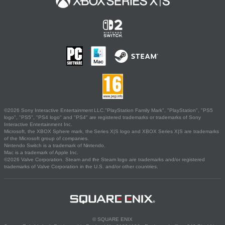
©2026 Sony Interactive Entertainment LLC."PlayStation Family Mark", "PlayStation", "PS5
logo", "PS5", "PS4 logo" and "PS4" are registered trademarks or trademarks of Sony
Interactive Entertainment Inc.
Microsoft, the XBOX Sphere mark, the Series X|S logo and XBOX Series X|S are trademarks
of the Microsoft group of companies.
Nintendo Switch is a trademark of Nintendo.
Mac is a trademark of Apple Inc.
©2026 Valve Corporation. Steam and the Steam logo are trademarks and/or registered
trademarks of Valve Corporation in the U.S. and/or other countries.
© SQUARE ENIX