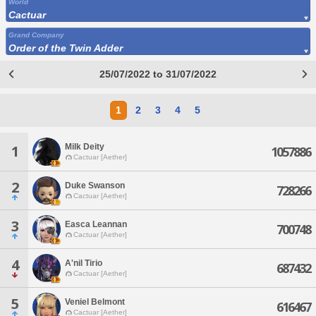
World
Cactuar
Grand Company
Order of the Twin Adder
25/07/2022 to 31/07/2022
1
2
3
4
5
Milk Deity
1
1057886
Cactuar [Aether]
2
Duke Swanson
728266
Cactuar [Aether]
3
Easca Leannan
700748
Cactuar [Aether]
4
A'nil Tirio
687432
Cactuar [Aether]
5
Veniel Belmont
616467
Cactuar [Aether]