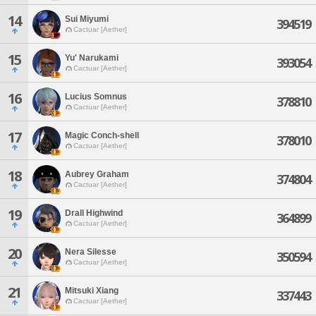
14
Sui Miyumi
394519
Cactuar [Aether]
15
Yu' Narukami
393054
Cactuar [Aether]
16
Lucius Somnus
378810
Cactuar [Aether]
17
Magic Conch-shell
378010
Cactuar [Aether]
18
Aubrey Graham
374804
Cactuar [Aether]
19
Drall Highwind
364899
Cactuar [Aether]
20
Nera Silesse
350594
Cactuar [Aether]
21
Mitsuki Xiang
337443
Cactuar [Aether]