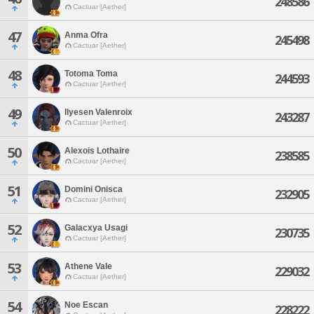
248586
Cactuar [Aether]
47
Anma Ofra
245498
Cactuar [Aether]
48
Totoma Toma
244593
Cactuar [Aether]
49
Ilyesen Valenroix
243287
Cactuar [Aether]
50
Alexois Lothaire
238585
Cactuar [Aether]
51
Domini Onisca
232905
Cactuar [Aether]
52
Galacxya Usagi
230735
Cactuar [Aether]
53
Athene Vale
229032
Cactuar [Aether]
54
Noe Escan
228222