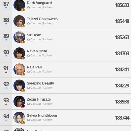
87
Dark Vanguard
185633
Cactuar [Aether]
88
Telzzel Copihwesfv
185448
Cactuar [Aether]
89
Sir Bean
185263
Cactuar [Aether]
90
Raven Child
184703
Cactuar [Aether]
91
Raia Parl
184241
Cactuar [Aether]
92
Sleeping Beauty
184229
Cactuar [Aether]
93
Zexin Hiruzagi
183938
Cactuar [Aether]
94
Sylvia Nightbloom
183744
Cactuar [Aether]