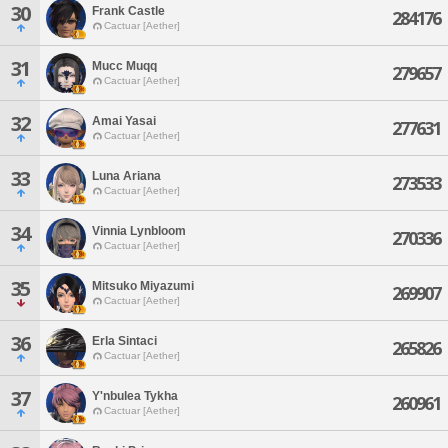
30
Frank Castle
284176
Cactuar [Aether]
31
Mucc Muqq
279657
Cactuar [Aether]
32
Amai Yasai
277631
Cactuar [Aether]
33
Luna Ariana
273533
Cactuar [Aether]
34
Vinnia Lynbloom
270336
Cactuar [Aether]
35
Mitsuko Miyazumi
269907
Cactuar [Aether]
36
Erla Sintaci
265826
Cactuar [Aether]
37
Y'nbulea Tykha
260961
Cactuar [Aether]