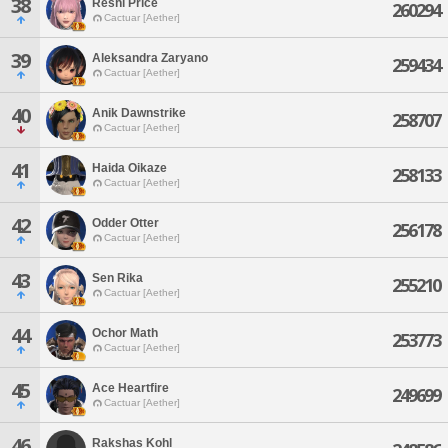
38
Reshi Price
260294
Cactuar [Aether]
39
Aleksandra Zaryano
259434
Cactuar [Aether]
40
Anik Dawnstrike
258707
Cactuar [Aether]
41
Haida Oikaze
258133
Cactuar [Aether]
42
Odder Otter
256178
Cactuar [Aether]
43
Sen Rika
255210
Cactuar [Aether]
44
Ochor Math
253773
Cactuar [Aether]
45
Ace Heartfire
249699
Cactuar [Aether]
46
Rakshas Kohl