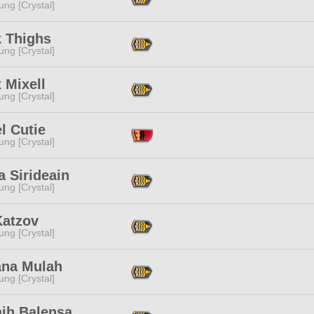
ng [Crystal]
k Thighs
ng [Crystal]
x Mixell
ng [Crystal]
l Cutie
ng [Crystal]
 Sirideain
ng [Crystal]
Katzov
ng [Crystal]
ana Mulah
ng [Crystal]
aih Balensa