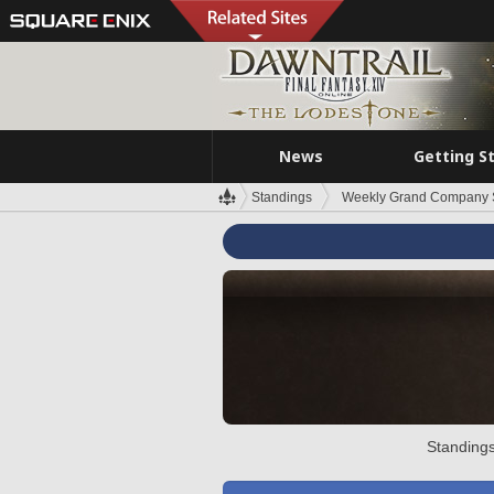
News
Getting S
Standings
Weekly Grand Company 
Standings