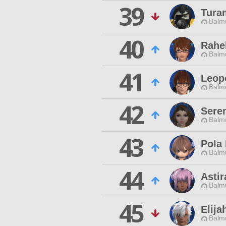
39
Tura
Balmu
40
Rahe
Balmu
41
Leop
Balmu
42
Seren
Balmu
43
Pola
Balmu
44
Astir
Balmu
45
Elija
Balmu