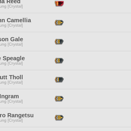
na Reed
ng [Crystal]
n Camellia
ng [Crystal]
son Gale
ng [Crystal]
e Speagle
ng [Crystal]
tt Tholl
ng [Crystal]
 Ingram
ng [Crystal]
ro Rangetsu
ng [Crystal]