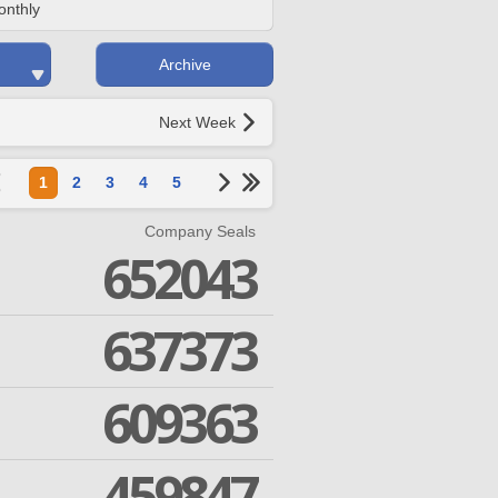
onthly
Archive
Next Week
1
2
3
4
5
Company Seals
652043
637373
609363
459847