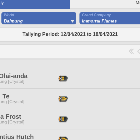
ly
M
World
Grand Company
Balmung
Immortal Flames
Tallying Period: 12/04/2021 to 18/04/2021
Olai-anda
ng [Crystal]
 Te
ng [Crystal]
a Frost
ng [Crystal]
ntius Hutch