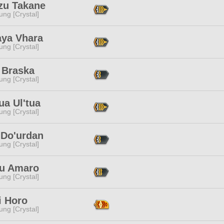
zu Takane
ng [Crystal]
aya Vhara
ng [Crystal]
 Braska
ng [Crystal]
ua Ul'tua
ng [Crystal]
 Do'urdan
ng [Crystal]
u Amaro
ng [Crystal]
i Horo
ng [Crystal]