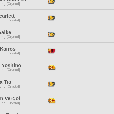
ng [Crystal]
carlett
ng [Crystal]
Valke
ng [Crystal]
 Kairos
ng [Crystal]
o Yoshino
ng [Crystal]
a Tia
ng [Crystal]
n Vergof
ng [Crystal]