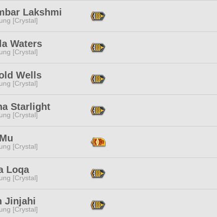
mbar Lakshmi
ng [Crystal]
la Waters
ng [Crystal]
old Wells
ng [Crystal]
a Starlight
ng [Crystal]
 Mu
ng [Crystal]
a Loqa
ng [Crystal]
h Jinjahi
ng [Crystal]