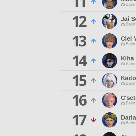
11
Balmu
12
Jai S
Balmu
13
Ciel 
Balmu
14
Kiha
Balmu
15
Kait
Balmu
16
C'set
Balmu
17
Daria
Balmu