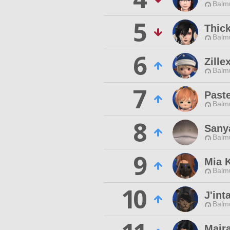
Balmu
5
Thic
Balmu
6
Zille
Balmu
7
Paste
Balmu
8
Sanya
Balmu
9
Mia 
Balmu
10
J'int
Balmu
Mair