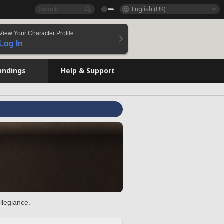
English (UK)
View Your Character Profile
Log In
andings
Help & Support
llegiance.