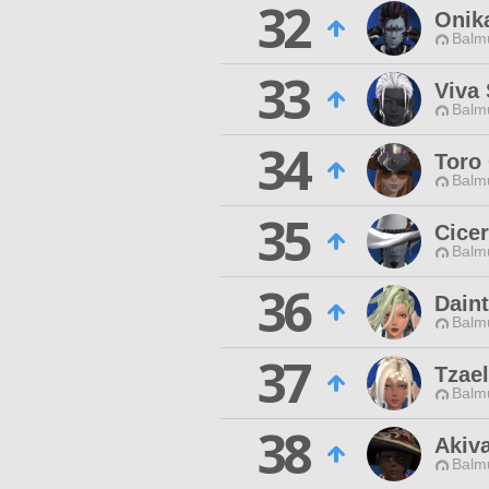
32
Onik
Balmu
33
Viva 
Balmu
34
Toro
Balmu
35
Cicer
Balmu
36
Dain
Balmu
37
Tzae
Balmu
38
Akiv
Balmu