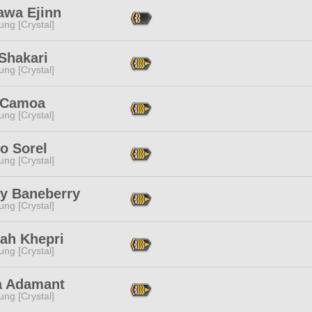
awa Ejinn
ng [Crystal]
Shakari
ng [Crystal]
 Camoa
ng [Crystal]
o Sorel
ng [Crystal]
ty Baneberry
ng [Crystal]
lah Khepri
ng [Crystal]
a Adamant
ng [Crystal]