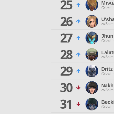
25
Misu
Balmu
26
U'sh
Balmu
27
Jhun
Balmu
28
Lalat
Balmu
29
Dritz
Balmu
30
Nakh
Balmu
31
Beck
Balmu