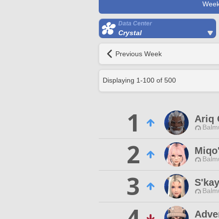
Week
Data Center
Crystal
Previous Week
Displaying
1
-
100
of
500
1
Ariq 
Balmu
2
Miqo'
Balmu
3
S'kay
Balmu
4
Adve