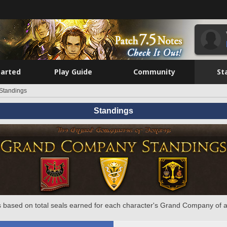
tarted
Play Guide
Community
St
Standings
Standings
 based on total seals earned for each character's Grand Company of a