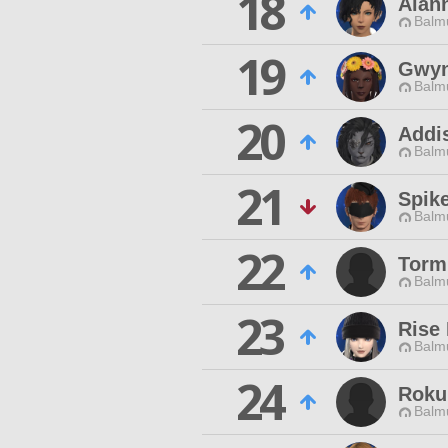
18
Alan
Balmu
19
Gwyn
Balmu
20
Addi
Balmu
21
Spik
Balmu
22
Tormu
Balmu
23
Rise
Balmu
24
Roku
Balmu