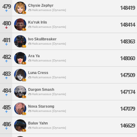
479
Chysie Zephyr
148419
Halicarnassus [Dynamis]
480
Ku'ruk Iriis
148414
Halicarnassus [Dynamis]
481
Ivo Skullbreaker
148363
Halicarnassus [Dynamis]
482
Ara Ya
148060
Halicarnassus [Dynamis]
483
Luna Cress
147509
Halicarnassus [Dynamis]
484
Dargon Smash
147174
Halicarnassus [Dynamis]
485
Nova Starsong
147079
Halicarnassus [Dynamis]
486
Baluv Yahn
146629
Halicarnassus [Dynamis]