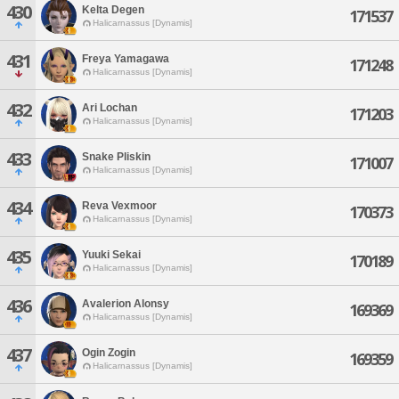
430
Kelta Degen
171537
Halicarnassus [Dynamis]
431
Freya Yamagawa
171248
Halicarnassus [Dynamis]
432
Ari Lochan
171203
Halicarnassus [Dynamis]
433
Snake Pliskin
171007
Halicarnassus [Dynamis]
434
Reva Vexmoor
170373
Halicarnassus [Dynamis]
435
Yuuki Sekai
170189
Halicarnassus [Dynamis]
436
Avalerion Alonsy
169369
Halicarnassus [Dynamis]
437
Ogin Zogin
169359
Halicarnassus [Dynamis]