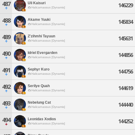
487
Uli Kaisuri
146229
Halicarnassus [Dynamis]
488
Akame Yuuki
145834
Halicarnassus [Dynamis]
489
Z'zihmhi Tayuun
145631
Halicarnassus [Dynamis]
490
Idriel Evergarden
144856
Halicarnassus [Dynamis]
491
Sephyr Kuro
144756
Halicarnassus [Dynamis]
492
Serilye Quah
144619
Halicarnassus [Dynamis]
493
Nebelung Cat
144440
Halicarnassus [Dynamis]
494
Leonidas Xodios
144252
Halicarnassus [Dynamis]