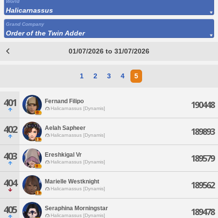
World
Halicarnassus
Grand Company
Order of the Twin Adder
01/07/2026 to 31/07/2026
1
2
3
4
5
401
Fernand Filipo
190448
Halicarnassus [Dynamis]
402
Aelah Sapheer
189893
Halicarnassus [Dynamis]
403
Ereshkigal Vr
189579
Halicarnassus [Dynamis]
404
Marielle Westknight
189562
Halicarnassus [Dynamis]
405
Seraphina Morningstar
189478
Halicarnassus [Dynamis]