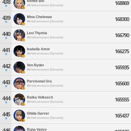
438
Renee Bel
168869
Halicarnassus [Dynamis]
439
Mina Chelewae
168300
Halicarnassus [Dynamis]
440
Lexi Thymia
166790
Halicarnassus [Dynamis]
441
Isabella Amor
166275
Halicarnassus [Dynamis]
442
Ven Ryder
165935
Halicarnassus [Dynamis]
443
Parvisonal Ura
165600
Halicarnassus [Dynamis]
444
Ratka Velkasch
165555
Halicarnassus [Dynamis]
445
Ghida Garver
165437
Halicarnassus [Dynamis]
446
Runa Vanyx