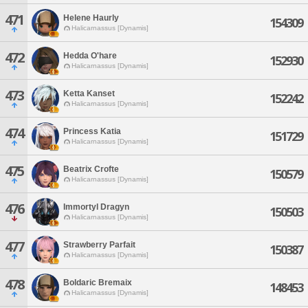
471
Helene Haurly
154309
Halicarnassus [Dynamis]
472
Hedda O'hare
152930
Halicarnassus [Dynamis]
473
Ketta Kanset
152242
Halicarnassus [Dynamis]
474
Princess Katia
151729
Halicarnassus [Dynamis]
475
Beatrix Crofte
150579
Halicarnassus [Dynamis]
476
Immortyl Dragyn
150503
Halicarnassus [Dynamis]
477
Strawberry Parfait
150387
Halicarnassus [Dynamis]
478
Boldaric Bremaix
148453
Halicarnassus [Dynamis]