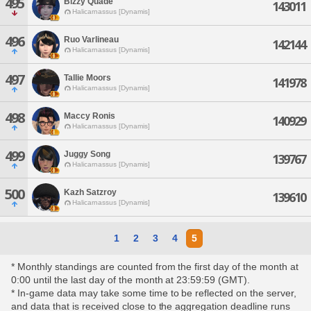
495
Bizzy Quade
143011
Halicarnassus [Dynamis]
496
Ruo Varlineau
142144
Halicarnassus [Dynamis]
497
Tallie Moors
141978
Halicarnassus [Dynamis]
498
Maccy Ronis
140929
Halicarnassus [Dynamis]
499
Juggy Song
139767
Halicarnassus [Dynamis]
500
Kazh Satzroy
139610
Halicarnassus [Dynamis]
1
2
3
4
5
* Monthly standings are counted from the first day of the month at
0:00 until the last day of the month at 23:59:59 (GMT).
* In-game data may take some time to be reflected on the server,
and data that is received close to the aggregation deadline runs