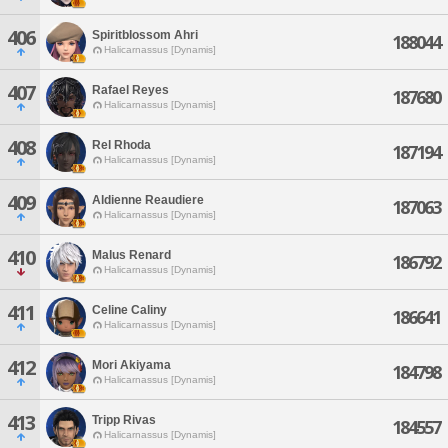
406
Spiritblossom Ahri
188044
Halicarnassus [Dynamis]
407
Rafael Reyes
187680
Halicarnassus [Dynamis]
408
Rel Rhoda
187194
Halicarnassus [Dynamis]
409
Aldienne Reaudiere
187063
Halicarnassus [Dynamis]
410
Malus Renard
186792
Halicarnassus [Dynamis]
411
Celine Caliny
186641
Halicarnassus [Dynamis]
412
Mori Akiyama
184798
Halicarnassus [Dynamis]
413
Tripp Rivas
184557
Halicarnassus [Dynamis]