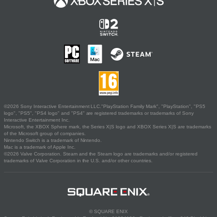
©2026 Sony Interactive Entertainment LLC."PlayStation Family Mark", "PlayStation", "PS5
logo", "PS5", "PS4 logo" and "PS4" are registered trademarks or trademarks of Sony
Interactive Entertainment Inc.
Microsoft, the XBOX Sphere mark, the Series X|S logo and XBOX Series X|S are trademarks
of the Microsoft group of companies.
Nintendo Switch is a trademark of Nintendo.
Mac is a trademark of Apple Inc.
©2026 Valve Corporation. Steam and the Steam logo are trademarks and/or registered
trademarks of Valve Corporation in the U.S. and/or other countries.
© SQUARE ENIX