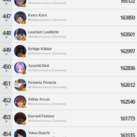
165122
Halicarnassus [Dynamis]
447
Keira Karn
163850
Halicarnassus [Dynamis]
448
Lauriam Lawliette
163501
Halicarnassus [Dynamis]
449
Bridge Kildair
162997
Halicarnassus [Dynamis]
450
Ayashii Deii
162836
Halicarnassus [Dynamis]
451
Fenneta Fenaria
162612
Halicarnassus [Dynamis]
452
Althia Arcus
162540
Halicarnassus [Dynamis]
453
Darnell Felsker
161773
Halicarnassus [Dynamis]
454
Yokai Daichi
161515