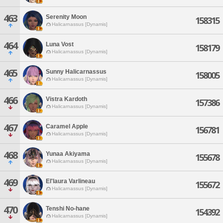
463
Serenity Moon
158315
Halicarnassus [Dynamis]
464
Luna Vost
158179
Halicarnassus [Dynamis]
465
Sunny Halicarnassus
158005
Halicarnassus [Dynamis]
466
Vistra Kardoth
157386
Halicarnassus [Dynamis]
467
Caramel Apple
156781
Halicarnassus [Dynamis]
468
Yunaa Akiyama
155678
Halicarnassus [Dynamis]
469
El'laura Varlineau
155672
Halicarnassus [Dynamis]
470
Tenshi No-hane
154392
Halicarnassus [Dynamis]