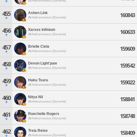
Halicarnassus [Dynamis]
455
Ashen Link
160843
Halicarnassus [Dynamis]
456
Xarxes Infinium
160633
Halicarnassus [Dynamis]
457
Brielle Ciela
159609
Halicarnassus [Dynamis]
458
Devon Light'paw
159542
Halicarnassus [Dynamis]
459
Haku Tsuru
159022
Halicarnassus [Dynamis]
460
Nitya Nil
158841
Halicarnassus [Dynamis]
461
Roechelle Rogers
158748
Halicarnassus [Dynamis]
462
Treia Reise
158409
Halicarnassus [Dynamis]