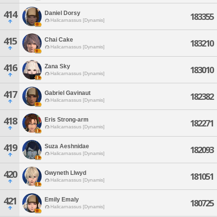
414
Daniel Dorsy
183355
Halicarnassus [Dynamis]
415
Chai Cake
183210
Halicarnassus [Dynamis]
416
Zana Sky
183010
Halicarnassus [Dynamis]
417
Gabriel Gavinaut
182382
Halicarnassus [Dynamis]
418
Eris Strong-arm
182271
Halicarnassus [Dynamis]
419
Suza Aeshnidae
182093
Halicarnassus [Dynamis]
420
Gwyneth Llwyd
181051
Halicarnassus [Dynamis]
421
Emily Emaly
180725
Halicarnassus [Dynamis]