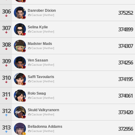
306
Danrober Dixion
375252
Cactuar [Aether]
307
Selina Kylie
374899
Cactuar [Aether]
308
Madster Mads
374307
Cactuar [Aether]
309
Ven Sasaan
374256
Cactuar [Aether]
310
Saffi Tavoularis
374195
Cactuar [Aether]
311
Rolo Swag
374061
Cactuar [Aether]
312
Skuld Valkyranorn
373420
Cactuar [Aether]
313
Belladonna Addams
372956
Cactuar [Aether]