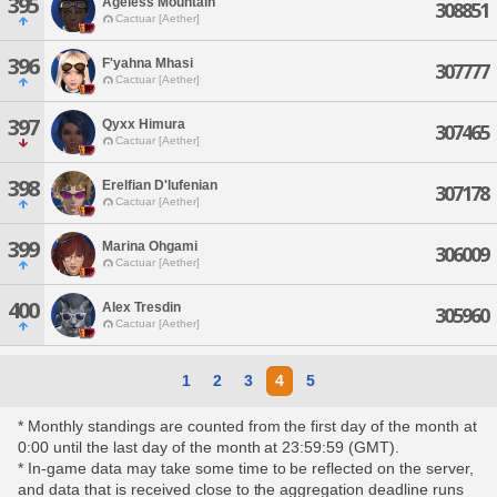
395
Ageless Mountain
308851
Cactuar [Aether]
396
F'yahna Mhasi
307777
Cactuar [Aether]
397
Qyxx Himura
307465
Cactuar [Aether]
398
Erelfian D'lufenian
307178
Cactuar [Aether]
399
Marina Ohgami
306009
Cactuar [Aether]
400
Alex Tresdin
305960
Cactuar [Aether]
1
2
3
4
5
* Monthly standings are counted from the first day of the month at
0:00 until the last day of the month at 23:59:59 (GMT).
* In-game data may take some time to be reflected on the server,
and data that is received close to the aggregation deadline runs