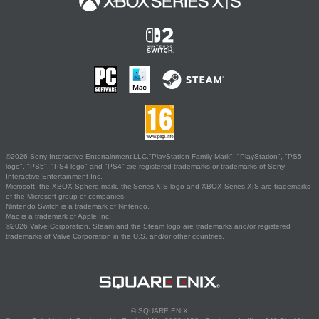
©2026 Sony Interactive Entertainment LLC."PlayStation Family Mark", "PlayStation", "PS5
logo", "PS5", "PS4 logo" and "PS4" are registered trademarks or trademarks of Sony
Interactive Entertainment Inc.
Microsoft, the XBOX Sphere mark, the Series X|S logo and XBOX Series X|S are trademarks
of the Microsoft group of companies.
Nintendo Switch is a trademark of Nintendo.
Mac is a trademark of Apple Inc.
©2026 Valve Corporation. Steam and the Steam logo are trademarks and/or registered
trademarks of Valve Corporation in the U.S. and/or other countries.
© SQUARE ENIX