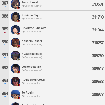
387
Jacxx Lekat
313691
Cactuar [Aether]
388
Kitiriana Skye
311710
Cactuar [Aether]
389
Charlotte Sinclaire
311044
Cactuar [Aether]
390
Kenshin Tenshi
310287
Cactuar [Aether]
391
Nyau Blackjack
309780
Cactuar [Aether]
392
Locke Setsura
309617
Cactuar [Aether]
393
Aegis Sparrowtail
309558
Cactuar [Aether]
394
Jo Ryujin
308977
Cactuar [Aether]