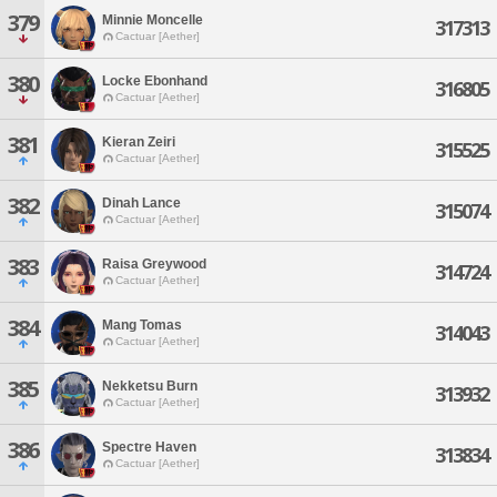
379
Minnie Moncelle
317313
Cactuar [Aether]
380
Locke Ebonhand
316805
Cactuar [Aether]
381
Kieran Zeiri
315525
Cactuar [Aether]
382
Dinah Lance
315074
Cactuar [Aether]
383
Raisa Greywood
314724
Cactuar [Aether]
384
Mang Tomas
314043
Cactuar [Aether]
385
Nekketsu Burn
313932
Cactuar [Aether]
386
Spectre Haven
313834
Cactuar [Aether]