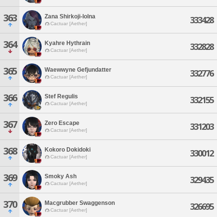
363
Zana Shirkoji-lolna
333428
Cactuar [Aether]
364
Kyahre Hythrain
332828
Cactuar [Aether]
365
Waewwyne Gefjundatter
332776
Cactuar [Aether]
366
Stef Regulis
332155
Cactuar [Aether]
367
Zero Escape
331203
Cactuar [Aether]
368
Kokoro Dokidoki
330012
Cactuar [Aether]
369
Smoky Ash
329435
Cactuar [Aether]
370
Macgrubber Swaggenson
326695
Cactuar [Aether]