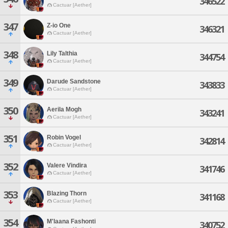
346522
Cactuar [Aether]
347
Z-io One
346321
Cactuar [Aether]
348
Lily Talthia
344754
Cactuar [Aether]
349
Darude Sandstone
343833
Cactuar [Aether]
350
Aerila Mogh
343241
Cactuar [Aether]
351
Robin Vogel
342814
Cactuar [Aether]
352
Valere Vindira
341746
Cactuar [Aether]
353
Blazing Thorn
341168
Cactuar [Aether]
354
M'laana Fashonti
340752