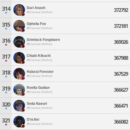
314
Dari Anash
372792
Cactuar [Aether]
315
Ophelia Fox
372181
Cactuar [Aether]
316
Grimlock Forgeborn
369026
Cactuar [Aether]
317
Chiaki Kikuchi
367988
Cactuar [Aether]
318
Halurai Forester
367529
Cactuar [Aether]
319
Roella Gadian
366627
Cactuar [Aether]
320
Seda Naeuri
366471
Cactuar [Aether]
321
O'ni Ihri
366082
Cactuar [Aether]