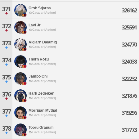
371
Orsh Stjarna
326162
Cactuar [Aether]
372
Lavi Jr
325591
Cactuar [Aether]
373
Aigiarn Dalamiq
324770
Cactuar [Aether]
374
Thorn Rozu
324038
Cactuar [Aether]
375
Jambo Chi
322232
Cactuar [Aether]
376
Hark Zedeiken
321876
Cactuar [Aether]
377
Morrigan Mythal
319296
Cactuar [Aether]
378
Tooru Granum
317773
Cactuar [Aether]