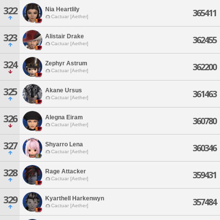
322
Nia Heartlily
365411
Cactuar [Aether]
323
Alistair Drake
362455
Cactuar [Aether]
324
Zephyr Astrum
362200
Cactuar [Aether]
325
Akane Ursus
361463
Cactuar [Aether]
326
Alegna Eiram
360780
Cactuar [Aether]
327
Shyarro Lena
360346
Cactuar [Aether]
328
Rage Attacker
359431
Cactuar [Aether]
329
Kyarthell Harkenwyn
357484
Cactuar [Aether]