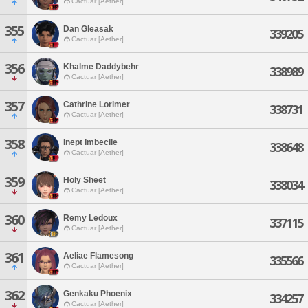
Cactuar [Aether]
355
Dan Gleasak
339205
Cactuar [Aether]
356
Khalme Daddybehr
338989
Cactuar [Aether]
357
Cathrine Lorimer
338731
Cactuar [Aether]
358
Inept Imbecile
338648
Cactuar [Aether]
359
Holy Sheet
338034
Cactuar [Aether]
360
Remy Ledoux
337115
Cactuar [Aether]
361
Aeliae Flamesong
335566
Cactuar [Aether]
362
Genkaku Phoenix
334257
Cactuar [Aether]