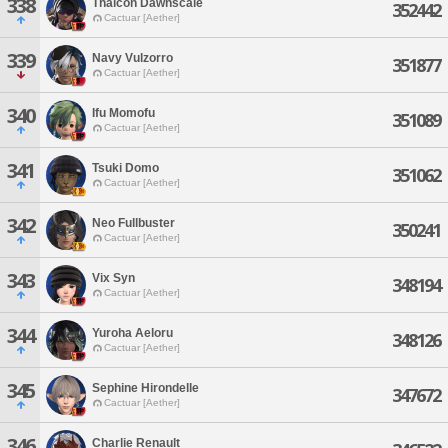
338
Thalcon Dawnscale
352442
Cactuar [Aether]
339
Navy Vulzorro
351877
Cactuar [Aether]
340
Ifu Momofu
351089
Cactuar [Aether]
341
Tsuki Domo
351062
Cactuar [Aether]
342
Neo Fullbuster
350241
Cactuar [Aether]
343
Vix Syn
348194
Cactuar [Aether]
344
Yuroha Aeloru
348126
Cactuar [Aether]
345
Sephine Hirondelle
347672
Cactuar [Aether]
346
Charlie Renault