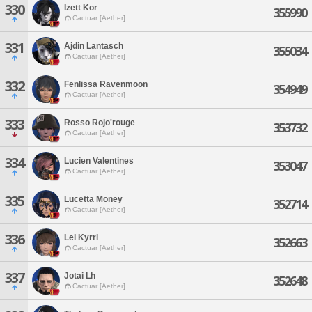
330
Izett Kor
355990
Cactuar [Aether]
331
Ajdin Lantasch
355034
Cactuar [Aether]
332
Fenlissa Ravenmoon
354949
Cactuar [Aether]
333
Rosso Rojo'rouge
353732
Cactuar [Aether]
334
Lucien Valentines
353047
Cactuar [Aether]
335
Lucetta Money
352714
Cactuar [Aether]
336
Lei Kyrri
352663
Cactuar [Aether]
337
Jotai Lh
352648
Cactuar [Aether]