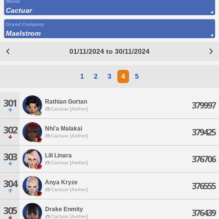
World
Cactuar
Grand Company
Maelstrom
01/11/2024 to 30/11/2024
1
2
3
4
5
301
Rathian Gortan
379997
Cactuar [Aether]
302
Nhi'a Malakai
379425
Cactuar [Aether]
303
Lili Linara
376706
Cactuar [Aether]
304
Anya Kryze
376555
Cactuar [Aether]
305
Drake Enmity
376439
Cactuar [Aether]