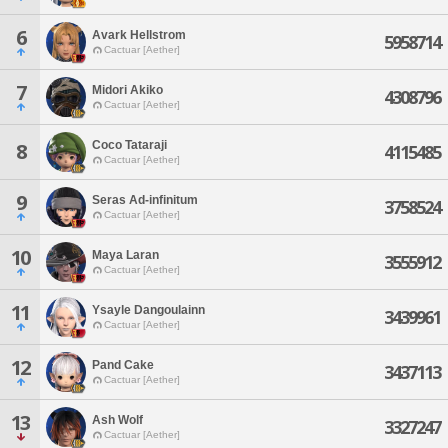
6
Avark Hellstrom
5958714
Cactuar [Aether]
7
Midori Akiko
4308796
Cactuar [Aether]
Coco Tataraji
8
4115485
Cactuar [Aether]
9
Seras Ad-infinitum
3758524
Cactuar [Aether]
10
Maya Laran
3555912
Cactuar [Aether]
11
Ysayle Dangoulainn
3439961
Cactuar [Aether]
12
Pand Cake
3437113
Cactuar [Aether]
13
Ash Wolf
3327247
Cactuar [Aether]