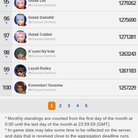
95
Gotak Lils
1279262
Cactuar [Aether]
96
Gotak Dakwhil
1275690
Cactuar [Aether]
97
Gotak Coldair
1271281
Cactuar [Aether]
98
K'sumi Ny'kole
1263243
Cactuar [Aether]
99
Layah Bailey
1261183
Cactuar [Aether]
Kementari Yavanna
100
1257229
Cactuar [Aether]
1
2
3
4
5
* Monthly standings are counted from the first day of the month at
0:00 until the last day of the month at 23:59:59 (GMT).
* In-game data may take some time to be reflected on the server,
and data that is received close to the aggregation deadline runs