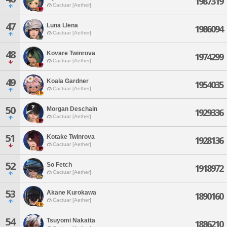
1987319
Cactuar [Aether]
47
Luna Llena
1986094
Cactuar [Aether]
48
Kovare Twinrova
1974299
Cactuar [Aether]
49
Koala Gardner
1954035
Cactuar [Aether]
50
Morgan Deschain
1929336
Cactuar [Aether]
51
Kotake Twinrova
1928136
Cactuar [Aether]
52
So Fetch
1918972
Cactuar [Aether]
53
Akane Kurokawa
1890160
Cactuar [Aether]
54
Tsuyomi Nakatta
1886210