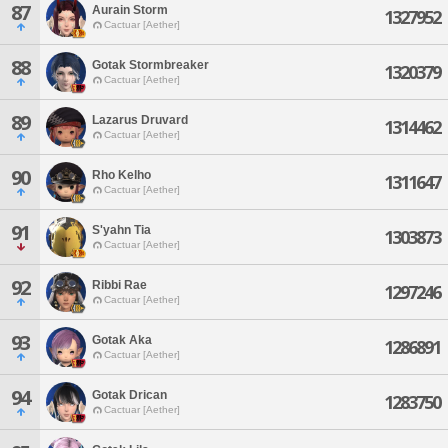
87
Aurain Storm
1327952
Cactuar [Aether]
88
Gotak Stormbreaker
1320379
Cactuar [Aether]
89
Lazarus Druvard
1314462
Cactuar [Aether]
90
Rho Kelho
1311647
Cactuar [Aether]
91
S'yahn Tia
1303873
Cactuar [Aether]
92
Ribbi Rae
1297246
Cactuar [Aether]
93
Gotak Aka
1286891
Cactuar [Aether]
94
Gotak Drican
1283750
Cactuar [Aether]