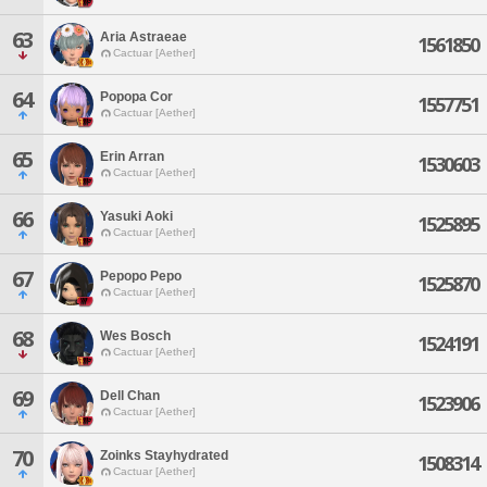
63
Aria Astraeae
1561850
Cactuar [Aether]
64
Popopa Cor
1557751
Cactuar [Aether]
65
Erin Arran
1530603
Cactuar [Aether]
66
Yasuki Aoki
1525895
Cactuar [Aether]
67
Pepopo Pepo
1525870
Cactuar [Aether]
68
Wes Bosch
1524191
Cactuar [Aether]
69
Dell Chan
1523906
Cactuar [Aether]
70
Zoinks Stayhydrated
1508314
Cactuar [Aether]