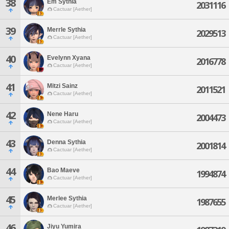
38
Em Sythia
2031116
Cactuar [Aether]
39
Merrle Sythia
2029513
Cactuar [Aether]
40
Evelynn Xyana
2016778
Cactuar [Aether]
41
Mitzi Sainz
2011521
Cactuar [Aether]
42
Nene Haru
2004473
Cactuar [Aether]
43
Denna Sythia
2001814
Cactuar [Aether]
44
Bao Maeve
1994874
Cactuar [Aether]
45
Merlee Sythia
1987655
Cactuar [Aether]
46
Jiyu Yumira