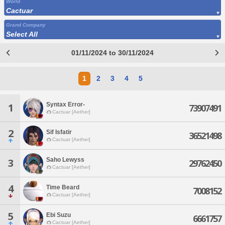
World
Cactuar
Grand Company
Select All
01/11/2024 to 30/11/2024
1
2
3
4
5
Syntax Error-
1
73907491
Cactuar [Aether]
2
Sif Isfatir
36521498
Cactuar [Aether]
Saho Lewyss
3
29762450
Cactuar [Aether]
4
Time Beard
7008152
Cactuar [Aether]
5
Ebi Suzu
6661757
Cactuar [Aether]