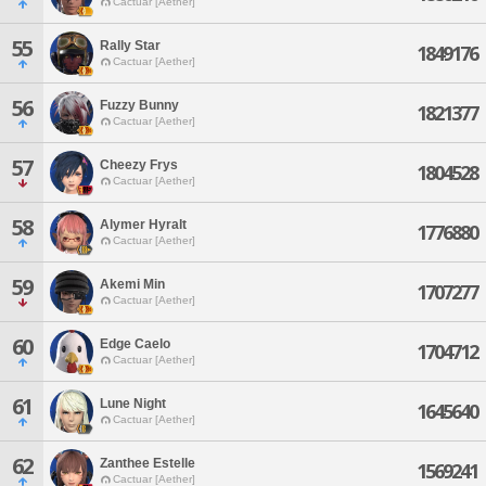
Cactuar [Aether]
55
Rally Star
1849176
Cactuar [Aether]
56
Fuzzy Bunny
1821377
Cactuar [Aether]
57
Cheezy Frys
1804528
Cactuar [Aether]
58
Alymer Hyralt
1776880
Cactuar [Aether]
59
Akemi Min
1707277
Cactuar [Aether]
60
Edge Caelo
1704712
Cactuar [Aether]
61
Lune Night
1645640
Cactuar [Aether]
62
Zanthee Estelle
1569241
Cactuar [Aether]