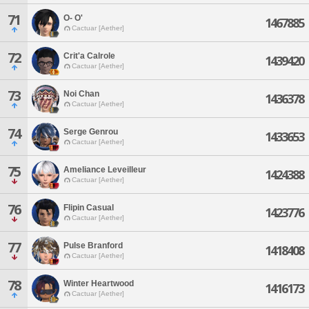
71
O- O'
1467885
Cactuar [Aether]
72
Crit'a Calrole
1439420
Cactuar [Aether]
73
Noi Chan
1436378
Cactuar [Aether]
74
Serge Genrou
1433653
Cactuar [Aether]
75
Ameliance Leveilleur
1424388
Cactuar [Aether]
76
Flipin Casual
1423776
Cactuar [Aether]
77
Pulse Branford
1418408
Cactuar [Aether]
78
Winter Heartwood
1416173
Cactuar [Aether]