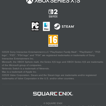
©2026 Sony Interactive Entertainment LLC."PlayStation Family Mark", "PlayStation", "PS5
logo", "PS5", "PS4 logo" and "PS4" are registered trademarks or trademarks of Sony
Interactive Entertainment Inc.
Microsoft, the XBOX Sphere mark, the Series X|S logo and XBOX Series X|S are trademarks
of the Microsoft group of companies.
Nintendo Switch is a trademark of Nintendo.
Mac is a trademark of Apple Inc.
©2026 Valve Corporation. Steam and the Steam logo are trademarks and/or registered
trademarks of Valve Corporation in the U.S. and/or other countries.
© SQUARE ENIX