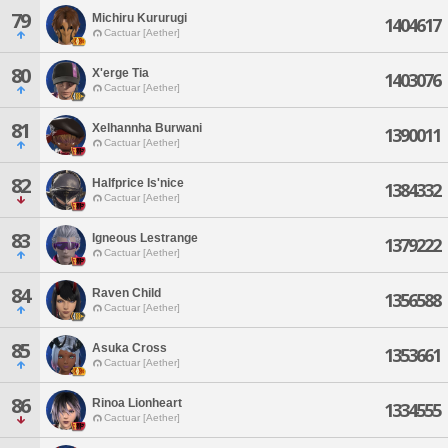
79
Michiru Kururugi
1404617
Cactuar [Aether]
80
X'erge Tia
1403076
Cactuar [Aether]
81
Xelhannha Burwani
1390011
Cactuar [Aether]
82
Halfprice Is'nice
1384332
Cactuar [Aether]
83
Igneous Lestrange
1379222
Cactuar [Aether]
84
Raven Child
1356588
Cactuar [Aether]
85
Asuka Cross
1353661
Cactuar [Aether]
86
Rinoa Lionheart
1334555
Cactuar [Aether]