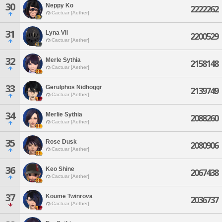
30
Neppy Ko
2222262
Cactuar [Aether]
31
Lyna Vii
2200529
Cactuar [Aether]
32
Merle Sythia
2158148
Cactuar [Aether]
33
Gerulphos Nidhoggr
2139749
Cactuar [Aether]
34
Merlie Sythia
2088260
Cactuar [Aether]
35
Rose Dusk
2080906
Cactuar [Aether]
36
Keo Shine
2067438
Cactuar [Aether]
37
Koume Twinrova
2036737
Cactuar [Aether]