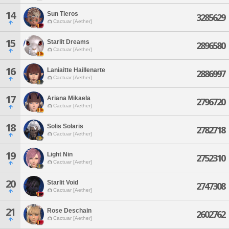
14
Sun Tieros
3285629
Cactuar [Aether]
15
Starlit Dreams
2896580
Cactuar [Aether]
16
Laniaitte Haillenarte
2886997
Cactuar [Aether]
17
Ariana Mikaela
2796720
Cactuar [Aether]
18
Solis Solaris
2782718
Cactuar [Aether]
19
Light Nin
2752310
Cactuar [Aether]
20
Starlit Void
2747308
Cactuar [Aether]
21
Rose Deschain
2602762
Cactuar [Aether]