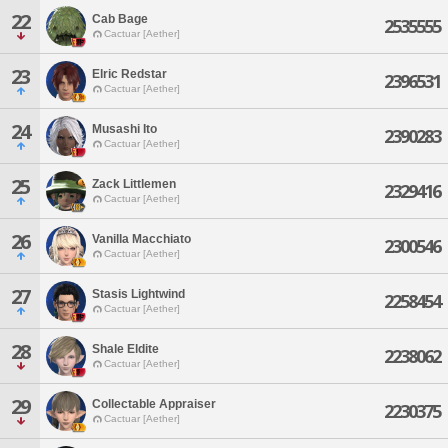
22
Cab Bage
2535555
Cactuar [Aether]
23
Elric Redstar
2396531
Cactuar [Aether]
24
Musashi Ito
2390283
Cactuar [Aether]
25
Zack Littlemen
2329416
Cactuar [Aether]
26
Vanilla Macchiato
2300546
Cactuar [Aether]
27
Stasis Lightwind
2258454
Cactuar [Aether]
28
Shale Eldite
2238062
Cactuar [Aether]
29
Collectable Appraiser
2230375
Cactuar [Aether]