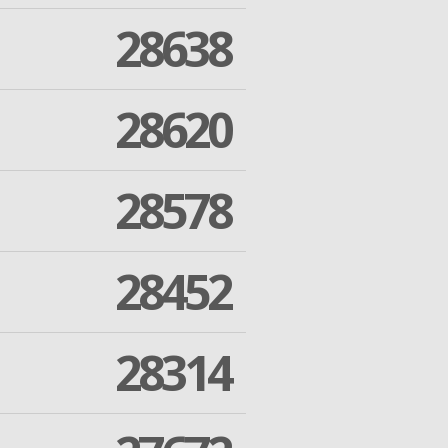
28638
28620
28578
28452
28314