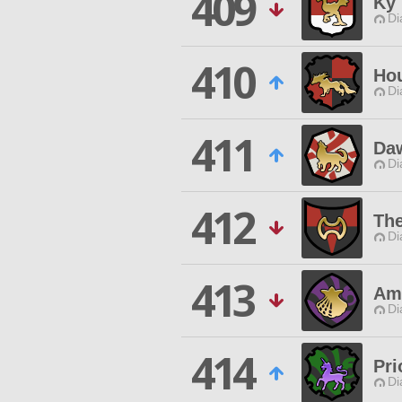
409
Ky
Di
410
Hou
Di
411
Da
Di
412
The
Di
413
Am
Di
414
Pri
Di