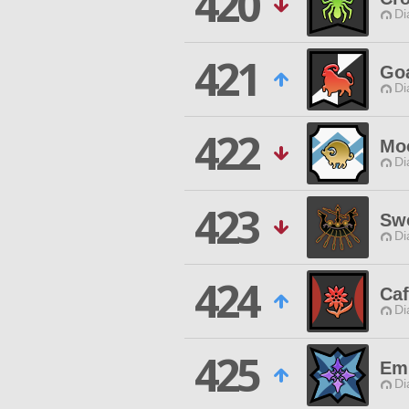
420
Di
421
Goa
Di
422
Mo
Di
423
Sw
Di
424
Ca
Di
425
Em
Di