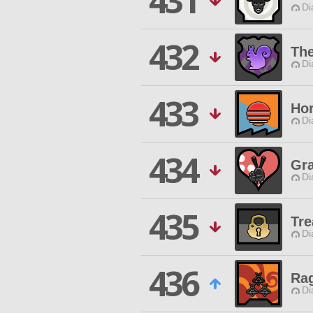
431
Di
432
The
Di
433
Hor
Di
434
Gra
Di
435
Tre
Di
436
Rag
Di