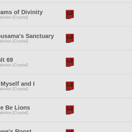
ams of Divinity
abolos [Crystal]
ousama's Sanctuary
abolos [Crystal]
lt 69
abolos [Crystal]
Myself and I
abolos [Crystal]
e Be Lions
abolos [Crystal]
owe's Roost