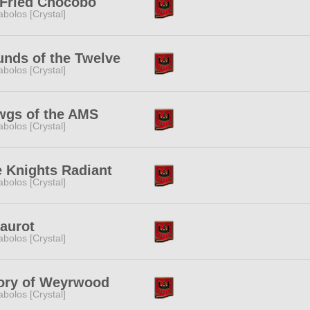
 Fried Chocobo
abolos [Crystal]
nds of the Twelve
abolos [Crystal]
wgs of the AMS
abolos [Crystal]
 Knights Radiant
abolos [Crystal]
aurot
abolos [Crystal]
ory of Weyrwood
abolos [Crystal]