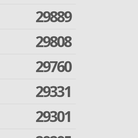
29889
29808
29760
29331
29301