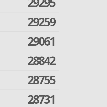
29295
29259
29061
28842
28755
28731