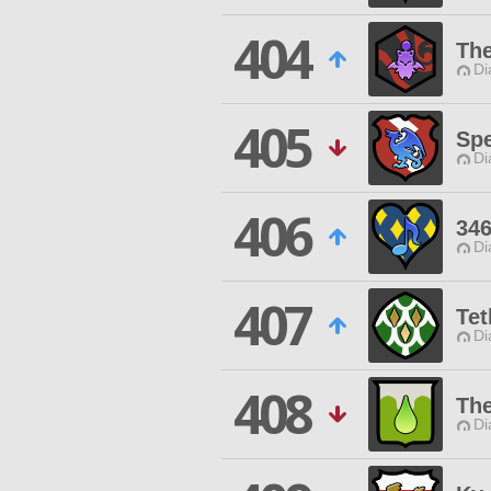
404
The
Di
405
Spe
Di
406
346
Di
407
Tet
Di
408
The
Di