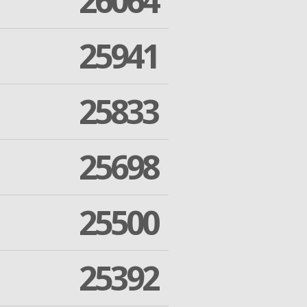
26064
25941
25833
25698
25500
25392