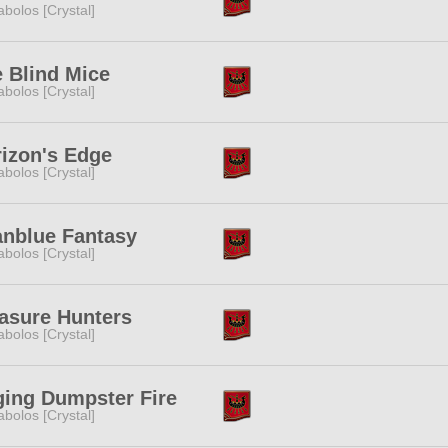
abolos [Crystal]
 Blind Mice
abolos [Crystal]
izon's Edge
abolos [Crystal]
nblue Fantasy
abolos [Crystal]
asure Hunters
abolos [Crystal]
ing Dumpster Fire
abolos [Crystal]