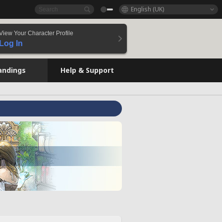
English (UK)
View Your Character Profile
Log In
andings
Help & Support