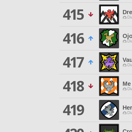
415
Dre
Di
416
Oj
Di
417
Vau
Di
418
Me 
Di
419
Her
Di
Cr