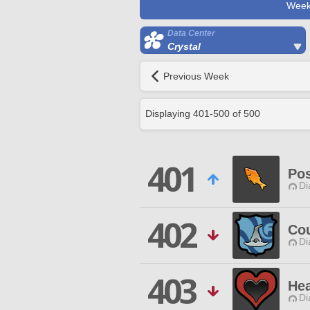
Week
Data Center
Crystal
Previous Week
Displaying
401
-
500
of
500
401
Pos
Di
402
Cou
Di
403
Hea
Di