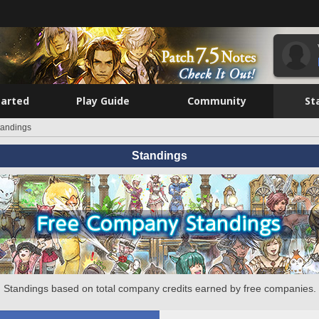
tarted
Play Guide
Community
St
tandings
Standings
Standings based on total company credits earned by free companies.