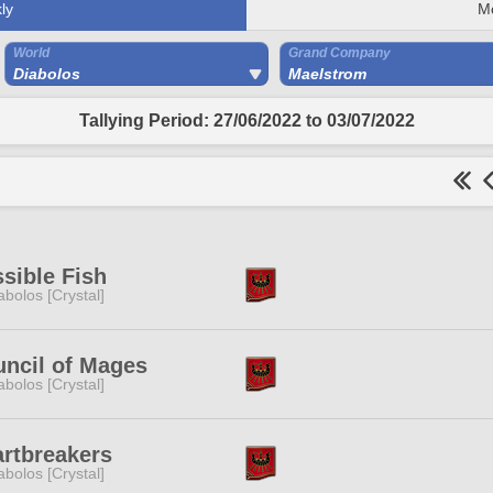
ly
M
World
Grand Company
Diabolos
Maelstrom
Tallying Period: 27/06/2022 to 03/07/2022
sible Fish
abolos [Crystal]
ncil of Mages
abolos [Crystal]
rtbreakers
abolos [Crystal]