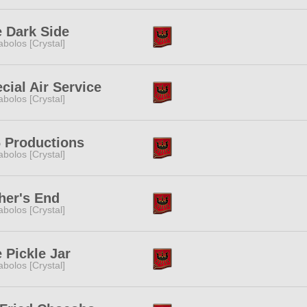
 Dark Side
abolos [Crystal]
cial Air Service
abolos [Crystal]
 Productions
abolos [Crystal]
her's End
abolos [Crystal]
 Pickle Jar
abolos [Crystal]