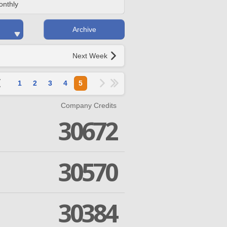
onthly
Archive
Next Week
1
2
3
4
5
Company Credits
30672
30570
30384