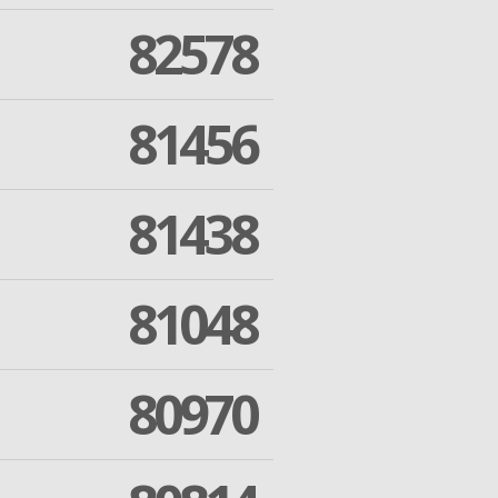
82578
81456
81438
81048
80970