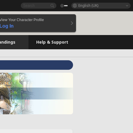
English (UK)
View Your Character Profile
Log In
andings
Help & Support