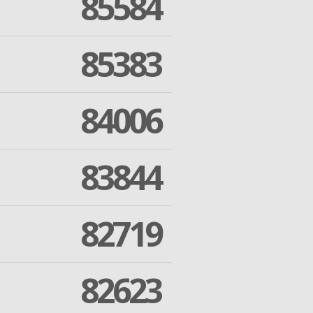
85584
85383
84006
83844
82719
82623