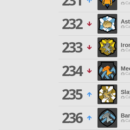
231
Ca
232
Ast
Ca
233
Iro
Ca
234
Me
Ca
235
Sla
Ca
236
Bar
Ca