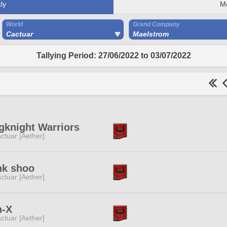
ly
M
World
Grand Company
Cactuar
Maelstrom
Tallying Period: 27/06/2022 to 03/07/2022
knight Warriors
ctuar [Aether]
nk shoo
ctuar [Aether]
n-X
ctuar [Aether]