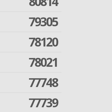
80814
79305
78120
78021
77748
77739