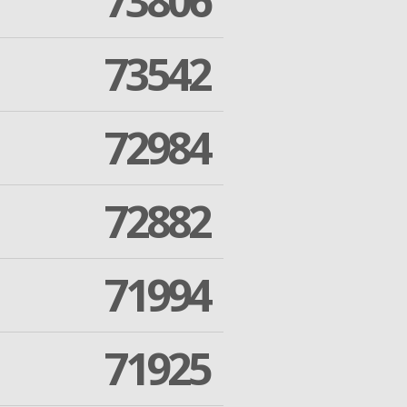
73806
73542
72984
72882
71994
71925