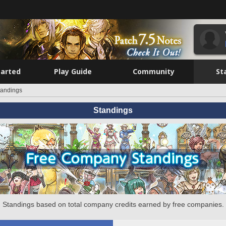
tarted
Play Guide
Community
St
tandings
Standings
Standings based on total company credits earned by free companies.