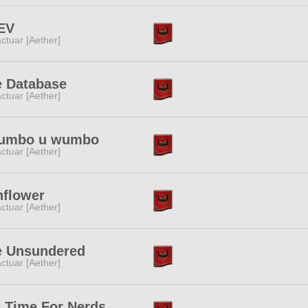
EV
ctuar [Aether]
e Database
ctuar [Aether]
wumbo u wumbo
ctuar [Aether]
nflower
ctuar [Aether]
e Unsundered
ctuar [Aether]
 Time For Nerds