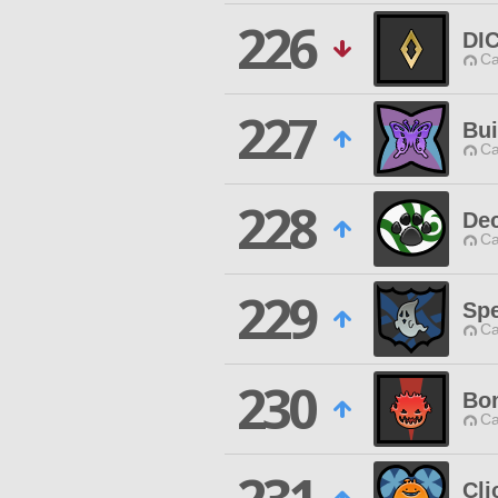
226
DI
Ca
227
Bui
Ca
228
Dec
Ca
229
Spe
Ca
230
Bo
Ca
Cli