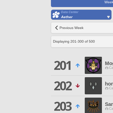
Week
Data Center
Aether
Previous Week
Displaying
201
-
300
of
500
201
Mog
Ca
202
ho
Ca
203
Sa
Ca