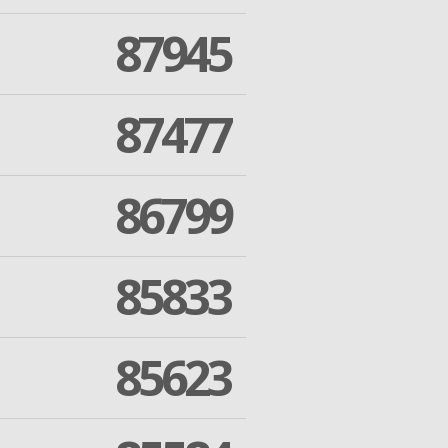
87945
87477
86799
85833
85623