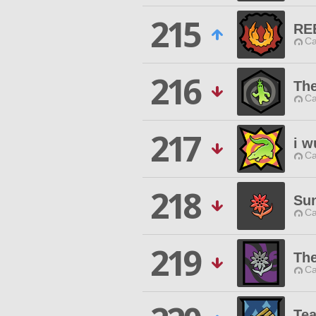
215
RE
Ca
216
Th
Ca
217
i 
Ca
218
Su
Ca
219
Th
Ca
Tea