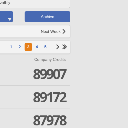
onthly
Archive
Next Week
1
2
3
4
5
Company Credits
89907
89172
87978