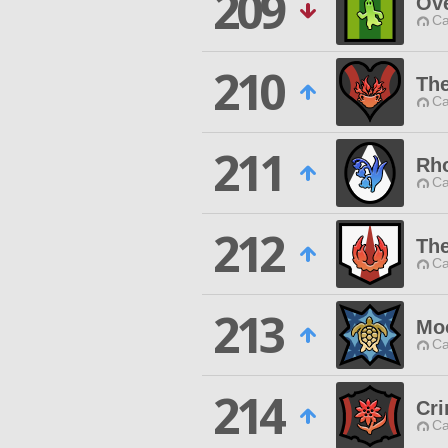
209
Ove
Ca
210
The
Ca
211
Rho
Ca
212
The
Ca
213
Moo
Ca
214
Cr
Ca