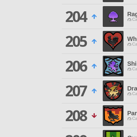
204
Ra
Ca
205
Whe
Ca
206
Shi
Ca
207
Dr
Ca
208
Par
Ca