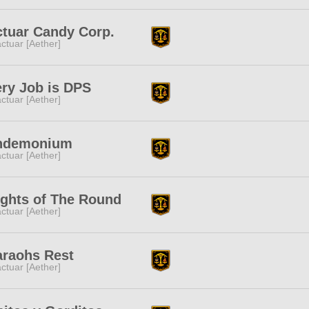
tuar Candy Corp.
ctuar [Aether]
ry Job is DPS
ctuar [Aether]
ndemonium
ctuar [Aether]
ghts of The Round
ctuar [Aether]
araohs Rest
ctuar [Aether]