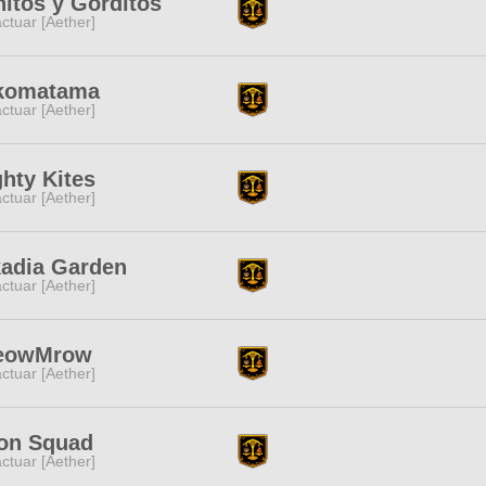
itos y Gorditos
ctuar [Aether]
komatama
ctuar [Aether]
hty Kites
ctuar [Aether]
adia Garden
ctuar [Aether]
eowMrow
ctuar [Aether]
on Squad
ctuar [Aether]