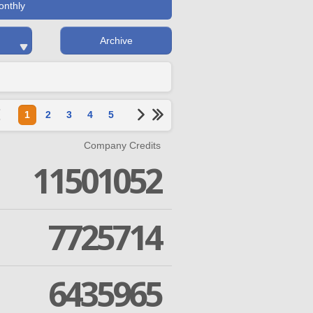
onthly
Archive
1
2
3
4
5
Company Credits
11501052
7725714
6435965