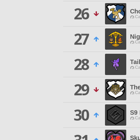
26
Ch
Ca
27
Nig
Ca
28
Tai
Ca
29
The
Ca
30
S9 
Ca
Sku