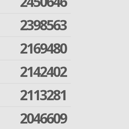
2450646
2398563
2169480
2142402
2113281
2046609