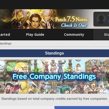
tarted
Play Guide
Community
St
tandings
Standings
Standings based on total company credits earned by free companies.