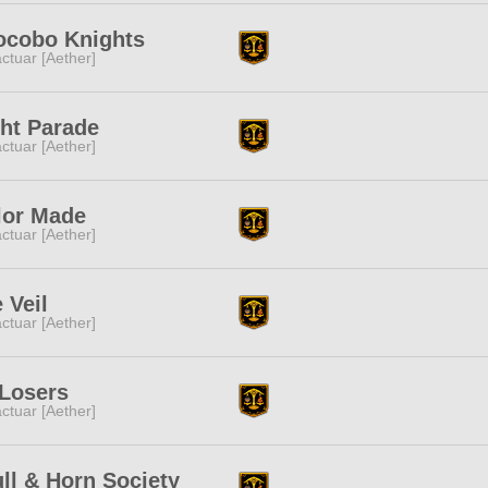
ocobo Knights
ctuar [Aether]
ht Parade
ctuar [Aether]
lor Made
ctuar [Aether]
 Veil
ctuar [Aether]
Losers
ctuar [Aether]
ll & Horn Society