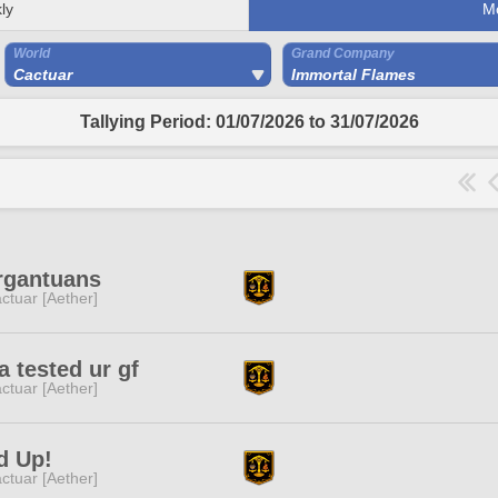
ly
M
World
Grand Company
Cactuar
Immortal Flames
Tallying Period: 01/07/2026 to 31/07/2026
rgantuans
ctuar [Aether]
a tested ur gf
ctuar [Aether]
d Up!
ctuar [Aether]