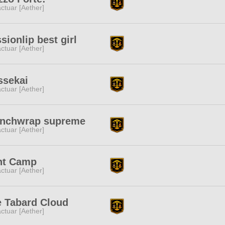
ctuar [Aether]
sionlip best girl
ctuar [Aether]
ssekai
ctuar [Aether]
unchwrap supreme
ctuar [Aether]
nt Camp
ctuar [Aether]
 Tabard Cloud
ctuar [Aether]