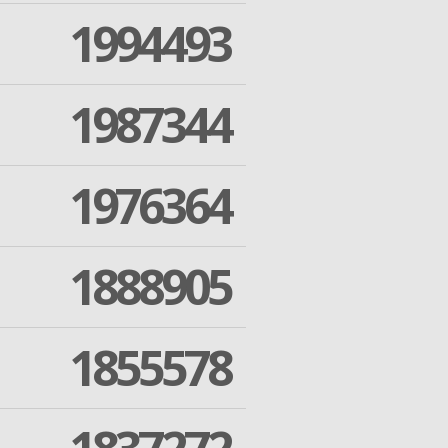
1994493
1987344
1976364
1888905
1855578