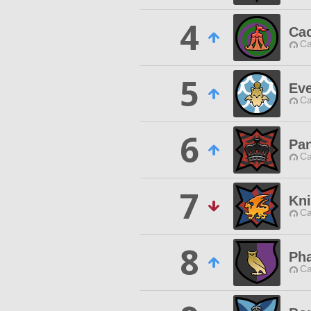
4
Cac
Ca
5
Eve
Ca
6
Pa
Ca
7
Kni
Ca
8
Ph
Ca