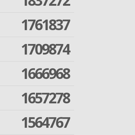
1837272
1761837
1709874
1666968
1657278
1564767