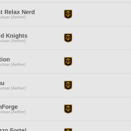
t Relax Nerd
ctuar [Aether]
d Knights
ctuar [Aether]
tion
ctuar [Aether]
uu
ctuar [Aether]
nForge
ctuar [Aether]
zo Forte!