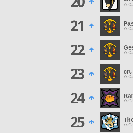
20
Ca
21
Pas
Ca
22
Ge
Ca
23
cr
Ca
24
Ra
Ca
25
The
Ca