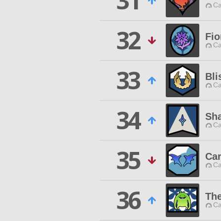
31
Ca
32
Fio
Ca
33
Bli
Ca
34
Sha
Ca
35
Car
Ca
36
The
Ca