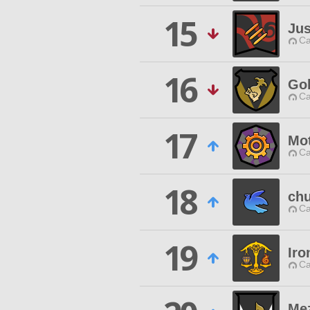
15
Jus
Ca
16
Gol
Ca
17
Mo
Ca
18
ch
Ca
19
Iro
Ca
Mez