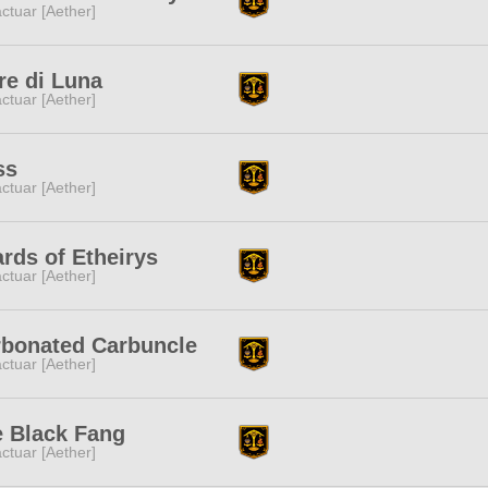
ctuar [Aether]
re di Luna
ctuar [Aether]
ss
ctuar [Aether]
rds of Etheirys
ctuar [Aether]
bonated Carbuncle
ctuar [Aether]
 Black Fang
ctuar [Aether]