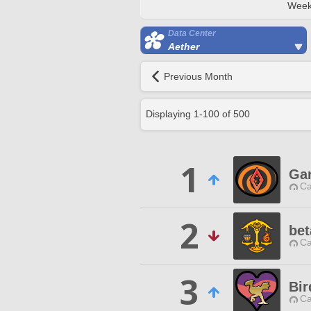
Week
Data Center
Aether
Previous Month
Displaying
1
-
100
of
500
1
Ga
Ca
2
bet
Ca
3
Bir
Ca