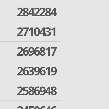
2842284
2710431
2696817
2639619
2586948