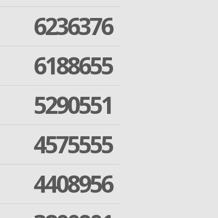
6236376
6188655
5290551
4575555
4408956