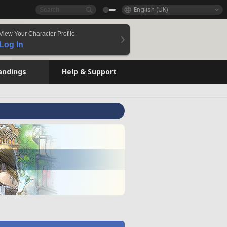
English (UK)
View Your Character Profile
Log In
andings
Help & Support