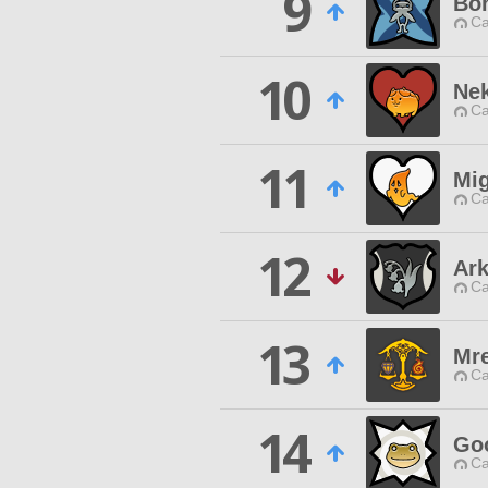
9
Bon
Ca
10
Ne
Ca
11
Mig
Ca
12
Ark
Ca
13
Mr
Ca
14
Go
Ca