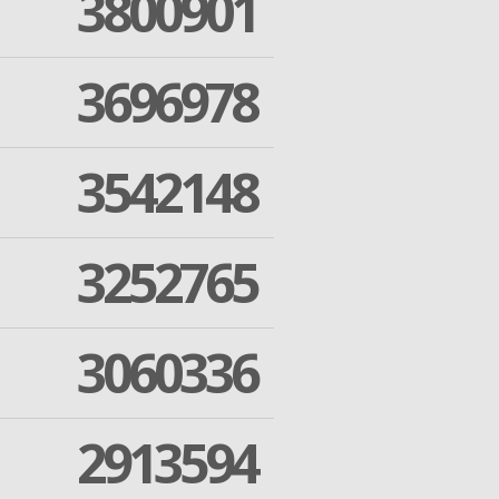
3800901
3696978
3542148
3252765
3060336
2913594