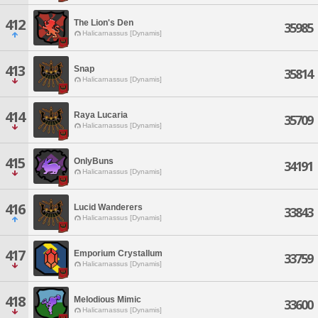
412
The Lion's Den
35985
Halicarnassus [Dynamis]
413
Snap
35814
Halicarnassus [Dynamis]
414
Raya Lucaria
35709
Halicarnassus [Dynamis]
415
OnlyBuns
34191
Halicarnassus [Dynamis]
416
Lucid Wanderers
33843
Halicarnassus [Dynamis]
417
Emporium Crystallum
33759
Halicarnassus [Dynamis]
418
Melodious Mimic
33600
Halicarnassus [Dynamis]