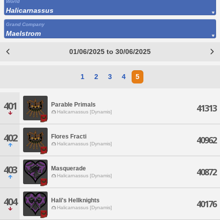
World
Halicarnassus
Grand Company
Maelstrom
01/06/2025 to 30/06/2025
1
2
3
4
5
401
Parable Primals
41313
Halicarnassus [Dynamis]
402
Flores Fracti
40962
Halicarnassus [Dynamis]
403
Masquerade
40872
Halicarnassus [Dynamis]
404
Hali's Hellknights
40176
Halicarnassus [Dynamis]