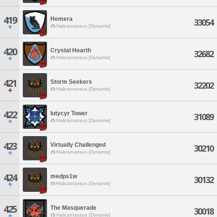
419
Hemera
33054
Halicarnassus [Dynamis]
420
Crystal Hearth
32682
Halicarnassus [Dynamis]
421
Storm Seekers
32202
Halicarnassus [Dynamis]
422
Iutycyr Tower
31089
Halicarnassus [Dynamis]
423
Virtually Challenged
30210
Halicarnassus [Dynamis]
424
medps1w
30132
Halicarnassus [Dynamis]
425
The Masquerade
30018
Halicarnassus [Dynamis]