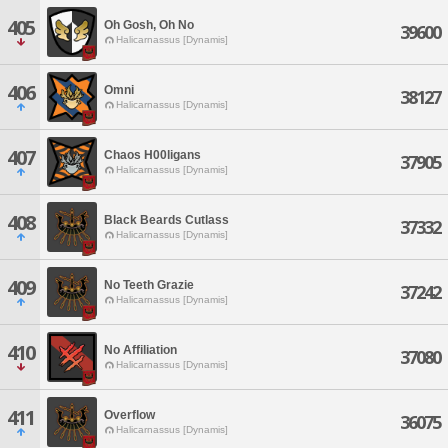
405
Oh Gosh, Oh No
39600
Halicarnassus [Dynamis]
406
Omni
38127
Halicarnassus [Dynamis]
407
Chaos H00ligans
37905
Halicarnassus [Dynamis]
408
Black Beards Cutlass
37332
Halicarnassus [Dynamis]
409
No Teeth Grazie
37242
Halicarnassus [Dynamis]
410
No Affiliation
37080
Halicarnassus [Dynamis]
411
Overflow
36075
Halicarnassus [Dynamis]