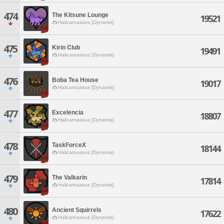
474
The Kitsune Lounge
19521
Halicarnassus [Dynamis]
475
Kirin Club
19491
Halicarnassus [Dynamis]
476
Boba Tea House
19017
Halicarnassus [Dynamis]
477
Excelencia
18807
Halicarnassus [Dynamis]
478
TaskForceX
18144
Halicarnassus [Dynamis]
479
The Valkarin
17814
Halicarnassus [Dynamis]
480
Ancient Squirrels
17622
Halicarnassus [Dynamis]