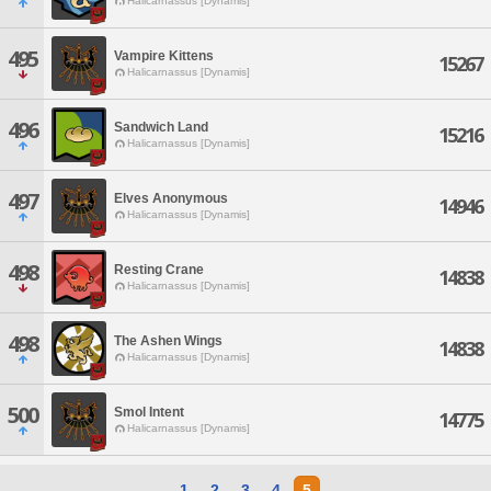
Halicarnassus [Dynamis]
495
Vampire Kittens
15267
Halicarnassus [Dynamis]
496
Sandwich Land
15216
Halicarnassus [Dynamis]
497
Elves Anonymous
14946
Halicarnassus [Dynamis]
498
Resting Crane
14838
Halicarnassus [Dynamis]
498
The Ashen Wings
14838
Halicarnassus [Dynamis]
500
Smol Intent
14775
Halicarnassus [Dynamis]
1
2
3
4
5