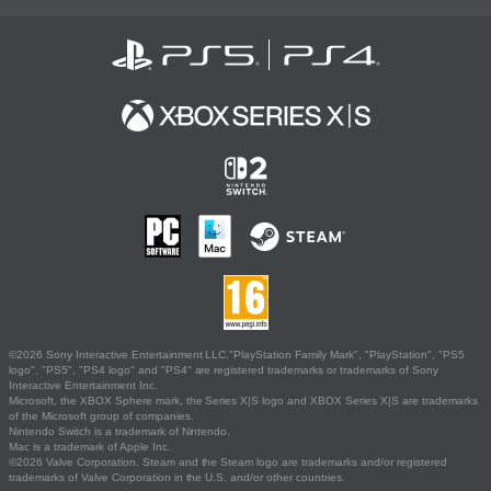
©2026 Sony Interactive Entertainment LLC."PlayStation Family Mark", "PlayStation", "PS5
logo", "PS5", "PS4 logo" and "PS4" are registered trademarks or trademarks of Sony
Interactive Entertainment Inc.
Microsoft, the XBOX Sphere mark, the Series X|S logo and XBOX Series X|S are trademarks
of the Microsoft group of companies.
Nintendo Switch is a trademark of Nintendo.
Mac is a trademark of Apple Inc.
©2026 Valve Corporation. Steam and the Steam logo are trademarks and/or registered
trademarks of Valve Corporation in the U.S. and/or other countries.