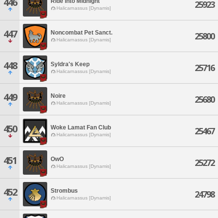
446
Ride into Midnight
25923
Halicarnassus [Dynamis]
447
Noncombat Pet Sanct.
25800
Halicarnassus [Dynamis]
448
Syldra's Keep
25716
Halicarnassus [Dynamis]
449
Noire
25680
Halicarnassus [Dynamis]
450
Woke Lamat Fan Club
25467
Halicarnassus [Dynamis]
451
OwO
25272
Halicarnassus [Dynamis]
452
Strombus
24798
Halicarnassus [Dynamis]