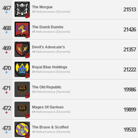
467
The Morgue
21513
Halicarnassus [Dynamis]
468
The Dumb Dumbs
21426
Halicarnassus [Dynamis]
469
Devil's Advocate's
21357
Halicarnassus [Dynamis]
470
Royal Blue Holdings
21222
Halicarnassus [Dynamis]
471
The Old Republic
19986
Halicarnassus [Dynamis]
472
Mages Of Garlean
19899
Halicarnassus [Dynamis]
473
The Brave & Scuffed
19533
Halicarnassus [Dynamis]