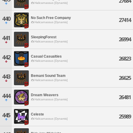
27684
Halicarnassus [Dynamis]
440
No Such Free Company
27414
Halicarnassus [Dynamis]
441
SleepingForest
26994
Halicarnassus [Dynamis]
442
Casual Casualties
26823
Halicarnassus [Dynamis]
443
Bemani Sound Team
26625
Halicarnassus [Dynamis]
444
Dream Weavers
26481
Halicarnassus [Dynamis]
445
Celeste
25989
Halicarnassus [Dynamis]