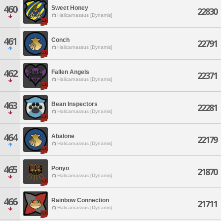
460
Sweet Honey
22830
Halicarnassus [Dynamis]
461
Conch
22791
Halicarnassus [Dynamis]
462
Fallen Angels
22371
Halicarnassus [Dynamis]
463
Bean Inspectors
22281
Halicarnassus [Dynamis]
464
Abalone
22179
Halicarnassus [Dynamis]
465
Ponyo
21870
Halicarnassus [Dynamis]
466
Rainbow Connection
21711
Halicarnassus [Dynamis]