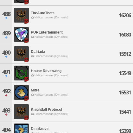
488
TheAutoThots
16206
Halicarnassus [Dynamis]
489
PUREntertainment
16080
Halicarnassus [Dynamis]
490
Dalriada
15912
Halicarnassus [Dynamis]
491
House Ravenwing
15549
Halicarnassus [Dynamis]
492
Mitre
15531
Halicarnassus [Dynamis]
493
Knightfall Protocol
15441
Halicarnassus [Dynamis]
494
Deadwave
15399