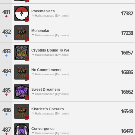
481
Pokemaniacs
17382
Halicarnassus [Dynamis]
482
Mononoke
17238
Halicarnassus [Dynamis]
483
Cryptids Bound To We
16857
Halicarnassus [Dynamis]
484
No Commitments
16686
Halicarnassus [Dynamis]
485
Sweet Dreamers
16662
Halicarnassus [Dynamis]
486
Kharlee's Corsairs
16548
Halicarnassus [Dynamis]
487
Convergence
16476
Halicarnassus [Dynamis]