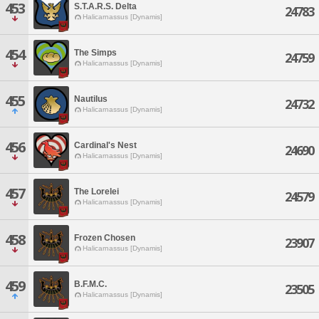
453
S.T.A.R.S. Delta
24783
Halicarnassus [Dynamis]
454
The Simps
24759
Halicarnassus [Dynamis]
455
Nautilus
24732
Halicarnassus [Dynamis]
456
Cardinal's Nest
24690
Halicarnassus [Dynamis]
457
The Lorelei
24579
Halicarnassus [Dynamis]
458
Frozen Chosen
23907
Halicarnassus [Dynamis]
459
B.F.M.C.
23505
Halicarnassus [Dynamis]