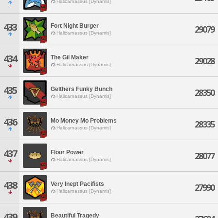
Halicarnassus [Dynamis]
433
Fort Night Burger
29079
Halicarnassus [Dynamis]
434
The Gil Maker
29028
Halicarnassus [Dynamis]
435
Gelthers Funky Bunch
28350
Halicarnassus [Dynamis]
436
Mo Money Mo Problems
28335
Halicarnassus [Dynamis]
437
Flour Power
28077
Halicarnassus [Dynamis]
438
Very Inept Pacifists
27990
Halicarnassus [Dynamis]
439
Beautiful Tragedy