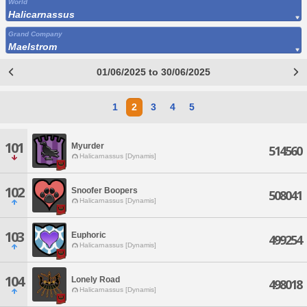
World
Halicarnassus
Grand Company
Maelstrom
01/06/2025 to 30/06/2025
1
2
3
4
5
101
Myurder
514560
Halicarnassus [Dynamis]
102
Snoofer Boopers
508041
Halicarnassus [Dynamis]
103
Euphoric
499254
Halicarnassus [Dynamis]
104
Lonely Road
498018
Halicarnassus [Dynamis]