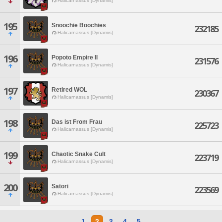
Halicarnassus [Dynamis]
195
Snoochie Boochies
232185
Halicarnassus [Dynamis]
196
Popoto Empire II
231576
Halicarnassus [Dynamis]
197
Retired WOL
230367
Halicarnassus [Dynamis]
198
Das ist From Frau
225723
Halicarnassus [Dynamis]
199
Chaotic Snake Cult
223719
Halicarnassus [Dynamis]
200
Satori
223569
Halicarnassus [Dynamis]
1
2
3
4
5