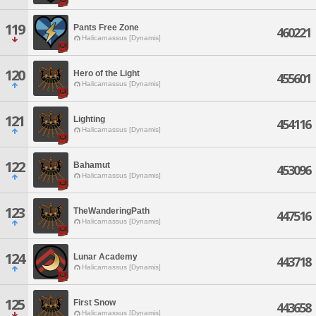
119
Pants Free Zone
460221
Halicarnassus [Dynamis]
120
Hero of the Light
455601
Halicarnassus [Dynamis]
121
Lighting
454116
Halicarnassus [Dynamis]
122
Bahamut
453096
Halicarnassus [Dynamis]
123
TheWanderingPath
447516
Halicarnassus [Dynamis]
124
Lunar Academy
443718
Halicarnassus [Dynamis]
125
First Snow
443658
Halicarnassus [Dynamis]