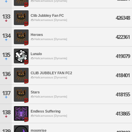
Halicarnassus [Dynamis]
133
Clib Jubbley Fan FC
426348
Halicarnassus [Dynamis]
134
Heroes
422361
Halicarnassus [Dynamis]
135
Lunalo
419079
Halicarnassus [Dynamis]
136
CLIB JUBBLEY FAN FC2
418401
Halicarnassus [Dynamis]
137
Stars
418155
Halicarnassus [Dynamis]
138
Endless Suffering
413865
Halicarnassus [Dynamis]
139
moonrise