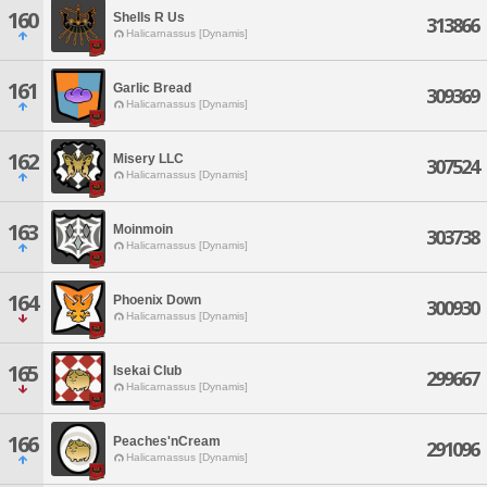
160
Shells R Us
313866
Halicarnassus [Dynamis]
161
Garlic Bread
309369
Halicarnassus [Dynamis]
162
Misery LLC
307524
Halicarnassus [Dynamis]
163
Moinmoin
303738
Halicarnassus [Dynamis]
164
Phoenix Down
300930
Halicarnassus [Dynamis]
165
Isekai Club
299667
Halicarnassus [Dynamis]
166
Peaches'nCream
291096
Halicarnassus [Dynamis]