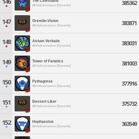
146
The Celestians
385362
Halicarnassus [Dynamis]
147
Gremlin-Vision
383871
Halicarnassus [Dynamis]
148
Atrium Veritatis
383031
Halicarnassus [Dynamis]
149
Tower of Fanatics
381003
Halicarnassus [Dynamis]
150
Pythagoras
377916
Halicarnassus [Dynamis]
151
Dessert Liker
375732
Halicarnassus [Dynamis]
152
Hephaestus
363549
Halicarnassus [Dynamis]