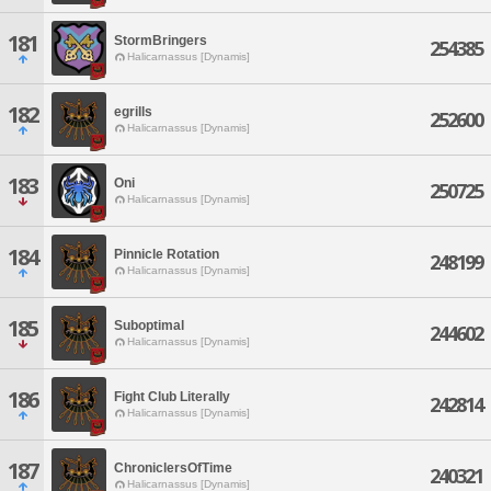
181
StormBringers
254385
Halicarnassus [Dynamis]
182
egrills
252600
Halicarnassus [Dynamis]
183
Oni
250725
Halicarnassus [Dynamis]
184
Pinnicle Rotation
248199
Halicarnassus [Dynamis]
185
Suboptimal
244602
Halicarnassus [Dynamis]
186
Fight Club Literally
242814
Halicarnassus [Dynamis]
187
ChroniclersOfTime
240321
Halicarnassus [Dynamis]