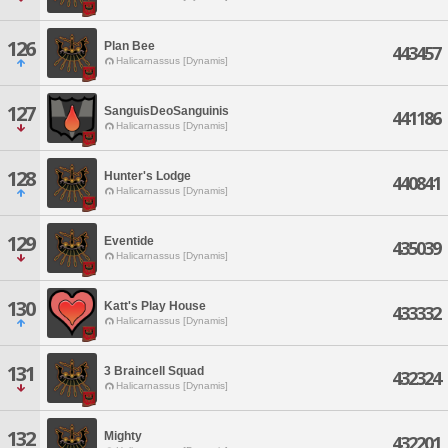
126
Plan Bee
443457
Halicarnassus [Dynamis]
127
SanguisDeoSanguinis
441186
Halicarnassus [Dynamis]
128
Hunter's Lodge
440841
Halicarnassus [Dynamis]
129
Eventide
435039
Halicarnassus [Dynamis]
130
Katt's Play House
433332
Halicarnassus [Dynamis]
131
3 Braincell Squad
432324
Halicarnassus [Dynamis]
132
Mighty
432201