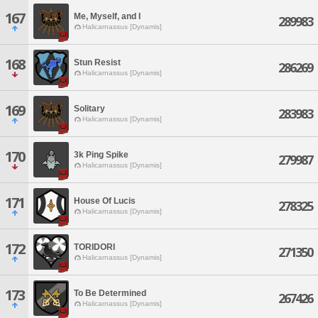
167
Me, Myself, and I
289983
Halicarnassus [Dynamis]
168
Stun Resist
286269
Halicarnassus [Dynamis]
169
Solitary
283983
Halicarnassus [Dynamis]
170
3k Ping Spike
279987
Halicarnassus [Dynamis]
171
House Of Lucis
278325
Halicarnassus [Dynamis]
172
TORIDORI
271350
Halicarnassus [Dynamis]
173
To Be Determined
267426
Halicarnassus [Dynamis]