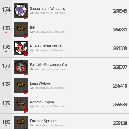
174
Sigourney's Weavers
266943
Halicarnassus [Dynamis]
175
iss
264381
Halicarnassus [Dynamis]
176
New Garlean Empire
261339
Halicarnassus [Dynamis]
177
Parable Mercenary Co
260397
Halicarnassus [Dynamis]
178
Luna Wolves
256410
Halicarnassus [Dynamis]
179
Popoto Empire
255534
Halicarnassus [Dynamis]
180
Forever Sprouts
255138
Halicarnassus [Dynamis]