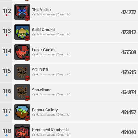
112
The Atelier
474237
Halicarnassus [Dynamis]
113
Solid Ground
472812
Halicarnassus [Dynamis]
114
Lunar Canids
467508
Halicarnassus [Dynamis]
115
SOLDIER
465615
Halicarnassus [Dynamis]
116
Snowflame
464874
Halicarnassus [Dynamis]
117
Peanut Gallery
461457
Halicarnassus [Dynamis]
118
Hemitheoi Katabasis
461040
Halicarnassus [Dynamis]