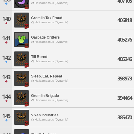
407103
Halicarnassus [Dynamis]
140
Gremlin Tax Fraud
406818
Halicarnassus [Dynamis]
141
Garbage Critters
405276
Halicarnassus [Dynamis]
142
Till Bored
405246
Halicarnassus [Dynamis]
143
Sleep, Eat, Repeat
398973
Halicarnassus [Dynamis]
144
Gremlin Brigade
394464
Halicarnassus [Dynamis]
145
Vixen Industries
385470
Halicarnassus [Dynamis]