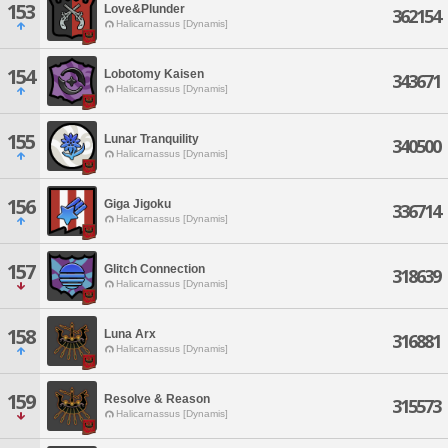
153
Love&Plunder
362154
Halicarnassus [Dynamis]
154
Lobotomy Kaisen
343671
Halicarnassus [Dynamis]
155
Lunar Tranquility
340500
Halicarnassus [Dynamis]
156
Giga Jigoku
336714
Halicarnassus [Dynamis]
157
Glitch Connection
318639
Halicarnassus [Dynamis]
158
Luna Arx
316881
Halicarnassus [Dynamis]
159
Resolve & Reason
315573
Halicarnassus [Dynamis]