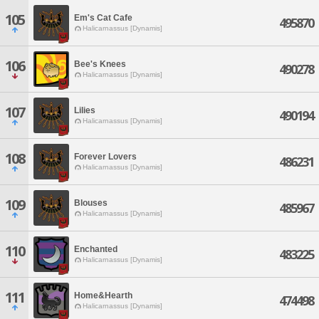
105
Em's Cat Cafe
495870
Halicarnassus [Dynamis]
106
Bee's Knees
490278
Halicarnassus [Dynamis]
107
Lilies
490194
Halicarnassus [Dynamis]
108
Forever Lovers
486231
Halicarnassus [Dynamis]
109
Blouses
485967
Halicarnassus [Dynamis]
110
Enchanted
483225
Halicarnassus [Dynamis]
111
Home&Hearth
474498
Halicarnassus [Dynamis]