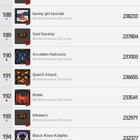
188
bunny girl fanclub
238233
Halicarnassus [Dynamis]
189
Soul Society
237804
Halicarnassus [Dynamis]
190
Arcadion Outcasts
237003
Halicarnassus [Dynamis]
191
Quack Attack
236655
Halicarnassus [Dynamis]
192
Noble
233541
Halicarnassus [Dynamis]
193
Infowars
232971
Halicarnassus [Dynamis]
194
Black Rose Knights
232377