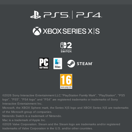
©2026 Sony Interactive Entertainment LLC."PlayStation Family Mark", "PlayStation", "PS5
logo", "PS5", "PS4 logo" and "PS4" are registered trademarks or trademarks of Sony
Interactive Entertainment Inc.
Microsoft, the XBOX Sphere mark, the Series X|S logo and XBOX Series X|S are trademarks
of the Microsoft group of companies.
Nintendo Switch is a trademark of Nintendo.
Mac is a trademark of Apple Inc.
©2026 Valve Corporation. Steam and the Steam logo are trademarks and/or registered
trademarks of Valve Corporation in the U.S. and/or other countries.