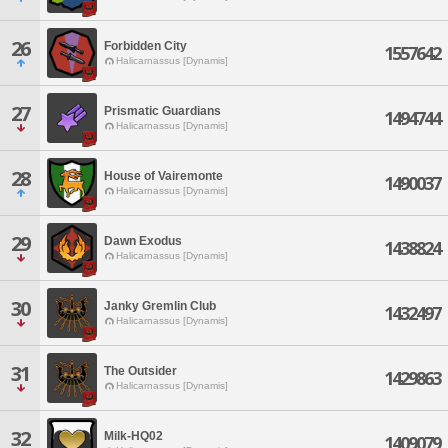
26
Forbidden City
1557642
Halicarnassus [Dynamis]
27
Prismatic Guardians
1494744
Halicarnassus [Dynamis]
28
House of Vairemonte
1490037
Halicarnassus [Dynamis]
29
Dawn Exodus
1438824
Halicarnassus [Dynamis]
30
Janky Gremlin Club
1432497
Halicarnassus [Dynamis]
31
The Outsider
1429863
Halicarnassus [Dynamis]
32
Milk-HQ02
1409079