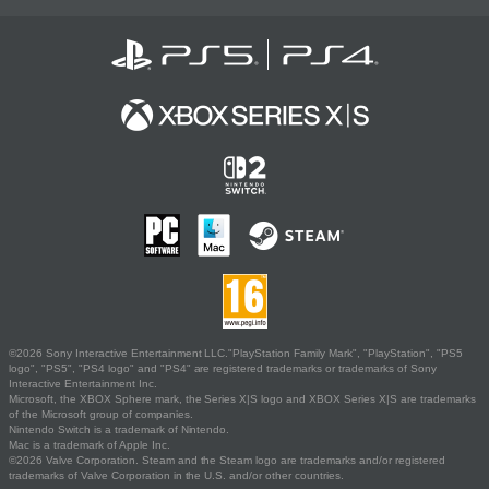
©2026 Sony Interactive Entertainment LLC."PlayStation Family Mark", "PlayStation", "PS5
logo", "PS5", "PS4 logo" and "PS4" are registered trademarks or trademarks of Sony
Interactive Entertainment Inc.
Microsoft, the XBOX Sphere mark, the Series X|S logo and XBOX Series X|S are trademarks
of the Microsoft group of companies.
Nintendo Switch is a trademark of Nintendo.
Mac is a trademark of Apple Inc.
©2026 Valve Corporation. Steam and the Steam logo are trademarks and/or registered
trademarks of Valve Corporation in the U.S. and/or other countries.