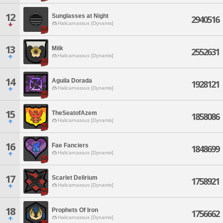
12
Sunglasses at Night
2940516
Halicarnassus [Dynamis]
13
Milk
2552631
Halicarnassus [Dynamis]
14
Aguila Dorada
1928121
Halicarnassus [Dynamis]
15
TheSeatofAzem
1858086
Halicarnassus [Dynamis]
16
Fae Fanciers
1848699
Halicarnassus [Dynamis]
17
Scarlet Delirium
1758921
Halicarnassus [Dynamis]
18
Prophets Of Iron
1756662
Halicarnassus [Dynamis]