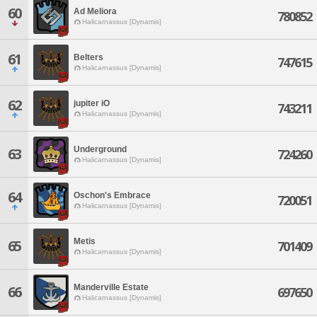
60
Ad Meliora
780852
Halicarnassus [Dynamis]
61
Belters
747615
Halicarnassus [Dynamis]
62
jupiter iO
743211
Halicarnassus [Dynamis]
Underground
63
724260
Halicarnassus [Dynamis]
64
Oschon's Embrace
720051
Halicarnassus [Dynamis]
Metis
65
701409
Halicarnassus [Dynamis]
Manderville Estate
66
697650
Halicarnassus [Dynamis]