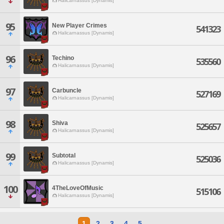
Halicarnassus [Dynamis]
95
New Player Crimes
541323
Halicarnassus [Dynamis]
96
Techino
535560
Halicarnassus [Dynamis]
97
Carbuncle
527169
Halicarnassus [Dynamis]
98
Shiva
525657
Halicarnassus [Dynamis]
99
Subtotal
525036
Halicarnassus [Dynamis]
100
4TheLoveOfMusic
515106
Halicarnassus [Dynamis]
1
2
3
4
5