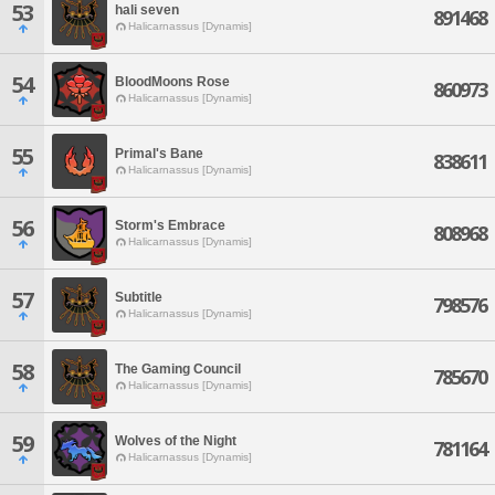
53
hali seven
891468
Halicarnassus [Dynamis]
54
BloodMoons Rose
860973
Halicarnassus [Dynamis]
55
Primal's Bane
838611
Halicarnassus [Dynamis]
56
Storm's Embrace
808968
Halicarnassus [Dynamis]
57
Subtitle
798576
Halicarnassus [Dynamis]
58
The Gaming Council
785670
Halicarnassus [Dynamis]
59
Wolves of the Night
781164
Halicarnassus [Dynamis]