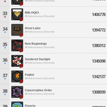
Halicarnassus [Dynamis]
33
Milk-HQ03
1406778
Halicarnassus [Dynamis]
34
Great Lalas
1394772
Halicarnassus [Dynamis]
35
New Beginnings
1380312
Halicarnassus [Dynamis]
36
Sundered Starlight
1345098
Halicarnassus [Dynamis]
37
Fuqitol
1342137
Halicarnassus [Dynamis]
38
Catastrophes Order
1308939
Halicarnassus [Dynamis]
39
Poverty