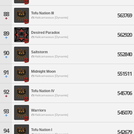
88
Tofu Nation III
563769
Halicarnassus [Dynamis]
89
Desired Paradox
562920
Halicarnassus [Dynamis]
90
Saltstorm
552840
Halicarnassus [Dynamis]
91
Midnight Moon
551511
Halicarnassus [Dynamis]
92
Tofu Nation IV
545706
Halicarnassus [Dynamis]
93
Warriors
545070
Halicarnassus [Dynamis]
94
Tofu Nation I
542679