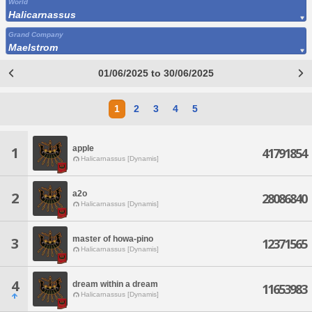
World
Halicarnassus
Grand Company
Maelstrom
01/06/2025 to 30/06/2025
1
2
3
4
5
apple
1
41791854
Halicarnassus [Dynamis]
a2o
2
28086840
Halicarnassus [Dynamis]
master of howa-pino
3
12371565
Halicarnassus [Dynamis]
4
dream within a dream
11653983
Halicarnassus [Dynamis]