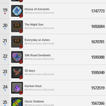
19
House of Ancients
1747773
Halicarnassus [Dynamis]
20
The Night Sun
1692684
Halicarnassus [Dynamis]
21
Everyday at Junes
1670781
Halicarnassus [Dynamis]
22
Silk Road Sentinels
1595088
Halicarnassus [Dynamis]
23
30 days
1595049
Halicarnassus [Dynamis]
24
Harlem Heat
1572519
Halicarnassus [Dynamis]
25
Oasis Outlaws
1567266
Halicarnassus [Dynamis]