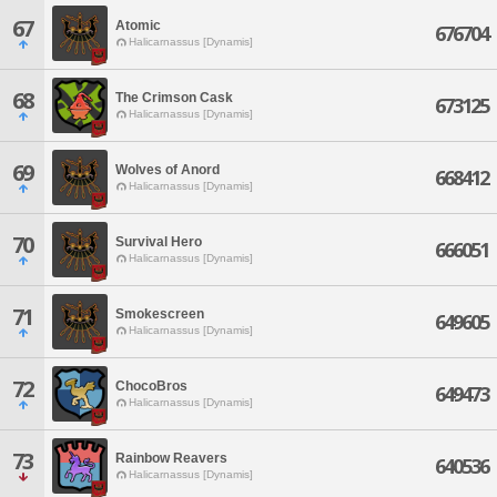
67
Atomic
676704
Halicarnassus [Dynamis]
68
The Crimson Cask
673125
Halicarnassus [Dynamis]
69
Wolves of Anord
668412
Halicarnassus [Dynamis]
70
Survival Hero
666051
Halicarnassus [Dynamis]
71
Smokescreen
649605
Halicarnassus [Dynamis]
72
ChocoBros
649473
Halicarnassus [Dynamis]
73
Rainbow Reavers
640536
Halicarnassus [Dynamis]