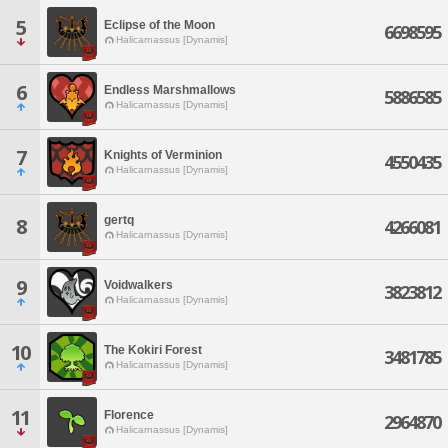
5
Eclipse of the Moon
6698595
Halicarnassus [Dynamis]
6
Endless Marshmallows
5886585
Halicarnassus [Dynamis]
7
Knights of Verminion
4550435
Halicarnassus [Dynamis]
gertq
8
4266081
Halicarnassus [Dynamis]
9
Voidwalkers
3823812
Halicarnassus [Dynamis]
10
The Kokiri Forest
3481785
Halicarnassus [Dynamis]
11
Florence
2964870
Halicarnassus [Dynamis]