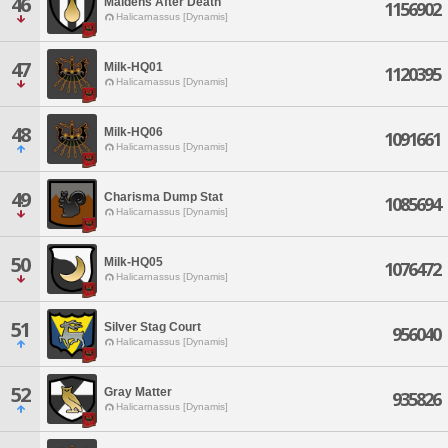
46
Maidens After Death
1156902
Halicarnassus [Dynamis]
47
Milk-HQ01
1120395
Halicarnassus [Dynamis]
48
Milk-HQ06
1091661
Halicarnassus [Dynamis]
49
Charisma Dump Stat
1085694
Halicarnassus [Dynamis]
50
Milk-HQ05
1076472
Halicarnassus [Dynamis]
51
Silver Stag Court
956040
Halicarnassus [Dynamis]
52
Gray Matter
935826
Halicarnassus [Dynamis]