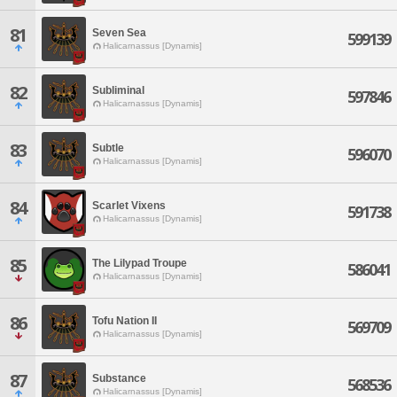
81
Seven Sea
599139
Halicarnassus [Dynamis]
82
Subliminal
597846
Halicarnassus [Dynamis]
83
Subtle
596070
Halicarnassus [Dynamis]
84
Scarlet Vixens
591738
Halicarnassus [Dynamis]
85
The Lilypad Troupe
586041
Halicarnassus [Dynamis]
86
Tofu Nation II
569709
Halicarnassus [Dynamis]
87
Substance
568536
Halicarnassus [Dynamis]