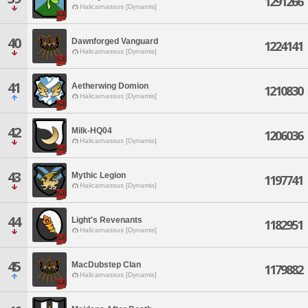
1291266
Halicarnassus [Dynamis]
40
Dawnforged Vanguard
1224141
Halicarnassus [Dynamis]
41
Aetherwing Domion
1210830
Halicarnassus [Dynamis]
42
Milk-HQ04
1206036
Halicarnassus [Dynamis]
43
Mythic Legion
1197741
Halicarnassus [Dynamis]
44
Light's Revenants
1182951
Halicarnassus [Dynamis]
45
MacDubstep Clan
1179882
Halicarnassus [Dynamis]