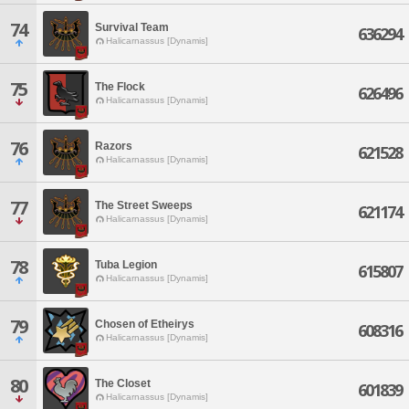
74
Survival Team
636294
Halicarnassus [Dynamis]
75
The Flock
626496
Halicarnassus [Dynamis]
76
Razors
621528
Halicarnassus [Dynamis]
77
The Street Sweeps
621174
Halicarnassus [Dynamis]
78
Tuba Legion
615807
Halicarnassus [Dynamis]
79
Chosen of Etheirys
608316
Halicarnassus [Dynamis]
80
The Closet
601839
Halicarnassus [Dynamis]