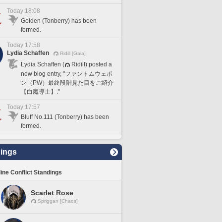
Today 18:08
Golden (Tonberry) has been
formed.
Today 17:58
Lydia Schaffen
Ridill [Gaia]
Lydia Schaffen (
Ridill) posted a
new blog entry, "ファントムウェポ
ン（PW）最終段階見た目をご紹介
【白魔導士】."
Today 17:57
Bluff No.111 (Tonberry) has been
formed.
ings
line Conflict Standings
Scarlet Rose
Spriggan [Chaos]