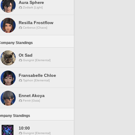
Aura Sphere
Zodiark [Light]
Resilla Frostflow
Cerberus [Chaos]
Company Standings
Ot Sad
Gungnir [Elemental]
Fransabelle Chloe
Typhon [Elemental]
Ennet Akoya
Fenrir [Gaia]
ompany Standings
10:00
Gungnir [Elemental]