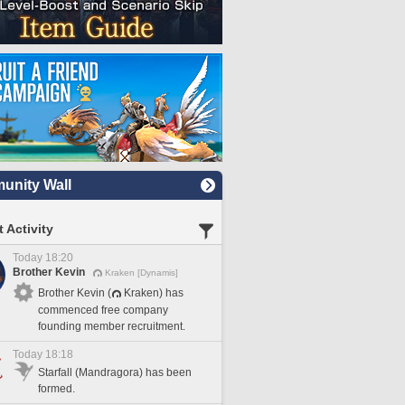
nity Wall
 Activity
Today 18:20
Brother Kevin
Kraken [Dynamis]
Brother Kevin (
Kraken) has
commenced free company
founding member recruitment.
Today 18:18
Starfall (Mandragora) has been
formed.