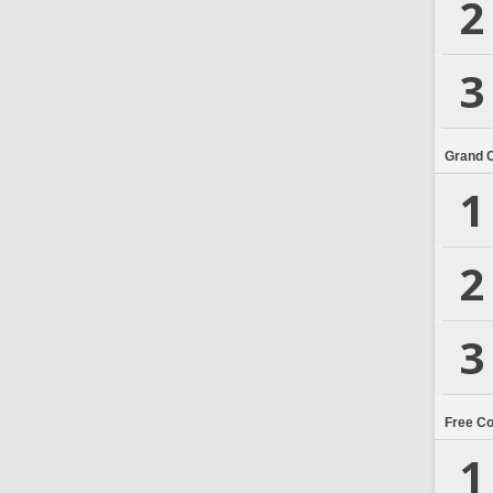
2
3
Grand 
1
2
3
Free C
1