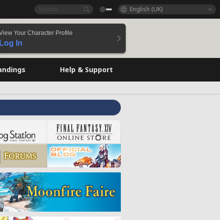
English (UK)
View Your Character Profile
Log In
andings
Help & Support