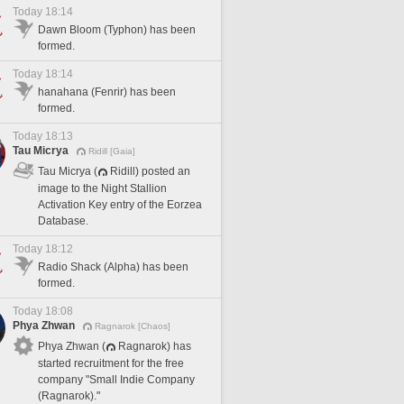
Today 18:14
Dawn Bloom (Typhon) has been
formed.
Today 18:14
hanahana (Fenrir) has been
formed.
Today 18:13
Tau Micrya
Ridill [Gaia]
Tau Micrya (
Ridill) posted an
image to the Night Stallion
Activation Key entry of the Eorzea
Database.
Today 18:12
Radio Shack (Alpha) has been
formed.
Today 18:08
Phya Zhwan
Ragnarok [Chaos]
Phya Zhwan (
Ragnarok) has
started recruitment for the free
company "Small Indie Company
(Ragnarok)."