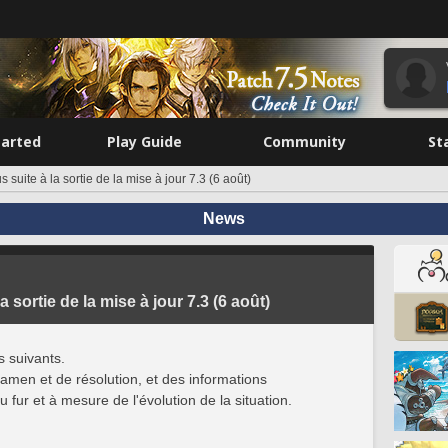
tarted
Play Guide
Community
St
suite à la sortie de la mise à jour 7.3 (6 août)
News
sortie de la mise à jour 7.3 (6 août)
s suivants.
men et de résolution, et des informations
 fur et à mesure de l'évolution de la situation.