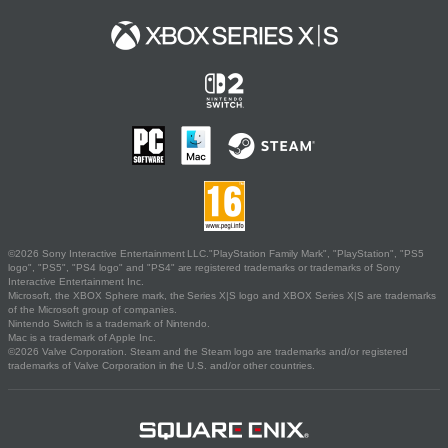
©2026 Sony Interactive Entertainment LLC."PlayStation Family Mark", "PlayStation", "PS5
logo", "PS5", "PS4 logo" and "PS4" are registered trademarks or trademarks of Sony
Interactive Entertainment Inc.
Microsoft, the XBOX Sphere mark, the Series X|S logo and XBOX Series X|S are trademarks
of the Microsoft group of companies.
Nintendo Switch is a trademark of Nintendo.
Mac is a trademark of Apple Inc.
©2026 Valve Corporation. Steam and the Steam logo are trademarks and/or registered
trademarks of Valve Corporation in the U.S. and/or other countries.