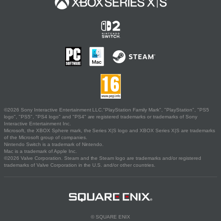
©2026 Sony Interactive Entertainment LLC."PlayStation Family Mark", "PlayStation", "PS5
logo", "PS5", "PS4 logo" and "PS4" are registered trademarks or trademarks of Sony
Interactive Entertainment Inc.
Microsoft, the XBOX Sphere mark, the Series X|S logo and XBOX Series X|S are trademarks
of the Microsoft group of companies.
Nintendo Switch is a trademark of Nintendo.
Mac is a trademark of Apple Inc.
©2026 Valve Corporation. Steam and the Steam logo are trademarks and/or registered
trademarks of Valve Corporation in the U.S. and/or other countries.
© SQUARE ENIX