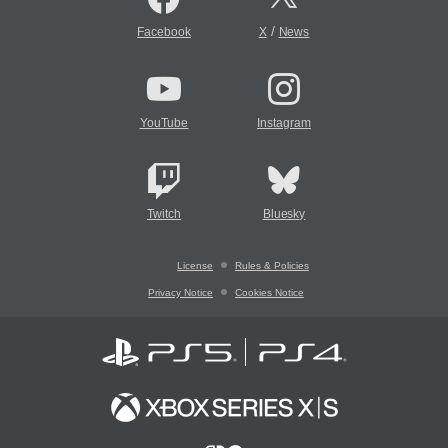
/
Facebook
X
News
YouTube
Instagram
Twitch
Bluesky
License
Rules & Policies
Privacy Notice
Cookies Notice