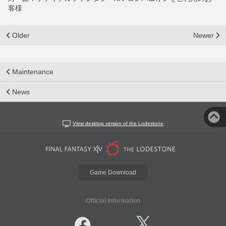
客様
Older
Newer
Maintenance
News
View desktop version of the Lodestone
Game Download
Official Information