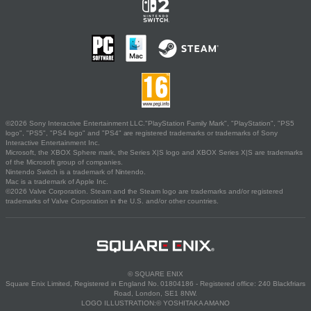
©2026 Sony Interactive Entertainment LLC."PlayStation Family Mark", "PlayStation", "PS5
logo", "PS5", "PS4 logo" and "PS4" are registered trademarks or trademarks of Sony
Interactive Entertainment Inc.
Microsoft, the XBOX Sphere mark, the Series X|S logo and XBOX Series X|S are trademarks
of the Microsoft group of companies.
Nintendo Switch is a trademark of Nintendo.
Mac is a trademark of Apple Inc.
©2026 Valve Corporation. Steam and the Steam logo are trademarks and/or registered
trademarks of Valve Corporation in the U.S. and/or other countries.
© SQUARE ENIX
Square Enix Limited, Registered in England No. 01804186 - Registered office: 240 Blackfriars
Road, London, SE1 8NW.
LOGO ILLUSTRATION:© YOSHITAKA AMANO