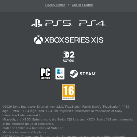
Privacy Notice
Cookies Notice
©2026 Sony Interactive Entertainment LLC."PlayStation Family Mark", "PlayStation", "PS5
logo", "PS5", "PS4 logo" and "PS4" are registered trademarks or trademarks of Sony
Interactive Entertainment Inc.
Microsoft, the XBOX Sphere mark, the Series X|S logo and XBOX Series X|S are trademarks
of the Microsoft group of companies.
Nintendo Switch is a trademark of Nintendo.
Mac is a trademark of Apple Inc.
©2026 Valve Corporation. Steam and the Steam logo are trademarks and/or registered