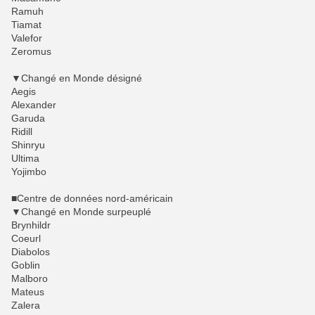
Ramuh
Tiamat
Valefor
Zeromus
▼Changé en Monde désigné
Aegis
Alexander
Garuda
Ridill
Shinryu
Ultima
Yojimbo
■Centre de données nord-américain
▼Changé en Monde surpeuplé
Brynhildr
Coeurl
Diabolos
Goblin
Malboro
Mateus
Zalera