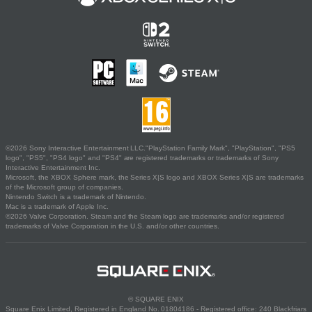
©2026 Sony Interactive Entertainment LLC."PlayStation Family Mark", "PlayStation", "PS5
logo", "PS5", "PS4 logo" and "PS4" are registered trademarks or trademarks of Sony
Interactive Entertainment Inc.
Microsoft, the XBOX Sphere mark, the Series X|S logo and XBOX Series X|S are trademarks
of the Microsoft group of companies.
Nintendo Switch is a trademark of Nintendo.
Mac is a trademark of Apple Inc.
©2026 Valve Corporation. Steam and the Steam logo are trademarks and/or registered
trademarks of Valve Corporation in the U.S. and/or other countries.
© SQUARE ENIX
Square Enix Limited, Registered in England No. 01804186 - Registered office: 240 Blackfriars