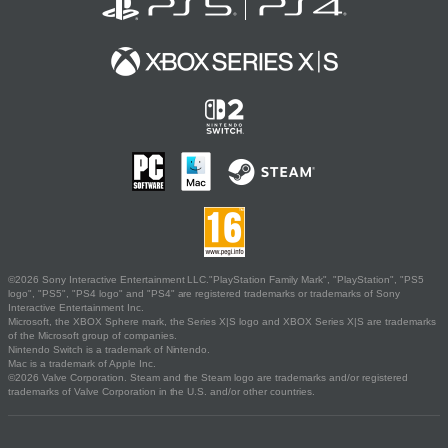
©2026 Sony Interactive Entertainment LLC."PlayStation Family Mark", "PlayStation", "PS5
logo", "PS5", "PS4 logo" and "PS4" are registered trademarks or trademarks of Sony
Interactive Entertainment Inc.
Microsoft, the XBOX Sphere mark, the Series X|S logo and XBOX Series X|S are trademarks
of the Microsoft group of companies.
Nintendo Switch is a trademark of Nintendo.
Mac is a trademark of Apple Inc.
©2026 Valve Corporation. Steam and the Steam logo are trademarks and/or registered
trademarks of Valve Corporation in the U.S. and/or other countries.