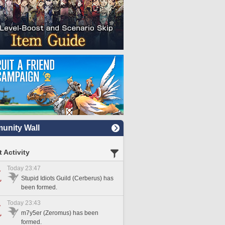
nity Wall
 Activity
Today 23:47
Stupid Idiots Guild (Cerberus) has
been formed.
Today 23:43
m7y5er (Zeromus) has been
formed.