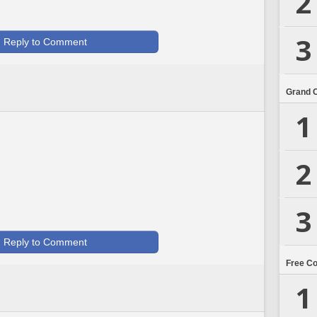
2
3
Reply to Comment
Grand 
1
2
3
Reply to Comment
Free C
1