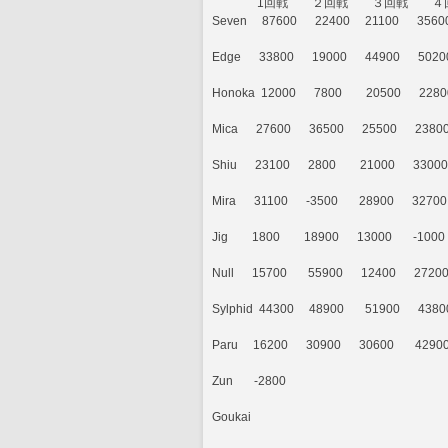
               1回戦　　２回戦　　３
Seven     87600      22400     21100      3560
Edge      33800      19000      44900      502
Honoka  12000      7800        20500      2280
Mica      27600      36500      25500      23800
Shiu      23100      2800        21000      3300
Mira      31100      -3500       28900      3270
Jig        1800        18900      13000       -100
Null      15700       55900      12400      272
Sylphid  44300     48900       51900      438
Paru     16200      30900      30600       429
Zun       -2800
Goukai