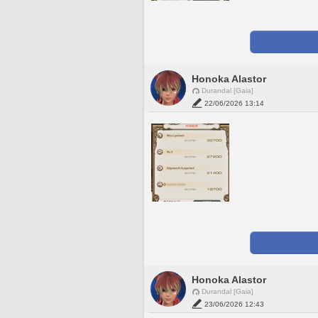
Honoka Alastor
Durandal [Gaia]
22/06/2026 13:14
Honoka Alastor
Durandal [Gaia]
23/06/2026 12:43