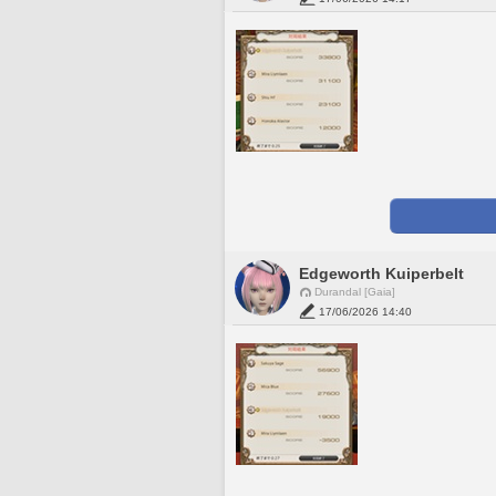
Edgeworth Kuiperbelt
Durandal [Gaia]
17/06/2026 14:40