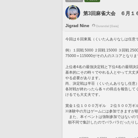
第3回麻雀大会 ６月１
Jigrad Nine
Durandal [Gaia]
今回は６回東風（くいたんありなしは任意
例）１回戦 5000 ２回戦 15000 ３回戦 2500
75000＝115000がその人のスコアとなり
上位者4名の最強決定戦と下位4名の最弱決
基本的にその時々でやれる人とやって大丈
やる必要があります。
尚、決定戦は半荘（くいたんありなし任意
各対戦が終わったら各々の得点を報告して
けるでも大丈夫です。
賞金１位１０００万ギル　２位５００万ギ
※体験中の方はゲームには参加できますが
　また、本イベントは強制参加ではないの
   順不同で集計したのでバラバラだったり