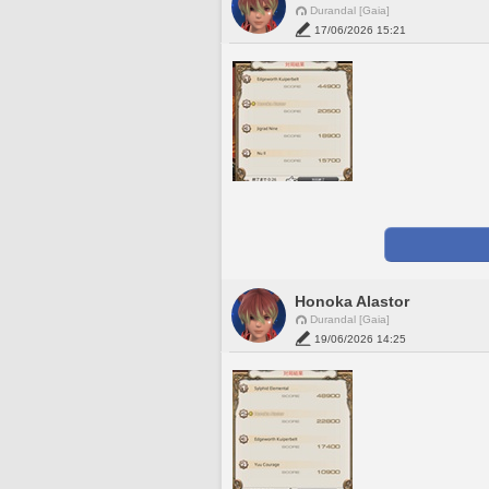
Durandal [Gaia]
17/06/2026 15:21
Honoka Alastor
Durandal [Gaia]
19/06/2026 14:25