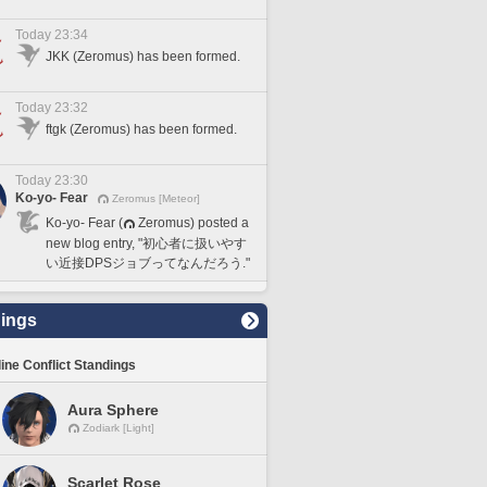
Today 23:34
JKK (Zeromus) has been formed.
Today 23:32
ftgk (Zeromus) has been formed.
Today 23:30
Ko-yo- Fear
Zeromus [Meteor]
Ko-yo- Fear (
Zeromus) posted a
new blog entry, "初心者に扱いやす
い近接DPSジョブってなんだろう."
ings
line Conflict Standings
Aura Sphere
Zodiark [Light]
Scarlet Rose