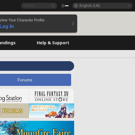
English (UK)
View Your Character Profile
Log In
andings
Help & Support
Forums