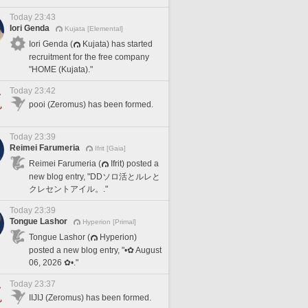
Today 23:43
Iori Genda
Kujata [Elemental]
Iori Genda (
Kujata) has started
recruitment for the free company
"HOME (Kujata)."
Today 23:42
pooi (Zeromus) has been formed.
Today 23:39
Reimei Farumeria
Ifrit [Gaia]
Reimei Farumeria (
Ifrit) posted a
new blog entry, "DDソロ活とルレと
クレセントアイル。."
Today 23:39
Tongue Lashor
Hyperion [Primal]
Tongue Lashor (
Hyperion)
posted a new blog entry, "•✿ August
06, 2026 ✿•."
Today 23:37
IIJIJ (Zeromus) has been formed.