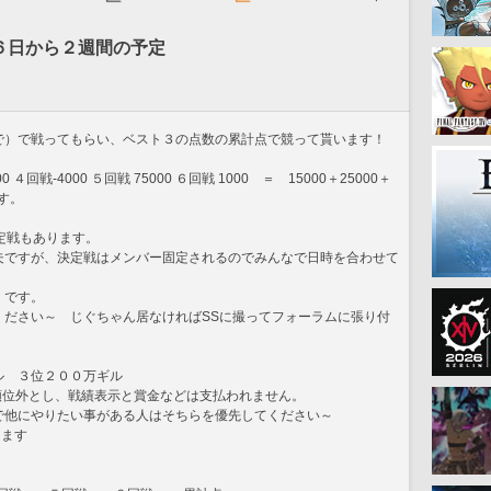
６日から２週間の予定
で）で戦ってもらい、ベスト３の点数の累計点で競って貰います！
0 ４回戦-4000 ５回戦 75000 ６回戦 1000　＝　15000＋25000＋
ます。
定戦もあります。
夫ですが、決定戦はメンバー固定されるのでみんなで日時を合わせて
）です。
ください～　じぐちゃん居なければSSに撮ってフォーラムに張り付
ル　３位２００万ギル
順位外とし、戦績表示と賞金などは支払われません。
で他にやりたい事がある人はそちらを優先してください～
します