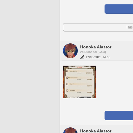
This
Honoka Alastor
Durandal [Gaia]
17/06/2026 14:56
Honoka Alastor