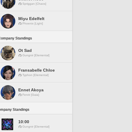
Spriggan [Chaos]
Miyu Edelfelt
Phoenix [Light]
Company Standings
Ot Sad
Gungnir [Elemental]
Fransabelle Chloe
Typhon [Elemental]
Ennet Akoya
Fenrir [Gaia]
ompany Standings
10:00
Gungnir [Elemental]