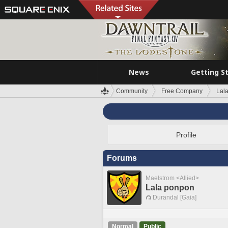
News
Getting S
Community
Free Company
Lal
Profile
Forums
Maelstrom <Allied>
Lala ponpon
Durandal [Gaia]
Normal
Public