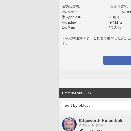
最強決定戦                                   最弱決定戦
2位Seven　　　　　　　　　　　　1位Hon
🌟Sylphid🌟                               ☠️Jig☠️
4位Edge                                      3位Mira
3位Paru                                      2位Shiu
※決定戦注意事項　これまで獲得した累計
す。
Comments (17)
Edgeworth Kuiperbelt
Durandal [Gaia]
17/06/2026 14:17