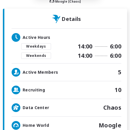
Moogle [Chaos]
Details
Active Hours
14:00
6:00
Weekdays
14:00
6:00
Weekends
5
Active Members
10
Recruiting
Chaos
Data Center
Moogle
Home World