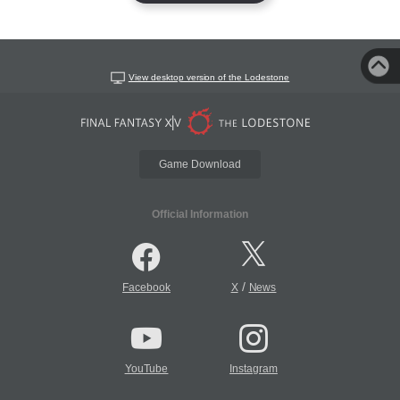
View desktop version of the Lodestone
Game Download
Official Information
/
Facebook
X
News
YouTube
Instagram