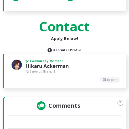
Contact
Apply Below!
Recruiter Profile
Community Member
Hikaru Ackerman
Zeromus [Meteor]
Report
?
Comments