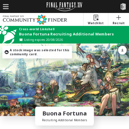
Watchlist
Recruit
Cross-world Linkshell
Buona Fortuna Recruiting Additional Members
Listing expires 20/08/2026
A stock image was selected for this
community card.
Buona Fortuna
Recruiting Additional Members