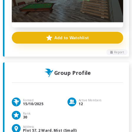
Add to Watchlist
Report
Group Profile
Formed
Active Members
15/10/2025
12
Rank
30
Address
Plot 57, 2 Ward, Mist (Small)