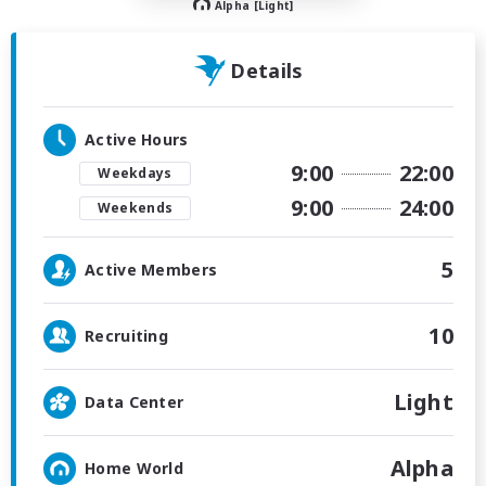
Alpha [Light]
Details
Active Hours
9:00
22:00
Weekdays
9:00
24:00
Weekends
5
Active Members
10
Recruiting
Light
Data Center
Alpha
Home World