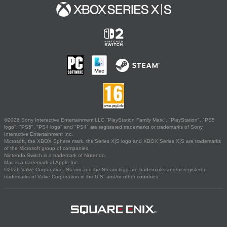
©2026 Sony Interactive Entertainment LLC."PlayStation Family Mark", "PlayStation", "PS5
logo", "PS5", "PS4 logo" and "PS4" are registered trademarks or trademarks of Sony
Interactive Entertainment Inc.
Microsoft, the XBOX Sphere mark, the Series X|S logo and XBOX Series X|S are trademarks
of the Microsoft group of companies.
Nintendo Switch is a trademark of Nintendo.
Mac is a trademark of Apple Inc.
©2026 Valve Corporation. Steam and the Steam logo are trademarks and/or registered
trademarks of Valve Corporation in the U.S. and/or other countries.