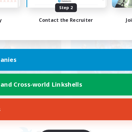
Step 2
y
Contact the Recruiter
Jo
anies
 and Cross-world Linkshells
s