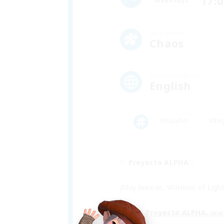
17:
Weekdays
Data Center
Chaos
Primary language
English
#Español
#Beg
✨ 
Proyecto ALPHA
 ✨
¡Muy buenas, Warriors of Light
Somos 
Proyecto ALPHA
, una