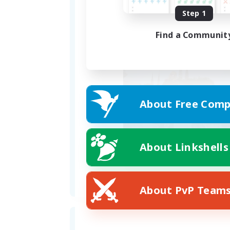
Step 1
¡Nos vemos en Eorzea! ?
Find a Communit
About Free Comp
About Linkshells
About PvP Team