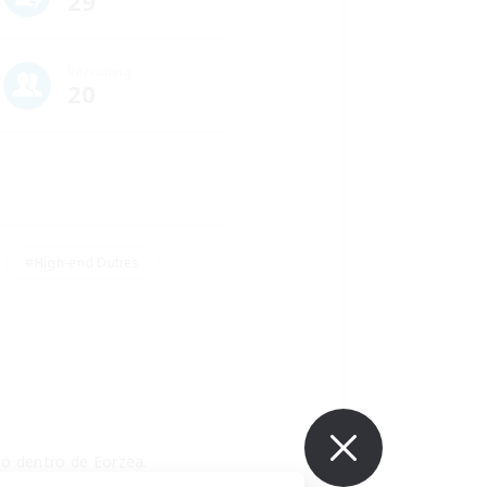
29
Recruiting
20
#High-end Duties
o dentro de Eorzea. 