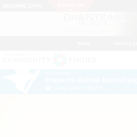
News
Getting S
Free Company
Proyecto ALPHA Recruitin
Listing expires 03/09/2026