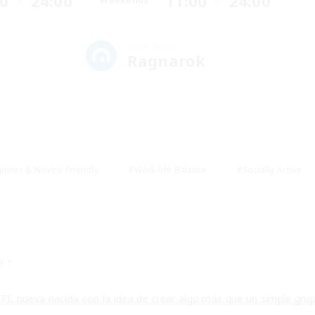
00
24:00
11:00
24:00
Weekends
Home World
Ragnarok
inner & Novice Friendly
#Work-life Balance
#Socially Active
! ?
 FC nueva nacida con la idea de crear algo más que un simple grup