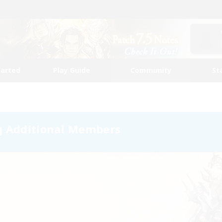
tarted
Play Guide
Community
St
g Additional Members