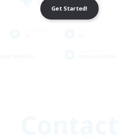
Group Profile
Get Started!
Active Members
Rank
29
30
Estate Profile
rogane (Medium)
Proyecto ALPHA
Contact