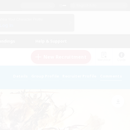
English (UK)
View Your Character Profile
Log In
andings
Help & Support
New Recruitment
Watchlist
Guide
Details
Group Profile
Recruiter Profile
Comments