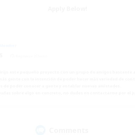
Apply Below!
 Member
ss
Ragnarok [Chaos]
 dirijo este pequeño proyecto con un grupo de amigos bastante a
más gente con la intención de poder hacer más variedad de cont
s de poder conocer a gente y entablar nuevas amistades.
dudas sobre algo en concreto, no dudes en contactarme por el ju
Comments