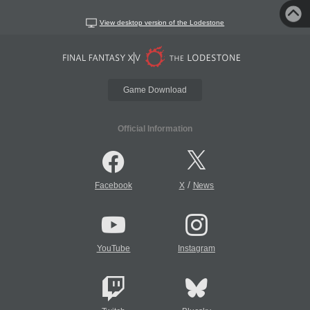
View desktop version of the Lodestone
Game Download
Official Information
/
Facebook
X
News
YouTube
Instagram