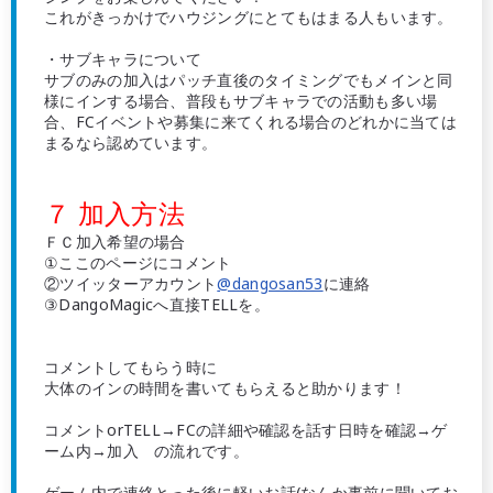
これがきっかけでハウジングにとてもはまる人もいます。
・サブキャラについて
サブのみの加入はパッチ直後のタイミングでもメインと同
様にインする場合、普段もサブキャラでの活動も多い場
合、FCイベントや募集に来てくれる場合のどれかに当ては
まるなら認めています。
７ 加入方法
ＦＣ加入希望の場合
①ここのページにコメント
②ツイッターアカウント
@dangosan53
に連絡
③DangoMagicへ直接TELLを。
コメントしてもらう時に
大体のインの時間を書いてもらえると助かります！
コメントorTELL→FCの詳細や確認を話す日時を確認→ゲ
ーム内→加入 の流れです。
ゲーム内で連絡とった後に軽いお話(なんか事前に聞いてお