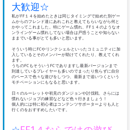
大歓迎☆
私がFF１４を始めたときは同じタイミングで始めた別ゲー
ムからのフレンド達にあれこれと教えてもらいながら何と
かやってこれました。特にゲーム慣れ、FF１４のようなオ
ンラインゲーム慣れしてない場合は戸惑うことや知らない
ままでいる事がとても多いと思います。
そういう時にFCやリンクシェルといったコミュニティに加
入しているとそのメンバーが助けてくれたり、教えてくれ
ます。
うちのFCもそういうFCでありますし最新バージョンまで
到達しているプレイヤーも多いのでまったり焦らずに自分
のペースで色々な遊びをしつつ、最新まで追いつくという
モチベーションにもなると思います。
日々のルーレットや初見のダンジョンや討伐戦、さらには
慣れないジョブの練習などなど色々行きましょう！
個人的には特に初心者はコンテンツサポーターよりも人と
行くのをおすすめしたいです。
☆
FF1４ならではの遊び