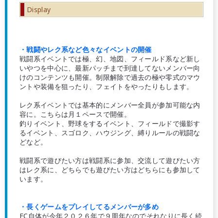
Display
・戦闘やレク系など色々なイベントの開催
戦闘系イベントでは極、幻、地図、フィールド系など新し
いやつを中心に、最新パッチまで到達してないメンバー向
けのコンテンツも開催。制限解除で過去の極や零式のマウ
ントや装備を狙ったり、フェイトをやったりもします。
レク系イベントでは基本的にメンバー全員が参加可能な内
容に。こちらは月１ペースで開催。
釣りイベント、野球をするイベント、フィールドで撮影す
るイベント、スゴロク、ハウジング、縛りルールの戦闘な
どなど。
戦闘系で遊びたい方は戦闘系に参加、交流して遊びたい方
はレク系に、どちらでも遊びたい方はどちらにも参加して
います。
・長くゲームをプレイしてるメンバーが多め
FC自体が今年２０２６年で９周年なのでそれなりに長く続