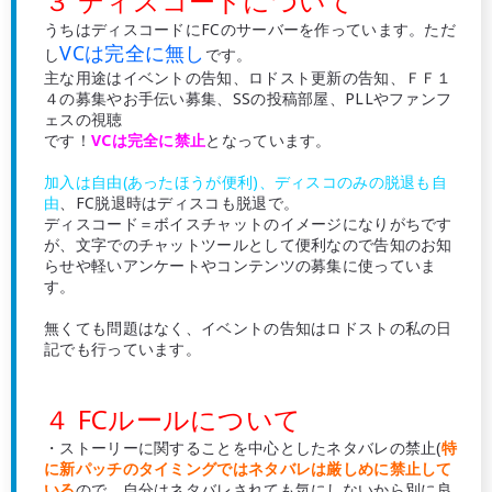
３ ディスコードについて
うちはディスコードにFCのサーバーを作っています。ただ
VCは完全に無し
し
です。
主な用途はイベントの告知、ロドスト更新の告知、ＦＦ１
４の募集やお手伝い募集、SSの投稿部屋、PLLやファンフ
ェスの視聴
です！
VCは完全に禁止
となっています。
加入は自由(あったほうが便利)、ディスコのみの脱退も自
由
、FC脱退時はディスコも脱退で。
ディスコード＝ボイスチャットのイメージになりがちです
が、文字でのチャットツールとして便利なので告知のお知
らせや軽いアンケートやコンテンツの募集に使っていま
す。
無くても問題はなく、イベントの告知はロドストの私の日
記でも行っています。
４ FCルールについて
・ストーリーに関することを中心としたネタバレの禁止(
特
に新パッチのタイミングではネタバレは厳しめに禁止して
いる
ので、自分はネタバレされても気にしないから別に良