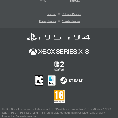
Twitch
Bluesky
License
Rules & Policies
Privacy Notice
Cookies Notice
©2026 Sony Interactive Entertainment LLC."PlayStation Family Mark", "PlayStation", "PS5
logo", "PS5", "PS4 logo" and "PS4" are registered trademarks or trademarks of Sony
Interactive Entertainment Inc.