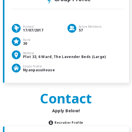
Formed
Active Members
17/07/2017
57
Rank
30
Address
Plot 33, 6 Ward, The Lavender Beds (Large)
Estate Profile
NyanpasuHouse
Contact
Apply Below!
Recruiter Profile