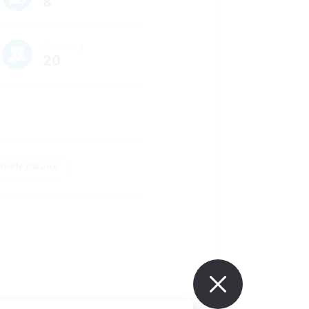
8
Recruiting
20
k-life Balance