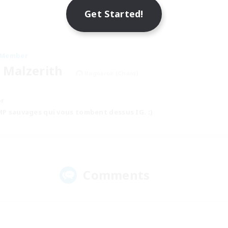
Get Started!
 Member
 Malzerith
Ragnarok [Chaos]
or
MP sauvages qui vous tombent dessus IG. :)
Comments