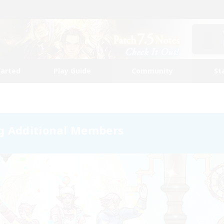
tarted
Play Guide
Community
St
g Additional Members