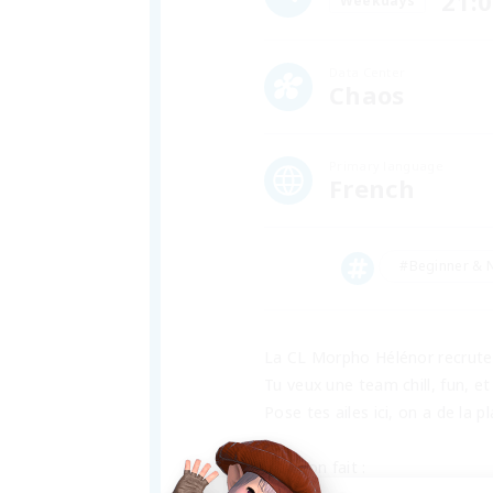
21:
Weekdays
Data Center
Chaos
Primary language
French
#Beginner & N
La CL Morpho Hélénor recrute 
Tu veux une team chill, fun, et
Pose tes ailes ici, on a de la 
Ce qu’on fait :  