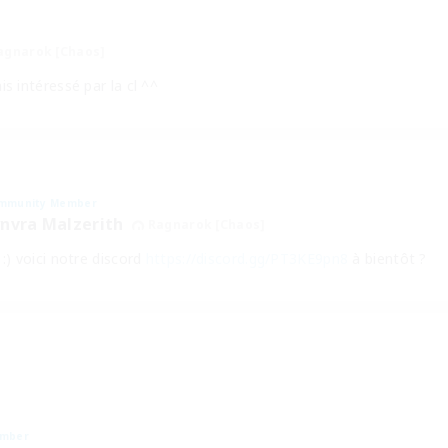
agnarok [Chaos]
is intéressé par la cl ^^
mmunity Member
nvra Malzerith
Ragnarok [Chaos]
 :) voici notre discord
https://discord.gg/PT3KE9pn8
à bientôt ?
ember