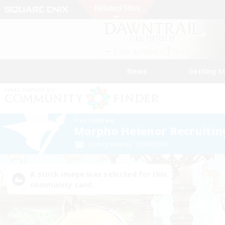
News
Getting S
Free Company
Morpho Helenor Recruitin
Listing expires 27/08/2026
A stock image was selected for this
community card.