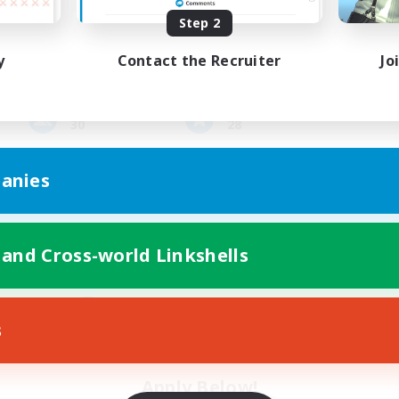
Group Profile
Step 2
y
Contact the Recruiter
Jo
Active Members
Rank
30
28
anies
 and Cross-world Linkshells
Contact
s
Apply Below!