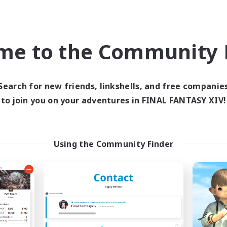
sion  
meur du jour  
, rêveurs : tout le monde est bienvenu
me to the Community F
nsemble  
rs qui veulent évoluer dans la CL, s’investir un minimum, et avanc
Search for new friends, linkshells, and free companie
, défis, cartes aux trésors, farm, glamour runs…) seront organisé
to join you on your adventures in FINAL FANTASY XIV!
s’organiser, ou envoyer des memes de Lalafell en panique.
Using the Community Finder