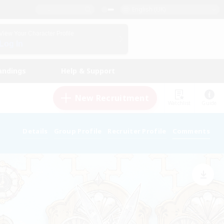
English (UK)
View Your Character Profile
Log In
andings
Help & Support
New Recruitment
Watchlist
Guide
Details
Group Profile
Recruiter Profile
Comments