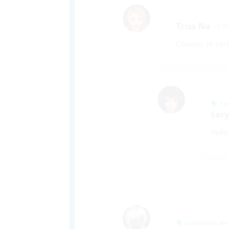
Triss Na
R
Coucou, je sera
Co
Sary
Hello
Community M