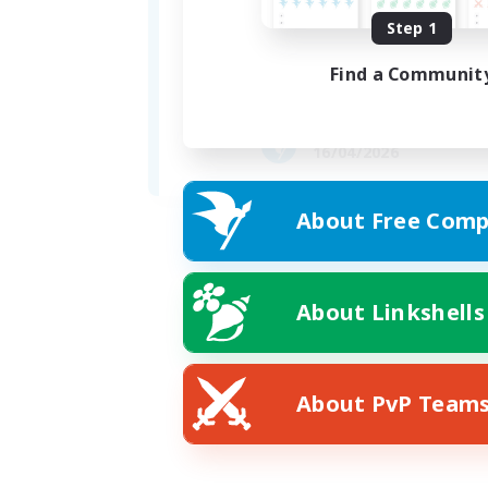
Step 1
Find a Communit
Formed
16/04/2026
About Free Comp
About Linkshells
About PvP Team