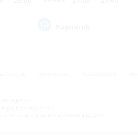
00
23:00
21:00
23:00
Weekends
Home World
Ragnarok
ovice Friendly
#Parent Friendly
#Casual/Laid-back
#Wor
sur Ragnarok !  
 un peu bleue dans l’âme ?  
place, de la bonne humeur et un Discord qui papote.