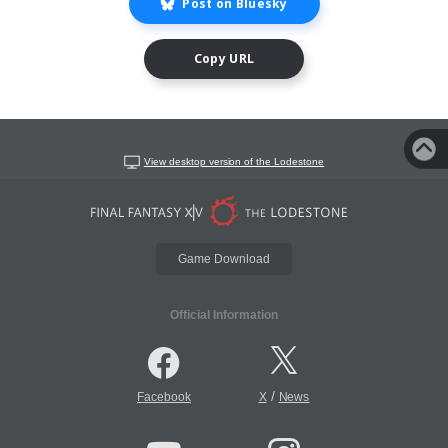
Post on Bluesky
Copy URL
View desktop version of the Lodestone
Game Download
Official Information
/
Facebook
X
News