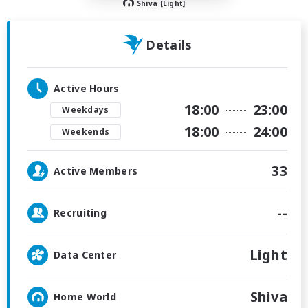
Shiva [Light]
Details
Active Hours
18:00
23:00
Weekdays
18:00
24:00
Weekends
33
Active Members
--
Recruiting
Light
Data Center
Shiva
Home World