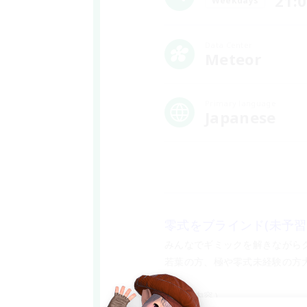
21:
Weekdays
Data Center
Meteor
Primary language
Japanese
零式をブラインド(未予
みんなでギミックを解きながら
若葉の方、極や零式未経験の方大
（活動内容）