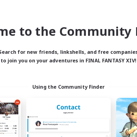
攻略をします。
アヘビー級１層～４層です。
定です！！
me to the Community F
めます。
Search for new friends, linkshells, and free companie
ツ、神龍、ハーデス、ウォーリア、ゾディアーク、ハイデリン、終焉
to join you on your adventures in FINAL FANTASY XIV!
Using the Community Finder
00-25:00)　
曜日固定で行います。
す！
時間の調整可能)
で延長する可能性あり
まり次第です。