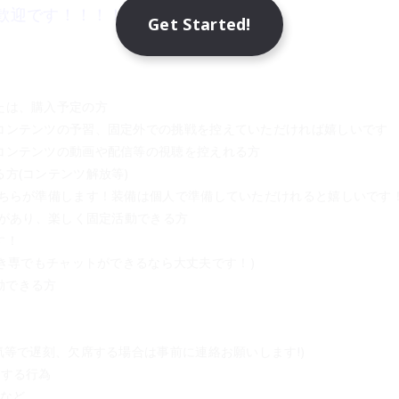
歓迎です！！！！！
Get Started!
たは、購入予定の方
コンテンツの予習、固定外での挑戦を控えていただければ嬉しいです
コンテンツの動画や配信等の視聴を控えれる方
方(コンテンツ解放等)　
こちらが準備します！装備は個人で準備していただけれると嬉しいです！
ンがあり、楽しく固定活動できる方
す！
先(聞き専でもチャットができるなら大丈夫です！)
移動できる方
気等で遅刻、欠席する場合は事前に連絡お願いします!)
害する行為
痴など