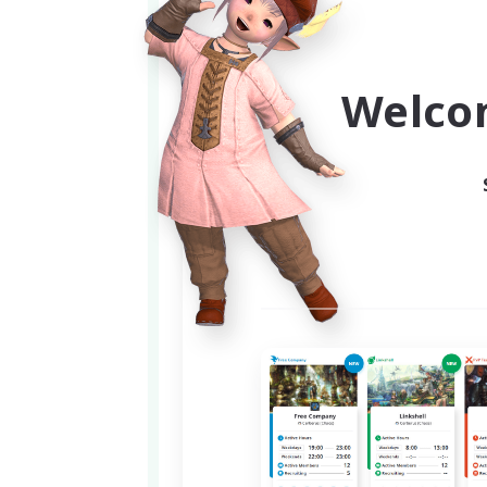
・基本ブラインド(未予習)での
・攻略予定は、零式アルカディ
・他の極、零式にも挑戦する予
Welco
・絶はモチベーション次第で決
　(活動記録)
・極
アルテマ、ニーズヘッグ、ナイ
・零式
ヘビー級1層途中まで
　（活動日時）
・週2日　基本：金曜日、土曜日(21:
・外せない用事などは考慮しま
・活動時間は基本21時～24時(
　メンバーと相談の上　25時ま
・活動開始時期はメンバーが集