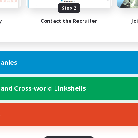
Step 2
層～４層　目標２か月間
ベーション次第で続けます。
y
Contact the Recruiter
Jo
めます！
anies
 and Cross-world Linkshells
s