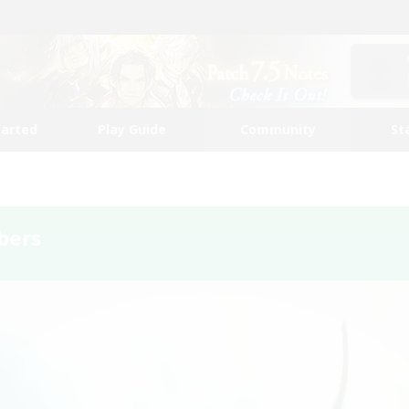
tarted
Play Guide
Community
St
bers