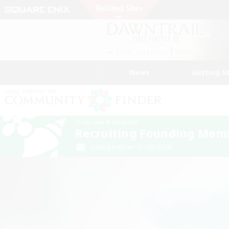
News
Getting S
Cross-world Linkshell
Recruiting Founding Mem
Listing expires 01/09/2026