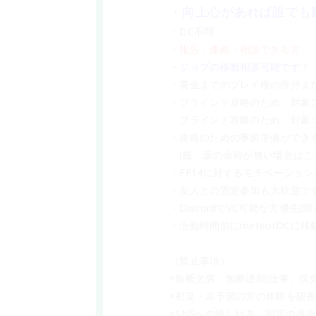
・向上心があれば誰でも
・DC不問
・
報告・連絡・相談できる方
・ジョブの移動相談可能です！
・黄金までのプレイ権の所持ま
・ブラインド攻略のため、対象
・ブラインド攻略のため、対象
・攻略のための事前準備ができる
　(飯、薬の余裕が無い場合は
・FF14に対するモチベーショ
・友人との固定参加も大歓迎で
・DiscordでVC可能な方優
・活動時間前にmeteorDCに
（禁止事項）
×無断欠席、無断遅刻(仕事、病
×初見・未予習の方の体験を阻
×SNSへの晒し行為、固定の愚