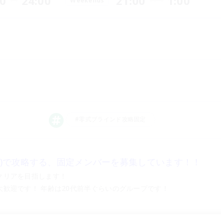
00
24:00
21:00
1:00
Weekends
#零式ブラインド攻略固定
習)で攻略する、固定メンバーを募集しています！！
クリアを目指します！
歓迎です！ 年齢は20代前半ぐらいのグループです！