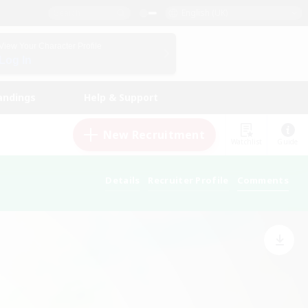
English (UK)
View Your Character Profile
Log In
andings
Help & Support
New Recruitment
Watchlist
Guide
Details
Recruiter Profile
Comments