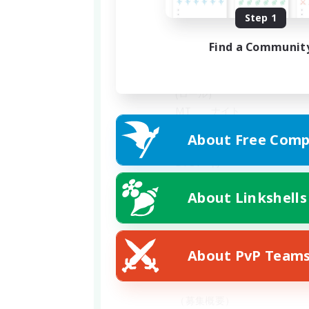
　（活動期間）
Step 1
・零式アルカディアヘビー級１
・踏破後ほかのメンバーのモチ
Find a Communit
・次のコンテンツは相談して決
　(ロール)
　MT　　ナイト
　ST　　ガンブレイカー
About Free Comp
　DPS1　侍
　DPS2　竜騎士
About Linkshells
　DPS3　
レンジ枠(空き)
　DPS4　
キャスター枠(空き)
　PH　　
(空き)
About PvP Team
　BH　　学者
　（募集概要）