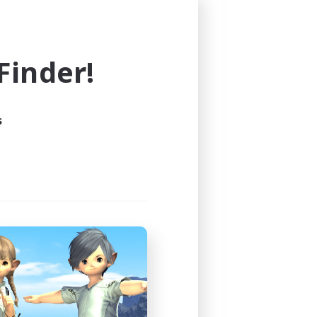
inder!
s
　をブラインド攻略済み