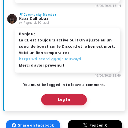
16/06/2026 15:14
Community Member
Kaaz Dalhabaz
Ragnarok [Chaos]
Bonjour,
La CL est toujours active oui ! On a juste eu un
souci de boost sur le Discord et le lien est mort.
Voici un lien temporaire :
https://discord.gg/RjrudBw4yd
Merci d'avoir prévenu !
16/06/2026 22:46
You must be logged in to leave a comment.
Log In
Share on Facebook
Post on X