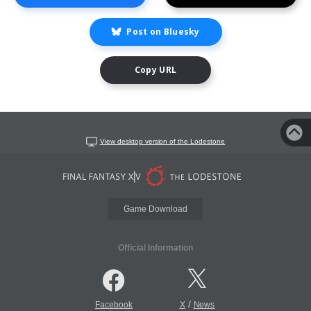
Post on Bluesky
Copy URL
View desktop version of the Lodestone
Game Download
Official Information
/
Facebook
X
News