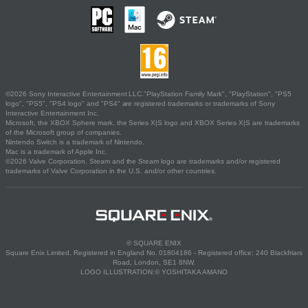
©2026 Sony Interactive Entertainment LLC."PlayStation Family Mark", "PlayStation", "PS5
logo", "PS5", "PS4 logo" and "PS4" are registered trademarks or trademarks of Sony
Interactive Entertainment Inc.
Microsoft, the XBOX Sphere mark, the Series X|S logo and XBOX Series X|S are trademarks
of the Microsoft group of companies.
Nintendo Switch is a trademark of Nintendo.
Mac is a trademark of Apple Inc.
©2026 Valve Corporation. Steam and the Steam logo are trademarks and/or registered
trademarks of Valve Corporation in the U.S. and/or other countries.
© SQUARE ENIX
Square Enix Limited, Registered in England No. 01804186 - Registered office: 240 Blackfriars
Road, London, SE1 8NW.
LOGO ILLUSTRATION:© YOSHITAKA AMANO