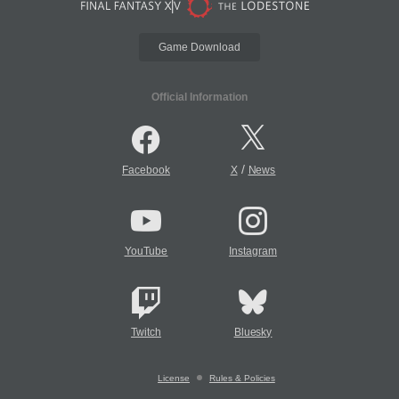
Game Download
Official Information
/
Facebook
X
News
YouTube
Instagram
Twitch
Bluesky
License
Rules & Policies