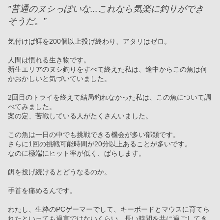
”普通のヌシっぽいな...これなら気楽に釣りができ
そうだ。”
気付けば餌を200個以上投げ終わり、アタリはゼロ。
人間は慣れる生き物です。
新生エリアのヌシ釣りをすべて終えた私は、途中からこの魚は何
かおかしいと気づいていました。
2回目のトライを終えて結局釣れなかった私は、この魚について調
べてみました。
案の定、苦戦している人がたくさんいました。
この魚は一日の中でも挑戦できる機会が多い部類です。
さらに1回の挑戦可能時間が20分以上あることが多いです。
なのに極端にヒット率が低く、ばらします。
餌を投げ続けるとどうなるのか。
手首を痛めるんです。
わたし、生粋のPCゲーマーでして、キーボードとマウスに育てら
れたといっても過言ではないくらい、長い時間を共に過ごしてき