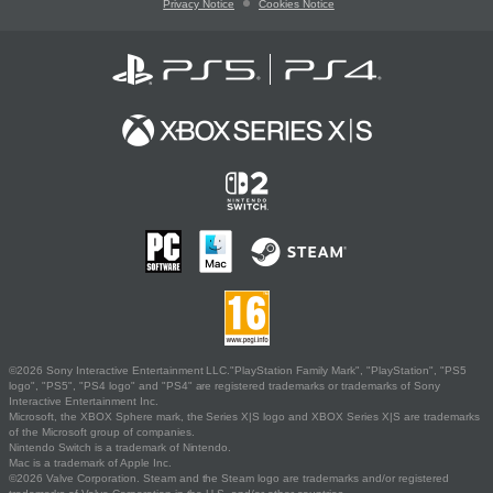
Privacy Notice
Cookies Notice
©2026 Sony Interactive Entertainment LLC."PlayStation Family Mark", "PlayStation", "PS5
logo", "PS5", "PS4 logo" and "PS4" are registered trademarks or trademarks of Sony
Interactive Entertainment Inc.
Microsoft, the XBOX Sphere mark, the Series X|S logo and XBOX Series X|S are trademarks
of the Microsoft group of companies.
Nintendo Switch is a trademark of Nintendo.
Mac is a trademark of Apple Inc.
©2026 Valve Corporation. Steam and the Steam logo are trademarks and/or registered