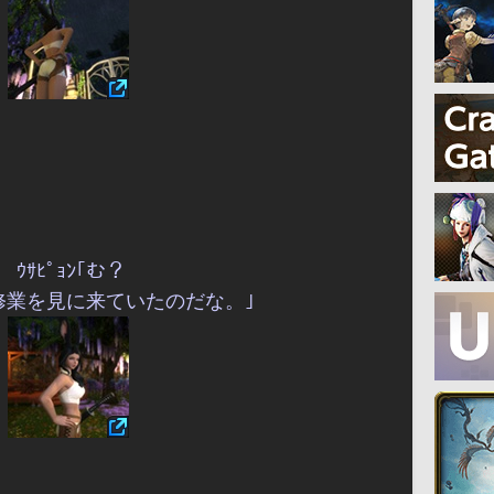
ｳｻﾋﾟｮﾝ｢む？
修業を見に来ていたのだな。｣