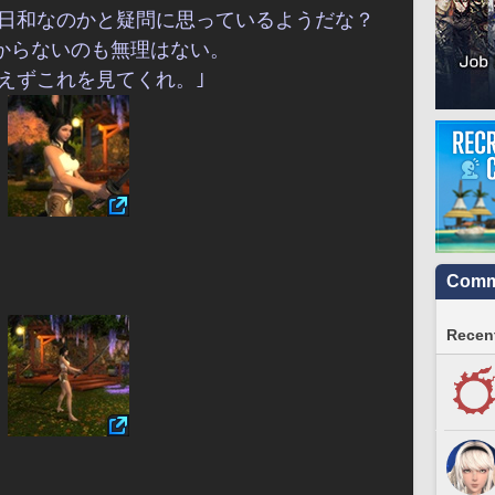
修業日和なのかと疑問に思っているようだな？
からないのも無理はない。
えずこれを見てくれ。｣
Commu
Recent