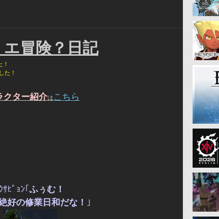
リエ冒険？日記
た！
ました！
ラクター紹介
こちら
は
ｳｻﾋﾟｮﾝ｢
ふぅむ！
絶好の修業日和だな！
｣