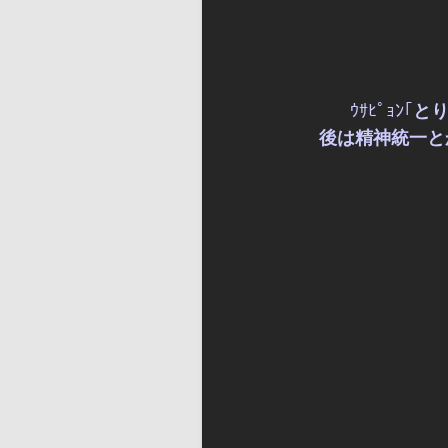
ｳｻﾋﾟｮﾝ｢
とり
後は精神統一と