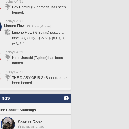
Today 04:31
Pax Domini (Gilgamesh) has been
formed.
Today 04:31
Limone Flow
Belias [Meteor]
Limone Flow (
Belias) posted a
new blog entry, "イベント参加して
みた！."
Today 04:29
Neko Jarashi (Typhon) has been
formed.
Today 04:21
THE DIARY OF IRIS (Bahamut) has
been formed.
ings
line Conflict Standings
Scarlet Rose
Spriggan [Chaos]