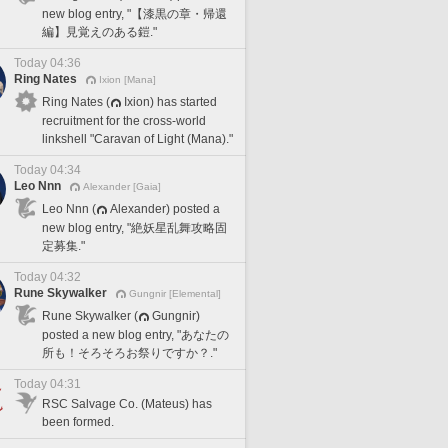
new blog entry, "【漆黒の章・帰還
編】見覚えのある鎧."
Today 04:36
Ring Nates
Ixion [Mana]
Ring Nates (
Ixion) has started
recruitment for the cross-world
linkshell "Caravan of Light (Mana)."
Today 04:34
Leo Nnn
Alexander [Gaia]
Leo Nnn (
Alexander) posted a
new blog entry, "絶妖星乱舞攻略固
定募集."
Today 04:32
Rune Skywalker
Gungnir [Elemental]
Rune Skywalker (
Gungnir)
posted a new blog entry, "あなたの
所も！そろそろお祭りですか？."
Today 04:31
RSC Salvage Co. (Mateus) has
been formed.