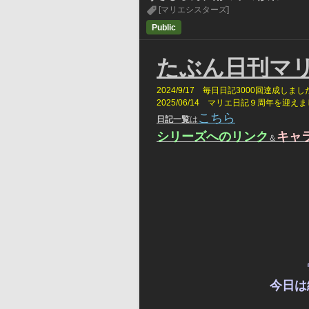
[マリエシスターズ]
Public
たぶん日刊マ
2024/9/17　毎日日記3000回達成しまし
2025/06/14　マリエ日記９周年を迎え
こちら
日記一覧
は
シリーズへのリンク
キャ
＆
今日は