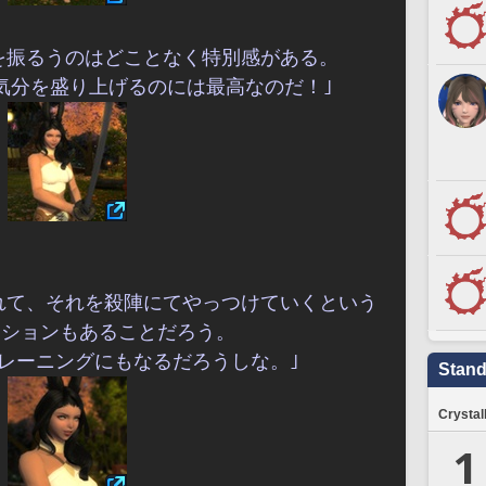
武器を振るうのはどことなく特別感がある。
･気分を盛り上げるのには最高なのだ！｣
囲まれて、それを殺陣にてやっつけていくという
エションもあることだろう。
レーニングにもなるだろうしな。｣
Stand
Crystal
1