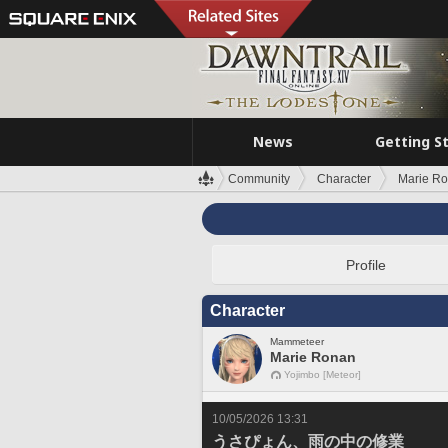
News
Getting S
Community
Character
Marie R
Profile
Character
Mammeteer
Marie Ronan
Yojimbo [Meteor]
10/05/2026 13:31
うさぴょん、雨の中の修業