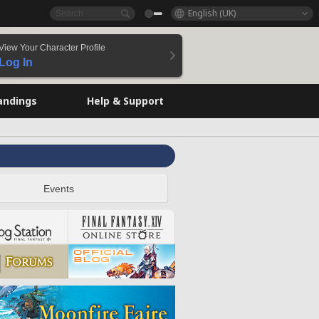
English (UK)
View Your Character Profile
Log In
andings
Help & Support
Events