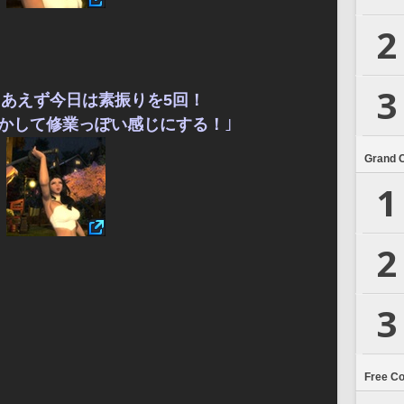
2
3
あえず今日は素振りを5回！
かして修業っぽい感じにする！
｣
Grand 
1
2
3
Free C