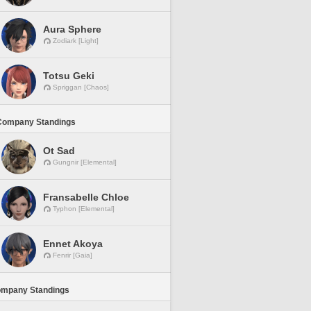
Aura Sphere
Zodiark [Light]
Totsu Geki
Spriggan [Chaos]
Company Standings
Ot Sad
Gungnir [Elemental]
Fransabelle Chloe
Typhon [Elemental]
Ennet Akoya
Fenrir [Gaia]
ompany Standings