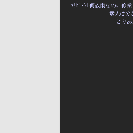
ｳｻﾋﾟｮﾝ｢何故雨なのに
素人は分
とりあ