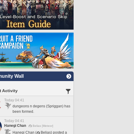
nity Wall
 Activity
Today 04:41
dungeons n degens (Spriggan) has
been formed.
Today 04:41
Hanegi Chan
Belias [Meteor]
Hanegi Chan (
Belias) posted a