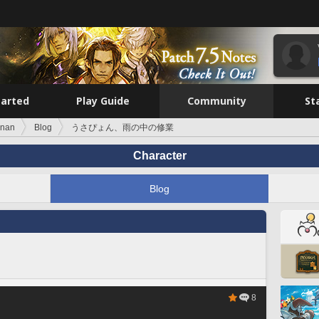
tarted
Play Guide
Community
St
onan
Blog
うさぴょん、雨の中の修業
Character
Blog
8